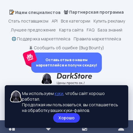
Партнерская программа
Ищем специалистов
Стать поставщиком
API
Все категории
Купить рекламу
Лучшее предложение
Карта сайта
FAQ
База знаний
Поддержка маркетплейса
Правила маркетплейса
🪲 Сообщить об ошибке (Bug Bounty)
Оставь отзыв о нашем
маркетплейсе и получи скидку!
dark.shopping - Маркетплейс аккаунтов
2015-2026 © dark.shopping
Мы используем
куки
, чтобы сайт хорошо
Актуальные адреса:
darkstore.contact
работал.
Политики конфиденциальности
Продолжая им пользоваться, вы соглашаетесь
на обработку ваших куки-файлов.
Хорошо