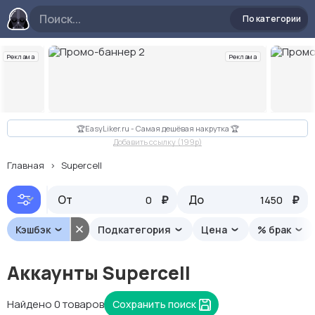
По категории
Реклама
Реклама
Слайд 2 из 10
🏆EasyLiker.ru - Самая дешёвая накрутка 🏆
Добавить ссылку (199p)
Главная
Supercell
От
% кэшбэка ⬇️
₽
До
₽
Кэшбэк
Подкатегория
Цена
% брак
Аккаунты Supercell
Найдено 0 товаров
Сохранить поиск