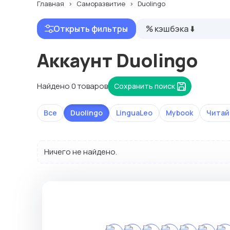
Главная
Саморазвитие
Duolingo
Открыть фильтры
% кэшбэка ⬇️
Аккаунт Duolingo
Найдено 0 товаров
Сохранить поиск
Все
Duolingo
LinguaLeo
Mybook
Читай
Ничего не найдено.