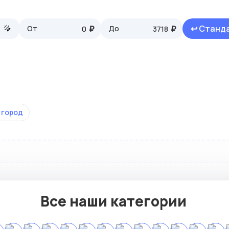
₽
₽
↩ Станд
От
До
 город
Все наши категории