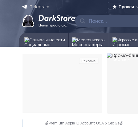
Telegram
Прокси
Социальные сети
Мессенджеры
Игровые а
Реклама
Слайд 2 из 10
🍎Premium Apple ID Account USA 3 Sec Qs🍎