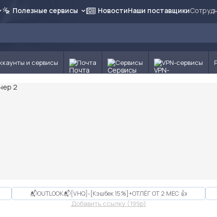
Полезные сервисы
Новости
Наши поставщики
Сотрудн
ккаунты и сервисы
Почта
Сервисы
VPN-сервисы
📬OUTLOOK📬[VHQ]-[Кэшбек 15%]+ОТЛЁГ ОТ 2 МЕС 👍
Добавить ссылку (199p)