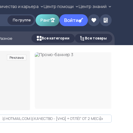
ичество и карьера
Центр помощи
Центр знаний
Войти
Ранг
🏆
По группе
Разное
Все категории
Все товары
Реклама
🥇HOTMAIL.COM🥇КАЧЕСТВО - [VHQ] + ОТЛЁГ ОТ 2 МЕС👍