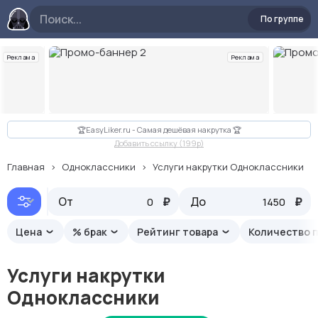
По группе
Реклама
Реклама
Слайд 2 из 10
🏆EasyLiker.ru - Самая дешёвая накрутка 🏆
Добавить ссылку (199p)
Главная
Одноклассники
Услуги накрутки Одноклассники
От
Дороже
₽
До
₽
Цена
% брак
Рейтинг товара
Количество 
Услуги накрутки
Одноклассники