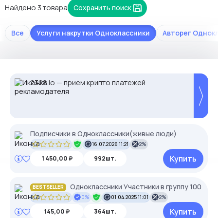
Найдено 3 товара
Сохранить поиск
Все
Услуги накрутки Одноклассники
Авторег Однок
-35% на прокси с высоким IP Score.
Proxys.io - лучшие прокси 💚 Подберём под
2328.io — прием крипто платежей
Промокод: MASK35. Чистые IP, минимум
ваши задачи 🚀 Промокод Store - 20% на всё!
банов.
Подписчики в Одноклассники(живые люди)
16.07.2026 11:21
2%
Купить
1 450,00 ₽
992шт.
Одноклассники Участники в группу 100
BESTSELLER
0%
01.04.2025 11:01
2%
Купить
145,00 ₽
364шт.