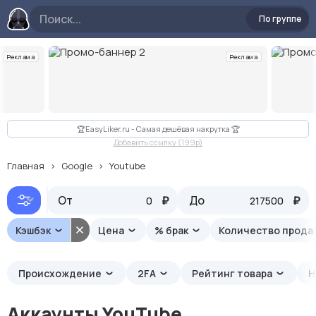
По группе
Реклама
Реклама
Слайд 2 из 11
🏆EasyLiker.ru - Самая дешёвая накрутка 🏆
Добавить ссылку (199p)
Главная
Google
Youtube
От
% кэшбэка ⬇️
₽
До
₽
Кэшбэк
Цена
% брак
Количество прод
Происхождение
2FA
Рейтинг товара
Н
Аккаунты YouTube