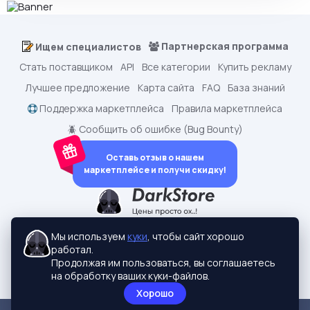
Партнерская программа
Ищем специалистов
Стать поставщиком
API
Все категории
Купить рекламу
Лучшее предложение
Карта сайта
FAQ
База знаний
Поддержка маркетплейса
Правила маркетплейса
🪲 Сообщить об ошибке (Bug Bounty)
Оставь отзыв о нашем
маркетплейсе и получи скидку!
dark.shopping - Маркетплейс аккаунтов
2015-2026 © dark.shopping
Мы используем
куки
, чтобы сайт хорошо
Актуальные адреса:
darkstore.contact
работал.
Политики конфиденциальности
Продолжая им пользоваться, вы соглашаетесь
на обработку ваших куки-файлов.
Хорошо