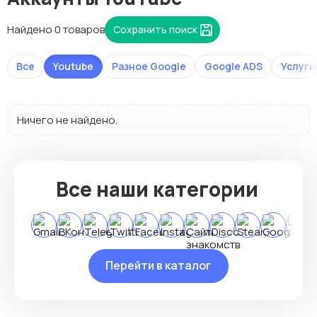
Найдено 0 товаров
Сохранить поиск
Все
Youtube
Разное Google
Google ADS
Услуги
Ничего не найдено.
Все наши категории
Перейти в каталог