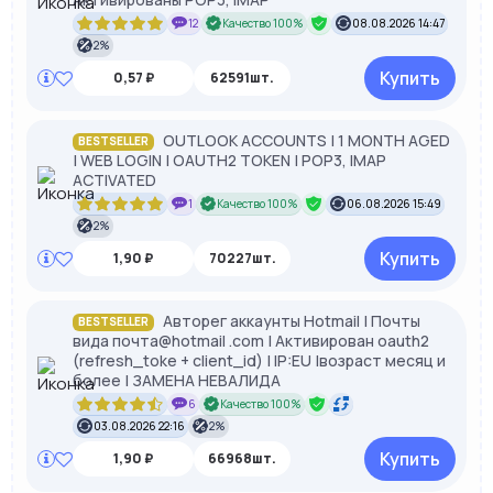
12
Качество 100%
08.08.2026 14:47
2%
Купить
0,57 ₽
62591шт.
OUTLOOK ACCOUNTS | 1 MONTH AGED
BESTSELLER
| WEB LOGIN | OAUTH2 TOKEN | POP3, IMAP
ACTIVATED
1
Качество 100%
06.08.2026 15:49
2%
Купить
1,90 ₽
70227шт.
Авторег аккаунты Hotmail | Почты
BESTSELLER
вида почта@hotmail .com | Активирован oauth2
(refresh_toke + client_id) | IP:EU |возраст месяц и
более | ЗАМЕНА НЕВАЛИДА
6
Качество 100%
03.08.2026 22:16
2%
Купить
1,90 ₽
66968шт.