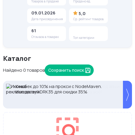
Товаров в продаже
Продано ед.
09.01.2026
5,0
Дата присоединения
Ср. рейтинг товаров
61
Отзывов в товарах
Топ категории
Каталог
Найдено 0 товаров
Сохранить поиск
Кешбек до 10% на прокси с NodeMaven.
2328.io — прием крипто платежей
Proxys.io - лучшие прокси 💚 Подберём под ваши
Используй DRK35 для скидки 35%
задачи 🚀 Промокод Store - 20% на всё!