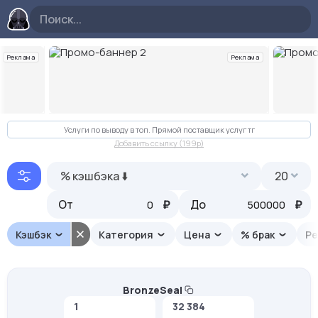
Реклама
Реклама
Слайд 2 из 10
Услуги по выводу в топ. Прямой поставщик услуг тг
Добавить ссылку (199p)
% кэшбэка ⬇️
20
От
₽
До
₽
Кэшбэк
Категория
Цена
% брак
Ре
BronzeSeal
1
32 384