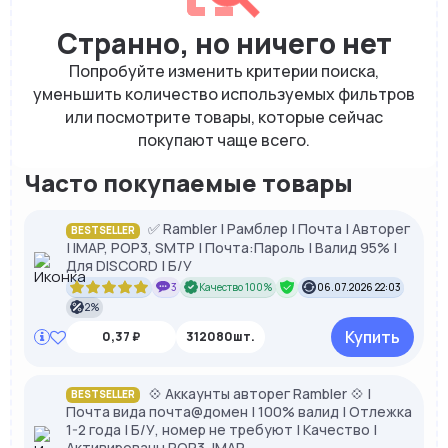
Странно, но ничего нет
Попробуйте изменить критерии поиска,
уменьшить количество используемых фильтров
или посмотрите товары, которые сейчас
покупают чаще всего.
Часто покупаемые товары
✅ Rambler | Рамблер | Почта | Авторег
BESTSELLER
| IMAP, POP3, SMTP | Почта:Пароль | Валид 95% |
Для DISCORD | Б/У
3
Качество 100%
06.07.2026 22:03
2%
Купить
0,37 ₽
312080шт.
💠 Аккаунты авторег Rambler 💠 |
BESTSELLER
Почта вида почта@домен | 100% валид | Отлежка
1-2 года | Б/У, номер не требуют | Качество |
Активированы POP3, IMAP