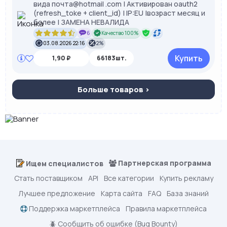
вида почта@hotmail .com | Активирован oauth2
(refresh_toke + client_id) | IP:EU |возраст месяц и
более | ЗАМЕНА НЕВАЛИДА
6
Качество 100%
03.08.2026 22:16
2%
Купить
1,90 ₽
66183шт.
Больше товаров >
Партнерская программа
Ищем специалистов
Стать поставщиком
API
Все категории
Купить рекламу
Лучшее предложение
Карта сайта
FAQ
База знаний
Поддержка маркетплейса
Правила маркетплейса
🪲 Сообщить об ошибке (Bug Bounty)