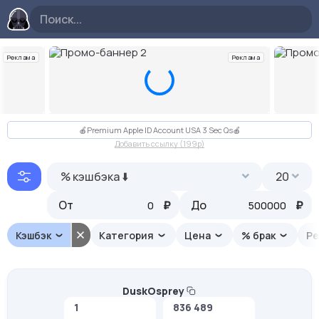
Реклама
Реклама
Слайд 2 из 10
🍎Premium Apple ID Account USA 3 Sec Qs🍎
Добавить ссылку (199p)
% кэшбэка ⬇️
20
От
₽
До
₽
Кэшбэк
Категория
Цена
% брак
Ре
DuskOsprey
1
836 489