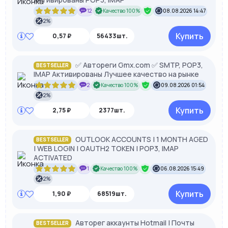
12
Качество 100%
08.08.2026 14:47
2%
Купить
0,57 ₽
56433шт.
✅ Автореги Gmx.com ✅ SMTP, POP3,
BESTSELLER
IMAP Активированы Лучшее качество на рынке
2
Качество 100%
09.08.2026 01:54
2%
Купить
2,75 ₽
2377шт.
OUTLOOK ACCOUNTS | 1 MONTH AGED
BESTSELLER
| WEB LOGIN | OAUTH2 TOKEN | POP3, IMAP
ACTIVATED
1
Качество 100%
06.08.2026 15:49
2%
Купить
1,90 ₽
68519шт.
Авторег аккаунты Hotmail | Почты
BESTSELLER