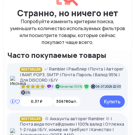
Странно, но ничего нет
Попробуйте изменить критерии поиска,
уменьшить количество используемых фильтров
или посмотрите товары, которые сейчас
покупают чаще всего.
Часто покупаемые товары
✅ Rambler | Рамблер | Почта | Авторег
BESTSELLER
| IMAP, POP3, SMTP | Почта:Пароль | Валид 95% |
Для DISCORD | Б/У
3
Качество 100%
06.07.2026 22:03
2%
Купить
0,37 ₽
306780шт.
💠 Аккаунты авторег Rambler 💠 |
BESTSELLER
Почта вида почта@домен | 100% валид | Отлежка
1-2 года | Б/У, номер не требуют | Качество |
Активированы POP3, IMAP