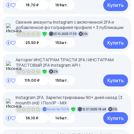
Купить
18,70 ₽
169шт.
Свежие аккаунты Instagram с включенной 2FA и
добавленной фотографией профиля + 3 публикации
23.10.2025 17:39
2%
Купить
25,50 ₽
152шт.
Авторег ИНСТАГРАМ ТРАСТИ 2FA | ИНСТАГРАМ
ТРАСТОВЫЙ 2FA Instagram API |
2%
Купить
119,00 ₽
150шт.
Instagram 2FA. Зарегистрированы 90+ дней назад (3
mounth old) | Пол/IP - MIX
Качество 100%
12.07.2026 18:48
2%
Купить
56,10 ₽
149шт.