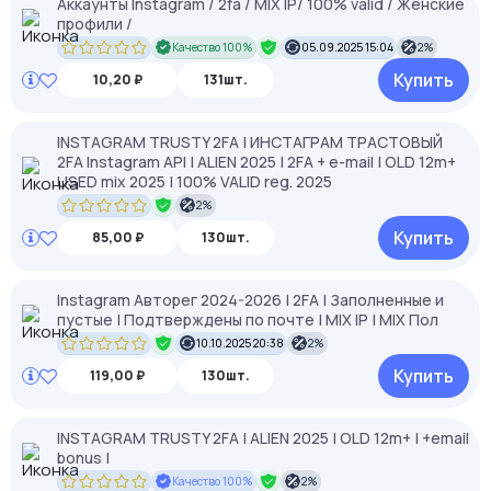
Аккаунты Instagram / 2fa / MIX IP/ 100% valid / Женские
профили /
Качество 100%
05.09.2025 15:04
2%
Купить
10,20 ₽
131шт.
INSTAGRAM TRUSTY 2FA | ИНСТАГРАМ ТРАСТОВЫЙ
2FA Instagram API | ALIEN 2025 | 2FA + e-mail | OLD 12m+
USED mix 2025 | 100% VALID reg. 2025
2%
Купить
85,00 ₽
130шт.
Instagram Авторег 2024-2026 | 2FA | Заполненные и
пустые | Подтверждены по почте | MIX IP | MIX Пол
10.10.2025 20:38
2%
Купить
119,00 ₽
130шт.
INSTAGRAM TRUSTY 2FA | ALIEN 2025 | OLD 12m+ | +email
bonus |
Качество 100%
2%