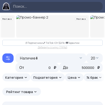
Реклама
Реклама
Слайд 2 из 10
💃 Подписчики🎵TikTok | От $2/1k |🛡Гарантии
Добавить ссылку (199p)
Наличие⬇️
20
От
₽
До
₽
Категория
Подкатегория
Цена
% брак
Рейтинг товара