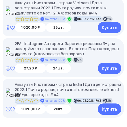
Аккаунты Инстаграм - страна Vietnam | Дата
регистрации 2022. | Почта родная, почта mail в
комплекте её нет.| 2FA+резерв коды. #44
Качество 100%
04.03.2026 17:43
2%
Купить
1 020,00 ₽
25шт.
2FA | Instagram Автореги. Зарегистрированы 3+ дня
назад. Имеют заполнение - 5 постов. Подтверждены
по почте (в комплекте без пароля)
Качество 100%
2%
Купить
27,20 ₽
24шт.
Аккаунты Инстаграм - страна India | Дата регистрации
2022. | Почта родная, почта mail в комплекте её нет.|
2FA+резерв коды. #44
Качество 100%
04.03.2026 17:43
2%
Купить
1 020,00 ₽
21шт.