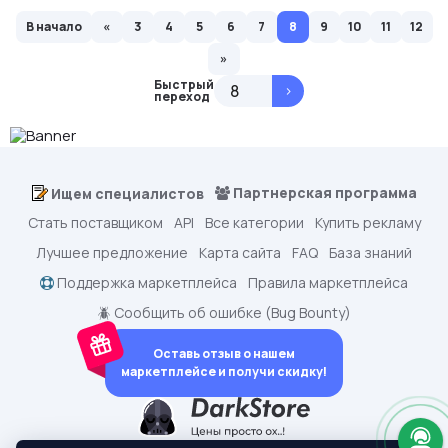
В начало
«
3
4
5
6
7
8
9
10
11
12
»
Быстрый
>
переход
Партнерская программа
Ищем специалистов
Стать поставщиком
API
Все категории
Купить рекламу
Лучшее предложение
Карта сайта
FAQ
База знаний
Поддержка маркетплейса
Правила маркетплейса
🪲 Сообщить об ошибке (Bug Bounty)
Оставь отзыв о нашем
маркетплейсе и получи скидку!
dark.shopping - Маркетплейс аккаунтов