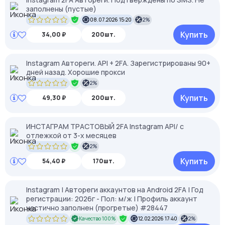
заполнены (пустые)
08.07.2026 15:20
2%
Купить
34,00 ₽
200шт.
Instagram Автореги. API + 2FA. Зарегистрированы 90+
дней назад. Хорошие прокси
2%
Купить
49,30 ₽
200шт.
ИНСТАГРАМ ТРАСТОВЫЙ 2FA Instagram API/ с
отлежкой от 3-х месяцев
2%
Купить
54,40 ₽
170шт.
Instagram | Автореги аккаунтов на Android 2FA | Год
регистрации: 2026г - Пол: м/ж | Профиль аккаунт
частично заполнен (прогретые) #28447
Качество 100%
12.02.2026 17:40
2%