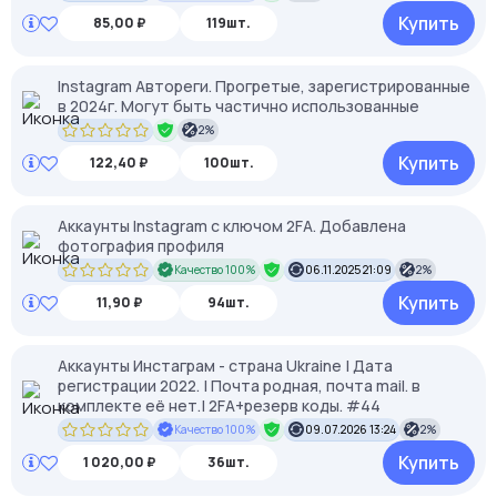
Купить
85,00 ₽
119шт.
Instagram Автореги. Прогретые, зарегистрированные
в 2024г. Могут быть частично использованные
2%
Купить
122,40 ₽
100шт.
Аккаунты Instagram с ключом 2FA. Добавлена ​​
фотография профиля
Качество 100%
06.11.2025 21:09
2%
Купить
11,90 ₽
94шт.
Аккаунты Инстаграм - страна Ukraine | Дата
регистрации 2022. | Почта родная, почта mail. в
комплекте её нет.| 2FA+резерв коды. #44
Качество 100%
09.07.2026 13:24
2%
Купить
1 020,00 ₽
36шт.