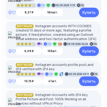
описание!!
0%
08.08.2026 11:33
2%
Купить
8,27 ₽
564шт.
Instagram accounts WITH COOKIES
BESTSELLER
created 10 days or more ago, featuring a profile
picture, 5 feed photos; created using an Outlook
email address and two-factor authentication (2FA).
2
0%
08.08.2026 02:46
2%
Купить
6,09 ₽
153шт.
Instagram accounts profile,post,and
BESTSELLER
2FA verified with 2FA key
10
0%
08.08.2026 09:11
2%
Купить
10,15 ₽
47шт.
Instagram Accounts with 2FA Key,
BESTSELLER
Profile Picture and Post. 100% Working on all
Devices without VPN or Proxy