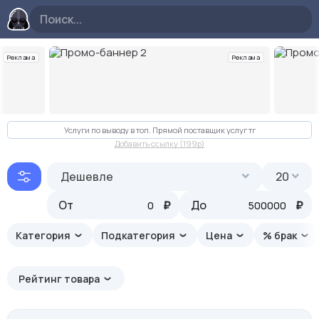
Реклама
Реклама
Слайд 2 из 10
Услуги по выводу в топ. Прямой поставщик услуг тг
Добавить ссылку (199p)
Дешевле
20
От
₽
До
₽
Категория
Подкатегория
Цена
% брак
Рейтинг товара