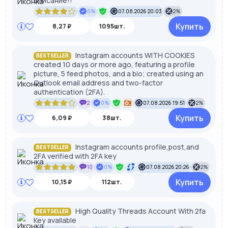
описание!!
0%
07.08.2026 20:03
2%
Купить
8,27 ₽
1095шт.
Instagram accounts WITH COOKIES
BESTSELLER
created 10 days or more ago, featuring a profile
picture, 5 feed photos, and a bio; created using an
Outlook email address and two-factor
authentication (2FA).
2
0%
07.08.2026 19:51
2%
Купить
6,09 ₽
38шт.
Instagram accounts profile,post,and
BESTSELLER
2FA verified with 2FA key
10
0%
07.08.2026 20:26
2%
Купить
10,15 ₽
112шт.
High Quality Threads Account With 2fa
BESTSELLER
Key available