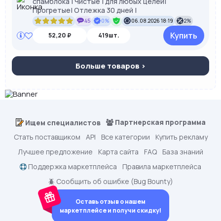
спамблока | Чистые | для любых целей|
Прогретые| Отлежка 30 дней |
45
0%
06.08.2026 18:19
2%
Купить
52,20 ₽
419шт.
Больше товаров >
Партнерская программа
Ищем специалистов
Стать поставщиком
API
Все категории
Купить рекламу
Лучшее предложение
Карта сайта
FAQ
База знаний
Поддержка маркетплейса
Правила маркетплейса
🪲 Сообщить об ошибке (Bug Bounty)
Оставь отзыв о нашем
маркетплейсе и получи скидку!