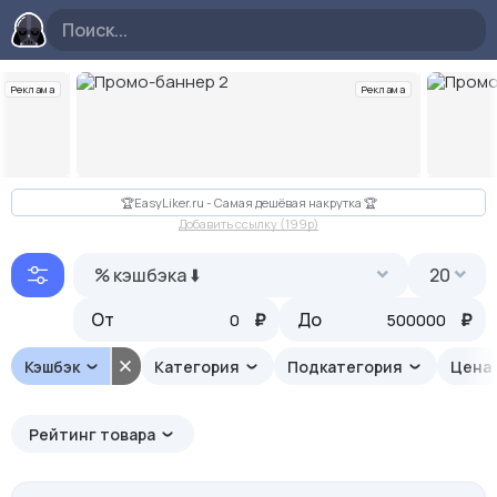
Реклама
Реклама
Слайд 2 из 10
🏆EasyLiker.ru - Самая дешёвая накрутка 🏆
Добавить ссылку (199p)
% кэшбэка ⬇️
20
От
₽
До
₽
Кэшбэк
Категория
Подкатегория
Цена
Рейтинг товара