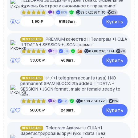
TELEGRAM ЗВЕЗДЫ 🌟 нужен только @username
★ очень быстрое и анонимное отправление!
1
10%
29.07.2026 11:30
2%
Купить
1,90 ₽
61853шт.
PREMIUM качество || Телеграм +1 США
BESTSELLER
|| TDATA + SESSION + JSON формат
38
0%
03.08.2026 17:41
2%
Купить
58,00 ₽
468шт.
✅ ⚡️+1 telegram acounts (usa) | NO
BESTSELLER
permanent SPAM BLOCK|2fa added. | TDATA +
SESSION + JSON format . male or female .ready to
use .
12
0%
07.08.2026 13:29
2%
Купить
50,00 ₽
249шт.
Telegram Аккаунты США +1
BESTSELLER
Зарегистрированы вручную| Tdata | Без