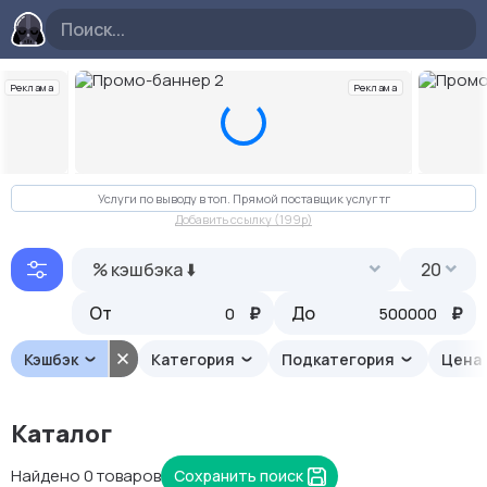
Реклама
Реклама
Слайд 2 из 10
Услуги по выводу в топ. Прямой поставщик услуг тг
Добавить ссылку (199p)
% кэшбэка ⬇️
20
От
₽
До
₽
Кэшбэк
Категория
Подкатегория
Цена
Каталог
Найдено 0 товаров
Сохранить поиск