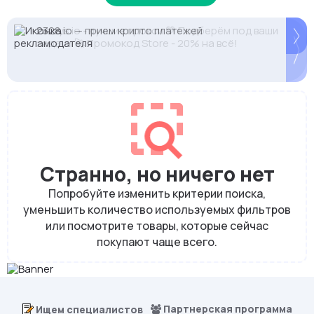
Proxys.io - лучшие прокси 💚 Подберём под ваши
NodeMaven: высокий IP Score и чистые IP без
2328.io — прием крипто платежей
задачи 🚀 Промокод Store - 20% на всё!
банов. Скидка 35% по STEALTH35
Странно, но ничего нет
Попробуйте изменить критерии поиска,
уменьшить количество используемых фильтров
или посмотрите товары, которые сейчас
покупают чаще всего.
Партнерская программа
Ищем специалистов