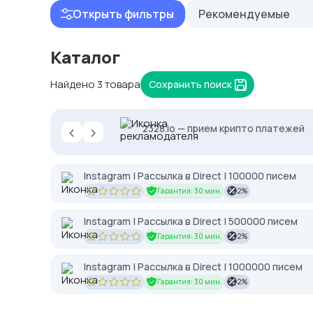
Открыть фильтры
Рекомендуемые
Каталог
Найдено 3 товара
Сохранить поиск
‹
›
NodeMaven: высокий IP Score и чис
2328.io — прием крипто платежей
Proxys.io - лучшие прокси 💚 Подб
Instagram | Рассылка в Direct | 100000 писем
Гарантия: 30 мин.
2%
Instagram | Рассылка в Direct | 500000 писем
Гарантия: 30 мин.
2%
Instagram | Рассылка в Direct | 1000000 писем
Гарантия: 30 мин.
2%