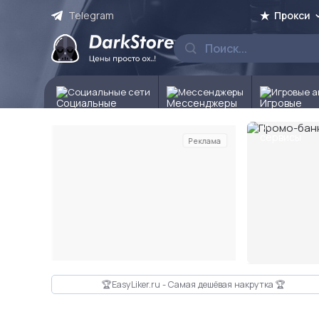
Telegram
Прокси
Социальные сети
Мессенджеры
Игровые а
Реклама
Слайд 2 из 10
🏆EasyLiker.ru - Самая дешёвая накрутка 🏆