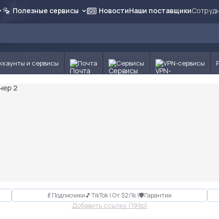
Полезные сервисы
Новости
Наши поставщики
Сотрудн
ккаунты и сервисы
Почта
Сервисы
VPN-сервисы
💃 Подписчики🎵TikTok | От $2/1k |🛡Гарантии
Добавить ссылку (199p)