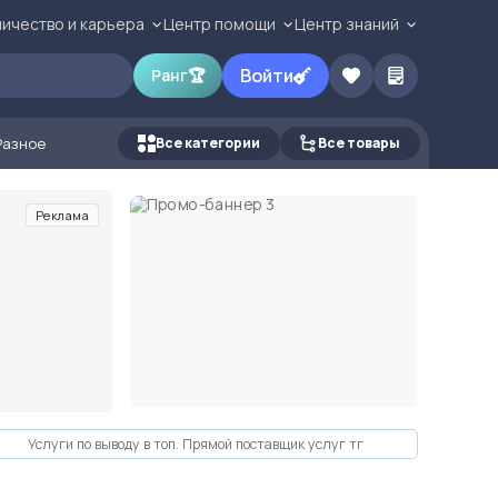
ичество и карьера
Центр помощи
Центр знаний
Войти
Ранг
🏆
Разное
Все категории
Все товары
Реклама
Услуги по выводу в топ. Прямой поставщик услуг тг