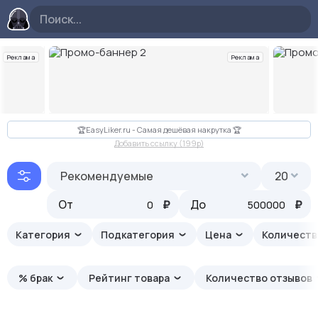
Реклама
Реклама
Слайд 2 из 10
🏆EasyLiker.ru - Самая дешёвая накрутка 🏆
Добавить ссылку (199p)
Рекомендуемые
20
От
₽
До
₽
Категория
Подкатегория
Цена
Количеств
% брак
Рейтинг товара
Количество отзывов