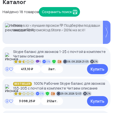
Каталог
Найдено 18 товаров
Сохранить поиск
Proxys.io - лучшие прокси 💚 Подберём под ваши
2328.io — прием крипто платежей
-35% на прокси с высоким IP Score. Промокод:
задачи 🚀 Промокод Store - 20% на всё!
MASK35. Чистые IP, минимум банов.
Skype баланс для звонков 1-2$ с почтой в комплекте
Читаем описание
1
0%
06.08.2026 21:05
2%
Купить
413,10 ₽
2шт.
100% Рабочие Skype баланс для звонков
BESTSELLER
15$-20$ с почтой в комплекте Читаем описание
0%
29.06.2026 12:03
2%
Купить
3 098,25 ₽
212шт.