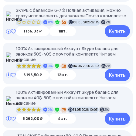
SKYPE c балансом 6-7 $ Полная активация, можно
сразу использовать для звонков Почта в комплекте
11%
06.08.2026 22:35
2%
Купить
1 136,03 ₽
1шт.
100% Активированный Аккаунт Skype баланс для
звонков 30$-40$ с почтой в комплекте Читаем
описание
0%
04.06.2026 20:03
2%
Купить
6 196,50 ₽
12шт.
100% Активированный Аккаунт Skype баланс для
звонков 40$-50$ с почтой в комплекте Читаем
описание
0%
31.05.2026 10:03
2%
Купить
8 262,00 ₽
4шт.
-30% SKYPE c балансом 30-40 $ Полная активация,