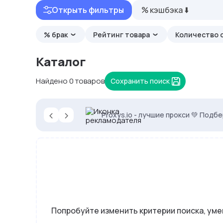
Открыть фильтры
% кэшбэка ⬇️
% брак
Рейтинг товара
Количество 
Каталог
Найдено 0 товаров
Сохранить поиск
‹
›
2328.io — прием крипто платежей
Кешбек до 10% на прокси с NodeMa
Proxys.io - лучшие прокси 💚 Подб
Попробуйте изменить критерии поиска, ум