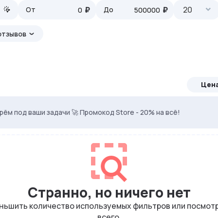
₽
₽
20
От
До
отзывов
Цен
ven. Используй DRK35 для скидки 35%
ерём под ваши задачи 🚀 Промокод Store - 20% на всё!
Странно, но ничего нет
еньшить количество используемых фильтров или посмотр
всего.