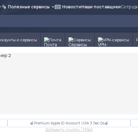
Полезные сервисы
Новости
Наши поставщики
Сотрудн
ккаунты и сервисы
Почта
Сервисы
VPN-сервисы
🍎Premium Apple ID Account USA 3 Sec Qs🍎
Добавить ссылку (199p)