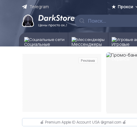
Telegram
Прокси
Социальные сети
Мессенджеры
Игровые а
Реклама
Слайд 2 из 10
🍎 Premium Apple ID Account USA @gmail.com 🍎