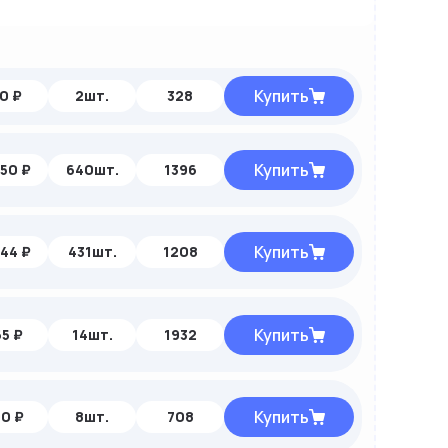
Купить
10 ₽
2шт.
328
Купить
,50 ₽
640шт.
1396
Купить
,44 ₽
431шт.
1208
Купить
65 ₽
14шт.
1932
Купить
90 ₽
8шт.
708