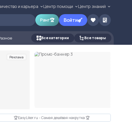
ичество и карьера
Центр помощи
Центр знаний
Войти
Ранг
🏆
Разное
Все категории
Все товары
Реклама
🏆EasyLiker.ru - Самая дешёвая накрутка 🏆