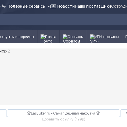
Полезные сервисы
Новости
Наши поставщики
Сотрудн
ккаунты и сервисы
Почта
Сервисы
VPN-сервисы
🏆EasyLiker.ru - Самая дешёвая накрутка 🏆
Добавить ссылку (199p)