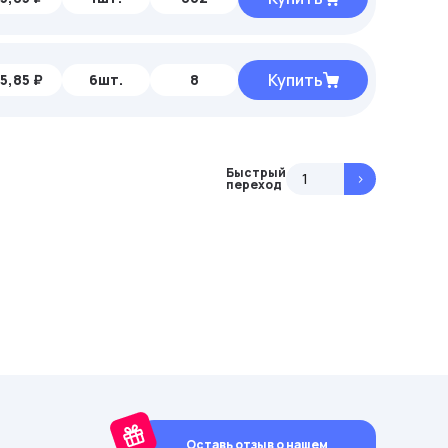
Купить
5,85 ₽
6шт.
8
Быстрый
>
переход
Оставь отзыв о нашем