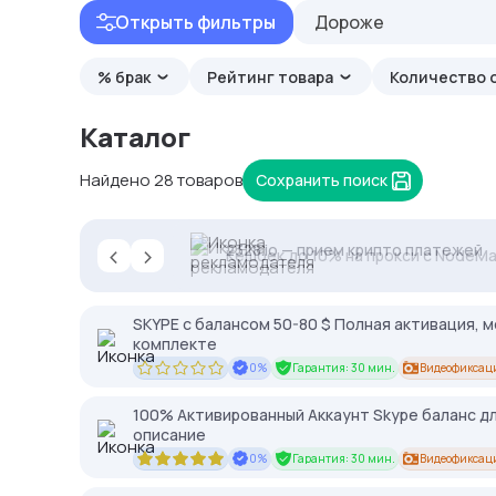
Открыть фильтры
Дороже
% брак
Рейтинг товара
Количество 
Каталог
Найдено 28 товаров
Сохранить поиск
‹
›
Proxys.io - лучшие прокси 💚 Подб
2328.io — прием крипто платежей
Кешбек до 10% на прокси с NodeMa
SKYPE c балансом 50-80 $ Полная активация, 
комплекте
0%
Гарантия: 30 мин.
Видеофиксац
100% Активированный Аккаунт Skype баланс дл
описание
0%
Гарантия: 30 мин.
Видеофиксац