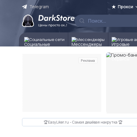
Telegram
Прокси
Социальные сети
Мессенджеры
Игровые а
Реклама
Слайд 2 из 10
🏆EasyLiker.ru - Самая дешёвая накрутка 🏆