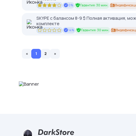
0%
Гарантия: 30 мин.
Видеофиксац
SKYPE c балансом 8-9 $ Полная активация, мо
комплекте
14%
Гарантия: 30 мин.
Видеофиксац
«
1
2
»