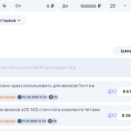
₽
₽
20
От
До
отзывов
Цен
ерём под ваши задачи 🚀 Промокод Store - 20% на всё!
ven. Используй DRK35 для скидки 35%
можно сразу использовать для звонков Почта в
8 67
ия покупки
04.08.2026 10:34
2%
я звонков 40$-50$ с почтой в комплекте Читаем
8 26
ия покупки
31.05.2026 10:03
2%