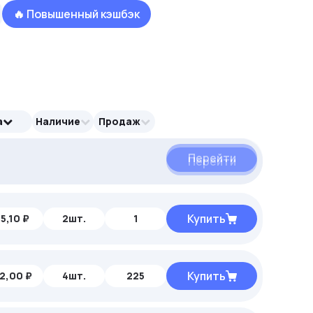
🔥 Повышенный кэшбэк
а
Наличие
Продаж
Перейти
Перейти
Перейти
Купить
5,10 ₽
2шт.
1
Купить
2,00 ₽
4шт.
225