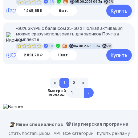
14%
05.08.2026 09:34
2%
Купить
1 445,85 ₽
6шт.
-30% SKYPE c балансом 25-30 $ Полная активация,
можно сразу использовать для звонков Почта в
комплекте
6%
04.08.2026 10:34
2%
Купить
2 891,70 ₽
10шт.
«
1
2
»
Быстрый
>
переход
Партнерская программа
Ищем специалистов
Стать поставщиком
API
Все категории
Купить рекламу