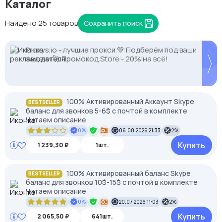
Каталог
Найдено 25 товаров
Сохранить поиск
NodeMaven: высокий IP Score и чистые IP без
Proxys.io - лучшие прокси 💚 Подберём под ваши
банов. Скидка 35% по STEALTH35
задачи 🚀 Промокод Store - 20% на всё!
100% Активированный Аккаунт Skype
BESTSELLER
баланс для звонков 5-6$ с почтой в комплекте
Читаем описание
0%
06.08.2026 21:33
2%
Купить
1 239,30 ₽
1шт.
100% Активированный баланс Skype
BESTSELLER
баланс для звонков 10$-15$ с почтой в комплекте
Читаем описание
0%
20.07.2026 11:03
2%
Купить
2 065,50 ₽
641шт.