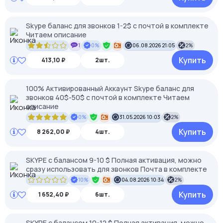
Skype баланс для звонков 1-2$ с почтой в комплекте
Читаем описание
1
0%
06.08.2026 21:05
2%
Купить
413,10 ₽
2шт.
100% Активированный Аккаунт Skype баланс для
звонков 40$-50$ с почтой в комплекте Читаем
описание
0%
31.05.2026 10:03
2%
Купить
8 262,00 ₽
4шт.
SKYPE c балансом 9-10 $ Полная активация, можно
сразу использовать для звонков Почта в комплекте
10%
04.08.2026 10:34
2%
Купить
1 652,40 ₽
6шт.
SKYPE c балансом 10-12 $ Полная активация, можно