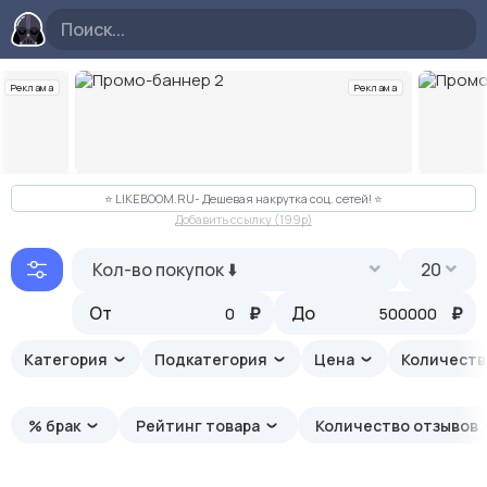
Реклама
Реклама
Слайд 2 из 10
⭐️ LIKEBOOM.RU- Дешевая накрутка соц. сетей! ⭐️
Добавить ссылку (199p)
Кол-во покупок ⬇️
20
От
₽
До
₽
Категория
Подкатегория
Цена
Количеств
% брак
Рейтинг товара
Количество отзывов