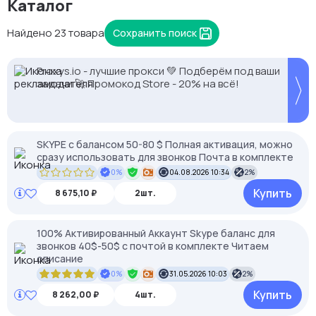
Каталог
Найдено 23 товара
Сохранить поиск
Кешбек до 10% на прокси с NodeMaven.
Proxys.io - лучшие прокси 💚 Подберём под ваши
Используй DRK35 для скидки 35%
задачи 🚀 Промокод Store - 20% на всё!
SKYPE c балансом 50-80 $ Полная активация, можно
сразу использовать для звонков Почта в комплекте
0%
04.08.2026 10:34
2%
Купить
8 675,10 ₽
2шт.
100% Активированный Аккаунт Skype баланс для
звонков 40$-50$ с почтой в комплекте Читаем
описание
0%
31.05.2026 10:03
2%
Купить
8 262,00 ₽
4шт.