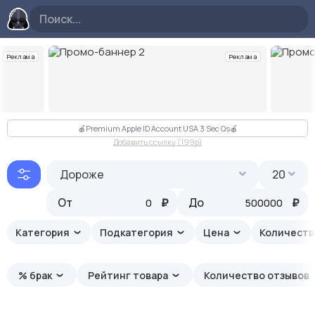
Реклама
Реклама
Слайд 2 из 10
🍎Premium Apple ID Account USA 3 Sec Qs🍎
Добавить ссылку (199p)
Дороже
20
От
₽
До
₽
Категория
Подкатегория
Цена
Количеств
% брак
Рейтинг товара
Количество отзывов