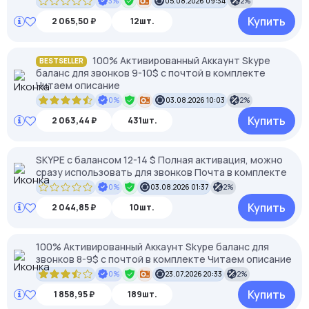
3%
05.08.2026 09:34
2%
Купить
2 065,50 ₽
12шт.
100% Активированный Аккаунт Skype
BESTSELLER
баланс для звонков 9-10$ с почтой в комплекте
Читаем описание
0%
03.08.2026 10:03
2%
Купить
2 063,44 ₽
431шт.
SKYPE c балансом 12-14 $ Полная активация, можно
сразу использовать для звонков Почта в комплекте
0%
03.08.2026 01:37
2%
Купить
2 044,85 ₽
10шт.
100% Активированный Аккаунт Skype баланс для
звонков 8-9$ с почтой в комплекте Читаем описание
0%
23.07.2026 20:33
2%
Купить
1 858,95 ₽
189шт.