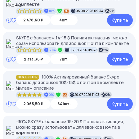
комплекте
10%
05.08.2026 09:34
2%
Купить
2 478,60 ₽
4шт.
SKYPE c балансом 14-15 $ Полная активация, можно
сразу использовать для звонков Почта в комплекте
50%
05.08.2026 09:37
2%
Купить
2 313,36 ₽
7шт.
100% Активированный баланс Skype
BESTSELLER
баланс для звонков 10$-15$ с почтой в комплекте
Читаем описание
0%
20.07.2026 11:03
2%
Купить
2 065,50 ₽
641шт.
-30% SKYPE c балансом 15-20 $ Полная активация,
можно сразу использовать для звонков Почта в
комплекте