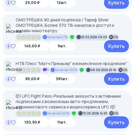
Купить
29,00 ₽
12шт.
СМОТРЁШКА 90 дней подписка | Тариф Silver
СМОТРЕШКА. Более 370 ТВ-каналов и доступ к
онлайн-кинотеатру.
Качество 67%
23.03.2026 09:03
2%
Купить
145,00 ₽
9шт.
НТВ Плюс "Матч Премьер" ежемесячное продление"
1
Качество 100%
08.08.2026 23:16
2%
Купить
85,00 ₽
381шт.
🤯| UFC Fight Pass-Реальные аккаунты з активными
подписками з возможным авто-продлением,
стримингового сервиса и видеосервиса UFC |🤯
Качество 100%
15.06.2026 14:53
2%
Купить
130,50 ₽
11шт.