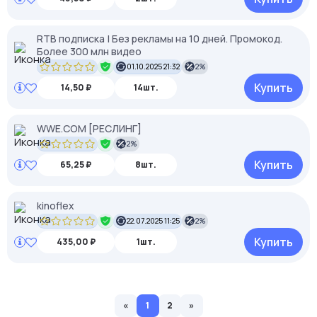
RTB подписка | Без рекламы на 10 дней. Промокод.
Более 300 млн видео
01.10.2025 21:32
2%
Купить
14,50 ₽
14шт.
WWE.COM [РЕСЛИНГ]
2%
Купить
65,25 ₽
8шт.
kinoflex
22.07.2025 11:25
2%
Купить
435,00 ₽
1шт.
«
1
2
»