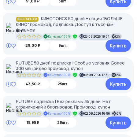
Купить
51,00 ₽
3шт.
КИНОПОИСК 50 дней + опция "БОЛЬШЕ
BESTSELLER
КИНО" промокод, подписка. Доступ к тысячам
фильмов
Качество 100%
25.06.2026 19:34
2%
Купить
29,00 ₽
9шт.
RUTUBE 50 дней подписка | Особые условия. Более
300 млн видео промокод, купон
Качество 100%
02.08.2026 17:39
2%
Купить
43,50 ₽
25шт.
RUTUBE подписка | Без рекламы 35 дней. Нет
ограничений и блокировок. Промокод, купон
Качество 100%
02.08.2026 16:56
2%
Купить
15,95 ₽
28шт.