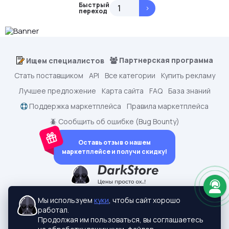
Быстрый
>
переход
Партнерская программа
Ищем специалистов
Стать поставщиком
API
Все категории
Купить рекламу
Лучшее предложение
Карта сайта
FAQ
База знаний
Поддержка маркетплейса
Правила маркетплейса
🪲 Сообщить об ошибке (Bug Bounty)
Оставь отзыв о нашем
маркетплейсе и получи скидку!
dark.shopping - Маркетплейс аккаунтов
2015-2026 © dark.shopping
Мы используем
куки
, чтобы сайт хорошо
Актуальные адреса:
darkstore.contact
работал.
Политики конфиденциальности
Продолжая им пользоваться, вы соглашаетесь