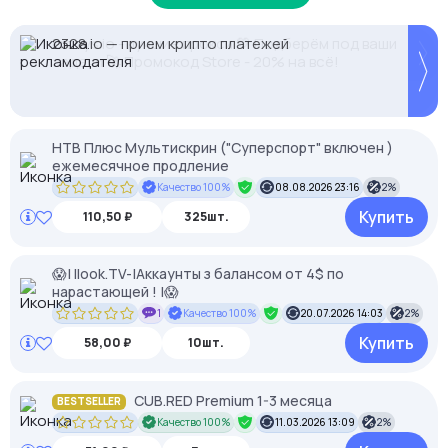
2328.io — прием крипто платежей
-35% на прокси с высоким IP Score. Промокод:
Proxys.io - лучшие прокси 💚 Подберём под ваши
MASK35. Чистые IP, минимум банов.
задачи 🚀 Промокод Store - 20% на всё!
НТВ Плюс Мультискрин ("Суперспорт" включен )
ежемесячное продление
Качество 100%
08.08.2026 23:16
2%
Купить
110,50 ₽
325шт.
😱| Ilook.TV-|Аккаунты з балансом от 4$ по
нарастающей ! |😱
1
Качество 100%
20.07.2026 14:03
2%
Купить
58,00 ₽
10шт.
CUB.RED Premium 1-3 месяца
BESTSELLER
Качество 100%
11.03.2026 13:09
2%