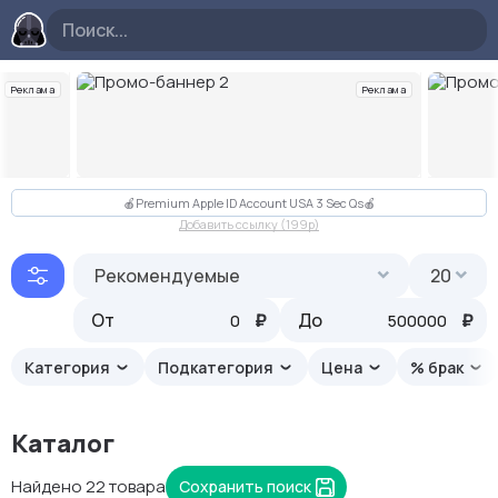
Реклама
Реклама
Слайд 2 из 10
🍎Premium Apple ID Account USA 3 Sec Qs🍎
Добавить ссылку (199p)
Рекомендуемые
20
От
₽
До
₽
Категория
Подкатегория
Цена
% брак
Каталог
Найдено 22 товара
Сохранить поиск