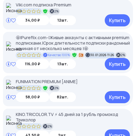
Viki.com подписка Premium
2%
Купить
34,00 ₽
12шт.
🤩|Pureflix.com-|Живые аккаунты с активными premium
подписками.|Срок длительности подписки рандомный
начиная от несколько месяцев |🤩
Качество 100%
30.01.2026 11:26
2%
Купить
116,00 ₽
13шт.
FUNIMATION PREMIUM [ANIME]
2%
Купить
58,00 ₽
82шт.
KINO.TRICOLOR.TV ⚡ 45 дней за 1 рубль промокод
Триколор
2%
Купить
43,50 ₽
2шт.