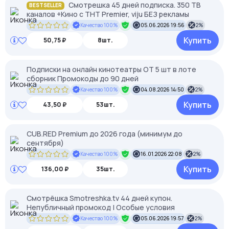
Смотрешка 45 дней подписка. 350 ТВ
BESTSELLER
каналов +Кино с ТНТ Premier, viju БЕЗ рекламы
Качество 100%
05.06.2026 19:56
2%
Купить
50,75 ₽
8шт.
Подписки на онлайн кинотеатры ОТ 5 шт в лоте
сборник Промокоды до 90 дней
Качество 100%
04.08.2026 14:50
2%
Купить
43,50 ₽
53шт.
CUB.RED Premium до 2026 года (минимум до
сентября)
Качество 100%
16.01.2026 22:08
2%
Купить
136,00 ₽
35шт.
Смотрёшка Smotreshka.tv 44 дней купон.
Непубличный промокод | Особые условия
Качество 100%
05.06.2026 19:57
2%