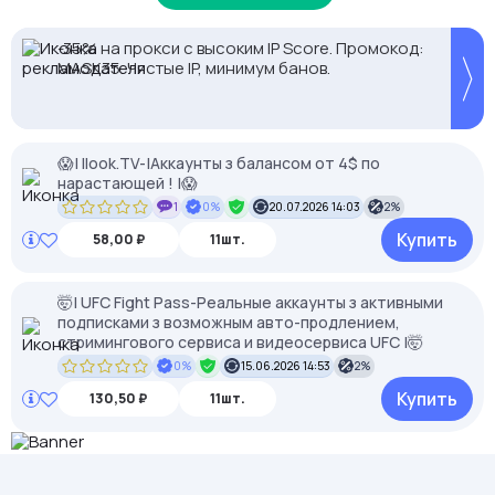
-35% на прокси с высоким IP Score. Промокод:
Proxys.io - лучшие прокси 💚 Подберём под ваши
MASK35. Чистые IP, минимум банов.
задачи 🚀 Промокод Store - 20% на всё!
😱| Ilook.TV-|Аккаунты з балансом от 4$ по
нарастающей ! |😱
1
0%
20.07.2026 14:03
2%
Купить
58,00 ₽
11шт.
🤯| UFC Fight Pass-Реальные аккаунты з активными
подписками з возможным авто-продлением,
стримингового сервиса и видеосервиса UFC |🤯
0%
15.06.2026 14:53
2%
Купить
130,50 ₽
11шт.