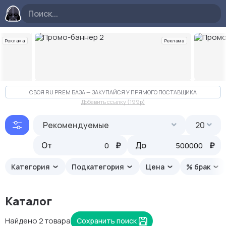
Реклама
Реклама
Слайд 2 из 10
СВОЯ RU PREM БАЗА — ЗАКУПАЙСЯ У ПРЯМОГО ПОСТАВЩИКА
Добавить ссылку (199p)
Рекомендуемые
20
От
₽
До
₽
Категория
Подкатегория
Цена
% брак
Каталог
Найдено 2 товара
Сохранить поиск