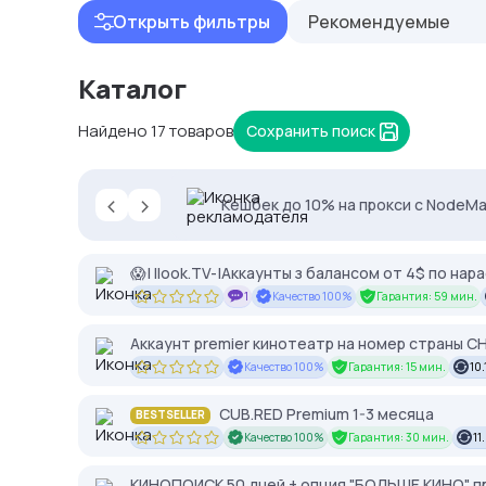
Открыть фильтры
Рекомендуемые
Каталог
Найдено 17 товаров
Сохранить поиск
‹
›
2328.io — прием крипто платежей
Кешбек до 10% на прокси с NodeMa
Proxys.io - лучшие прокси 💚 Подб
😱| Ilook.TV-|Аккаунты з балансом от 4$ по нар
1
Качество 100%
Гарантия: 59 мин.
Аккаунт premier кинотеатр на номер страны С
Качество 100%
Гарантия: 15 мин.
10.
CUB.RED Premium 1-3 месяца
BESTSELLER
Качество 100%
Гарантия: 30 мин.
11
КИНОПОИСК 50 дней + опция "БОЛЬШЕ КИНО" пр