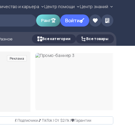
ичество и карьера
Центр помощи
Центр знаний
Войти
Ранг
🏆
Разное
Все категории
Все товары
Реклама
💃 Подписчики🎵TikTok | От $2/1k |🛡Гарантии