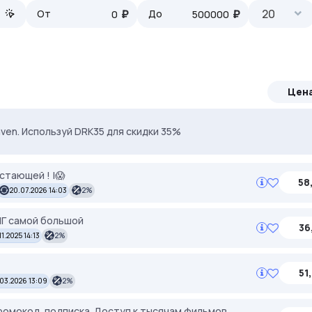
₽
₽
20
От
До
Цен
ven. Используй DRK35 для скидки 35%
ерём под ваши задачи 🚀 Промокод Store - 20% на всё!
астающей ! |😱
58
20.07.2026 14:03
2%
НГ самой большой
36
11.2025 14:13
2%
51
.03.2026 13:09
2%
омокод, подписка. Доступ к тысячам фильмов