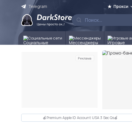
Telegram
Прокси
Социальные сети
Мессенджеры
Игровые а
Реклама
Слайд 2 из 10
🍎Premium Apple ID Account USA 3 Sec Qs🍎