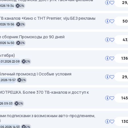
29
2026 19:34
2%
 каналов +Кино с ТНТ Premier, viju БЕЗ рекламы
50
2026 19:56
2%
е сборник Промокоды до 90 дней
43
2026 14:50
2%
нтября)
136
.01.2026 22:08
2%
бличный промокод | Особые условия
29
.2026 19:57
2%
МОТРЕШКА. Более 370 ТВ-каналов и доступ к
145
026 09:03
2%
вными подписками з возможным авто-продлением,

130
.06.2026 14:53
2%