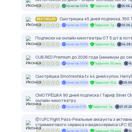
Качество 100%
Гарантия: 5 д.
25.06.
Смотрешка 45 дней подписка. 350 ТВ
BESTSELLER
Качество 100%
Гарантия: 7 д.
05.06.
Подписки на онлайн кинотеатры ОТ 5 шт в лот
Качество 100%
Гарантия: 5 д.
04.08.
CUB.RED Premium до 2026 года (минимум до се
Качество 100%
Гарантия: 30 мин.
16
Смотрёшка Smotreshka.tv 44 дней купон. Непу
Качество 100%
Гарантия: 10 д.
05.06
СМОТРЁШКА 90 дней подписка | Тариф Silver С
онлайн-кинотеатру.
Качество 67%
Гарантия: 7 д.
23.03.2
🤯| UFC Fight Pass-Реальные аккаунты з акти
стримингового сервиса и видеосервиса UFC |
Качество 100%
Гарантия: 59 мин.
15