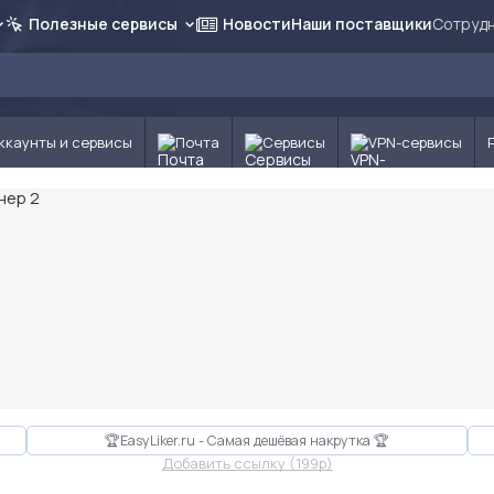
Полезные сервисы
Новости
Наши поставщики
Сотрудн
ккаунты и сервисы
Почта
Сервисы
VPN-сервисы
🏆EasyLiker.ru - Самая дешёвая накрутка 🏆
Добавить ссылку (199p)