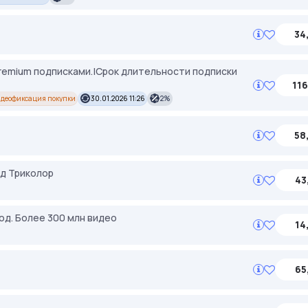
34
 premium подписками.|Срок длительности подписки
116
деофиксация покупки
30.01.2026 11:26
2%
58
од Триколор
43
код. Более 300 млн видео
14
65