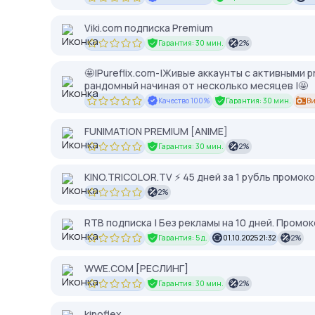
Viki.com подписка Premium
Гарантия: 30 мин.
2%
🤩|Pureflix.com-|Живые аккаунты с активными
рандомный начиная от несколько месяцев |🤩
Качество 100%
Гарантия: 30 мин.
Ви
FUNIMATION PREMIUM [ANIME]
Гарантия: 30 мин.
2%
KINO.TRICOLOR.TV ⚡ 45 дней за 1 рубль промок
2%
RTB подписка | Без рекламы на 10 дней. Промо
Гарантия: 5 д.
01.10.2025 21:32
2%
WWE.COM [РЕСЛИНГ]
Гарантия: 30 мин.
2%
kinoflex