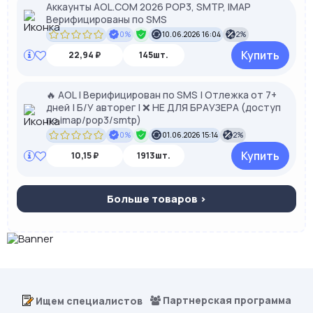
Аккаунты AOL.COM 2026 POP3, SMTP, IMAP
Верифицированы по SMS
0%
10.06.2026 16:04
2%
Купить
22,94 ₽
145шт.
🔥 AOL | Верифицирован по SMS | Отлежка от 7+
дней | Б/У авторег | ❌ НЕ ДЛЯ БРАУЗЕРА (доступ
по imap/pop3/smtp)
0%
01.06.2026 15:14
2%
Купить
10,15 ₽
1913шт.
Больше товаров >
Партнерская программа
Ищем специалистов