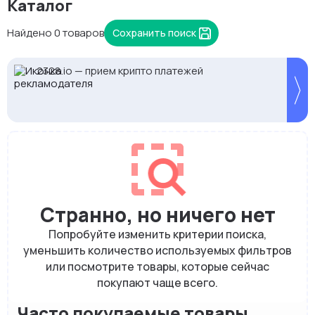
Каталог
Найдено 0 товаров
Сохранить поиск
2328.io — прием крипто платежей
Proxys.io - лучшие прокси 💚 Подберём под ваши
Кешбек до 10% на прокси с NodeMaven.
задачи 🚀 Промокод Store - 20% на всё!
Используй DRK35 для скидки 35%
Странно, но ничего нет
Попробуйте изменить критерии поиска,
уменьшить количество используемых фильтров
или посмотрите товары, которые сейчас
покупают чаще всего.
Часто покупаемые товары