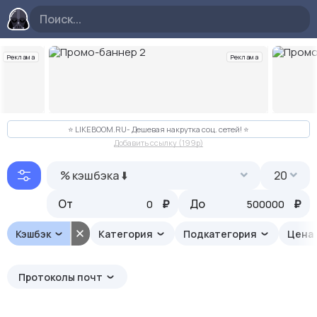
Реклама
Реклама
Слайд 2 из 10
⭐️ LIKEBOOM.RU- Дешевая накрутка соц. сетей! ⭐️
Добавить ссылку (199p)
% кэшбэка ⬇️
20
От
₽
До
₽
Кэшбэк
Категория
Подкатегория
Цена
Протоколы почт