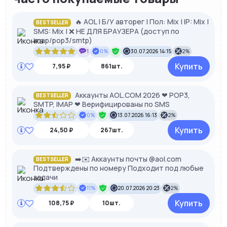
🔥 AOL | Б/У авторег | Пол: Mix | IP: Mix |
BESTSELLER
SMS: Mix | ❌ НЕ ДЛЯ БРАУЗЕРА (доступ по
imap/pop3/smtp)
1
0%
30.07.2026 14:15
2%
Купить
7,95 ₽
861шт.
Аккаунты AOL.COM 2026 ❤ POP3,
BESTSELLER
SMTP, IMAP ❤ Верифицированы по SMS
0%
13.07.2026 16:13
2%
Купить
24,50 ₽
267шт.
➡️✉️ Аккаунты почты @aol.com
BESTSELLER
Подтверждены по номеру Подходит под любые
задачи
11%
20.07.2026 20:23
2%
Купить
108,75 ₽
10шт.