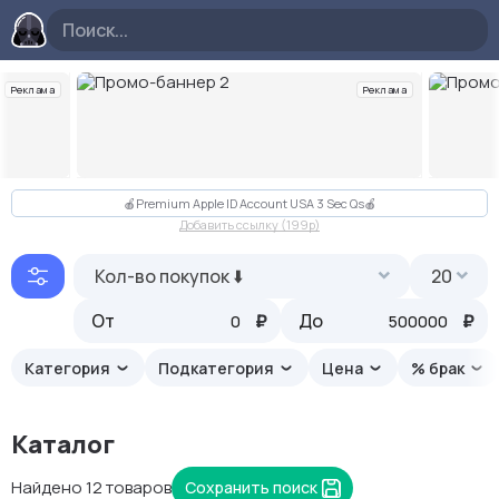
Реклама
Реклама
Слайд 2 из 10
🍎Premium Apple ID Account USA 3 Sec Qs🍎
Добавить ссылку (199p)
Кол-во покупок ⬇️
20
От
₽
До
₽
Категория
Подкатегория
Цена
% брак
Каталог
Найдено 12 товаров
Сохранить поиск