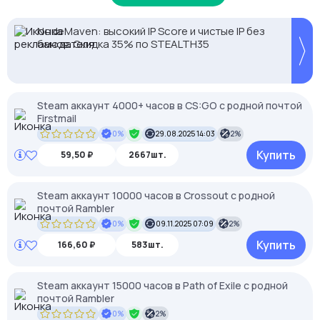
NodeMaven: высокий IP Score и чистые IP без
Proxys.io - лучшие прокси 💚 Подберём под ваши
банов. Скидка 35% по STEALTH35
задачи 🚀 Промокод Store - 20% на всё!
Steam аккаунт 4000+ часов в CS:GO с родной почтой
Firstmail
0%
29.08.2025 14:03
2%
Купить
59,50 ₽
2667шт.
Steam аккаунт 10000 часов в Crossout с родной
почтой Rambler
0%
09.11.2025 07:09
2%
Купить
166,60 ₽
583шт.
Steam аккаунт 15000 часов в Path of Exile с родной
почтой Rambler
0%
2%