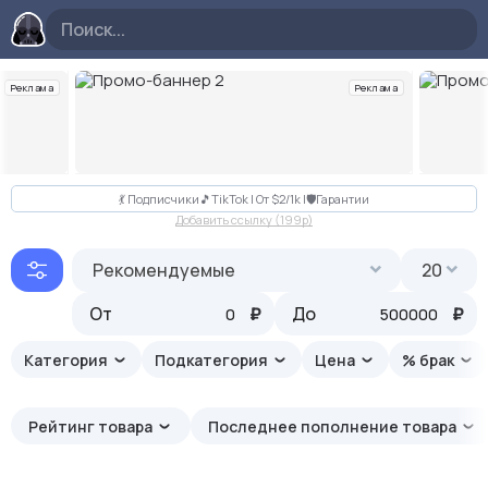
Реклама
Реклама
Слайд 2 из 10
💃 Подписчики🎵TikTok | От $2/1k |🛡Гарантии
Добавить ссылку (199p)
Рекомендуемые
20
От
₽
До
₽
Категория
Подкатегория
Цена
% брак
Рейтинг товара
Последнее пополнение товара