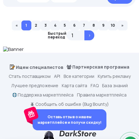
«
1
2
3
4
5
6
7
8
9
10
»
Быстрый
>
переход
Партнерская программа
Ищем специалистов
Стать поставщиком
API
Все категории
Купить рекламу
Лучшее предложение
Карта сайта
FAQ
База знаний
Поддержка маркетплейса
Правила маркетплейса
🪲 Сообщить об ошибке (Bug Bounty)
Оставь отзыв о нашем
маркетплейсе и получи скидку!