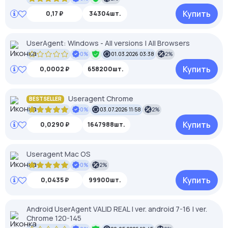
Купить
0,17 ₽
34304шт.
UserAgent: Windows - All versions | All Browsers
0%
01.03.2026 03:38
2%
Купить
0,0002 ₽
658200шт.
Useragent Chrome
BESTSELLER
0%
03.07.2026 11:58
2%
Купить
0,0290 ₽
1647988шт.
Useragent Mac OS
0%
2%
Купить
0,0435 ₽
99900шт.
Android UserAgent VALID REAL | ver. android 7-16 | ver.
Chrome 120-145