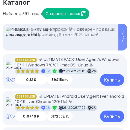
Каталог
Найдено 351 товар
Сохранить поиск
Proxys.io - лучшие прокси 💚 Подберём под ваши
NodeMaven: высокий IP Score и чистые IP без
2328.io — прием крипто платежей
задачи 🚀 Промокод Store - 20% на всё!
банов. Скидка 35% по STEALTH35
☣️ ULTIMATE PACK: User Agent's Windows
BESTSELLER
10/11 | Windows 7/8/8.1 | macOS | Linux ☣️
0%
26.12.2025 19:01
2%
Купить
0,12 ₽
39415шт.
☣️ UPDATE! Android UserAgent | ver. android
BESTSELLER
10-16 | ver. Chrome 120-144 ☣️
0%
26.12.2025 17:09
2%
Купить
0,0740 ₽
517258шт.