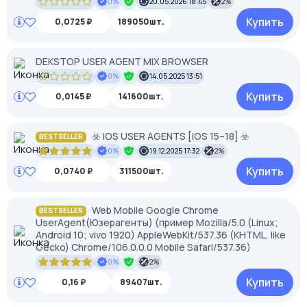
0%
20.05.2026 18:45
2%
Купить
0,0725 ₽
189050шт.
DEKSTOP USER AGENT MIX BROWSER
0%
14.05.2025 13:51
Купить
0,0145 ₽
141600шт.
☣️ iOS USER AGENTS [iOS 15–18] ☣️
BESTSELLER
0%
19.12.2025 17:32
2%
Купить
0,0740 ₽
311500шт.
Web Mobile Google Chrome
BESTSELLER
UserAgent(Юзерагенты) (пример Mozilla/5.0 (Linux;
Android 10; vivo 1920) AppleWebKit/537.36 (KHTML, like
Gecko) Chrome/106.0.0.0 Mobile Safari/537.36)
0%
2%
Купить
0,16 ₽
89407шт.