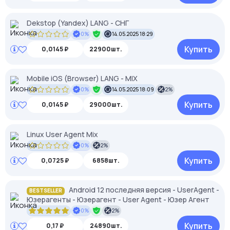
Dekstop (Yandex) LANG - СНГ
0%
14.05.2025 18:29
Купить
0,0145 ₽
22900шт.
Mobile iOS (Browser) LANG - MIX
0%
14.05.2025 18:09
2%
Купить
0,0145 ₽
29000шт.
Linux User Agent Mix
0%
2%
Купить
0,0725 ₽
6858шт.
Android 12 последняя версия - UserAgent -
BESTSELLER
Юзерагенты - Юзерагент - User Agent - Юзер Агент
0%
2%
Купить
0,17 ₽
24890шт.