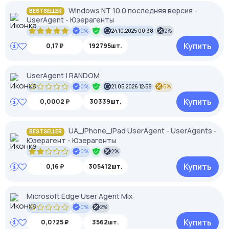
Windows NT 10.0 последняя версия -
BESTSELLER
UserAgent - Юзерагенты
0%
24.10.2025 00:38
2%
Купить
0,17 ₽
192795шт.
UserAgent | RANDOM
0%
21.05.2026 12:58
5%
Купить
0,0002 ₽
30339шт.
UA_IPhone_IPad UserAgent - UserAgents -
BESTSELLER
Юзерагент - Юзерагенты
0%
2%
Купить
0,16 ₽
305412шт.
Microsoft Edge User Agent Mix
0%
2%
Купить
0,0725 ₽
3562шт.