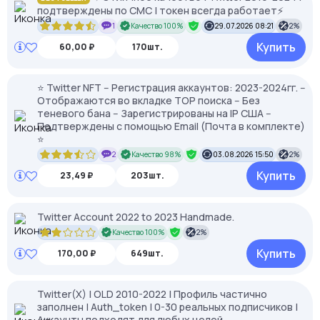
подтверждены по СМС | токен всегда работает⚡️
1
Качество 100%
29.07.2026 08:21
2%
Купить
60,00 ₽
170шт.
⭐ Twitter NFT -- Регистрация аккаунтов: 2023-2024гг. --
Отображаются во вкладке TOP поиска -- Без
теневого бана -- Зарегистрированы на IP США --
Подтверждены с помощью Email (Почта в комплекте)
⭐
2
Качество 98%
03.08.2026 15:50
2%
Купить
23,49 ₽
203шт.
Twitter Account 2022 to 2023 Handmade.
Качество 100%
2%
Купить
170,00 ₽
649шт.
Twitter(X) | OLD 2010-2022 | Профиль частично
заполнен | Auth_token | 0-30 реальных подписчиков |
Аккаунты подходят для любых целей