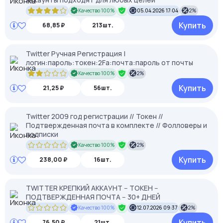
Качество 100%
05.04.2026 17:04
2%
Купить
68,85 ₽
213шт.
Twitter Ручная Регистрация |
логин:пароль:токен:2Fa:почта:пароль от почты
Качество 100%
2%
Купить
21,25 ₽
56шт.
Twitter 2009 год регистрации // Токен //
Подтвержденная почта в комплекте // Фолловеры и
подписки
Качество 100%
2%
Купить
238,00 ₽
16шт.
TWITTER КРЕПКИЙ АККАУНТ -- ТОКЕН --
ПОДТВЕРЖДЕННАЯ ПОЧТА -- 30+ ДНЕЙ
Качество 100%
12.07.2026 09:37
2%
Купить
76,50 ₽
21шт.