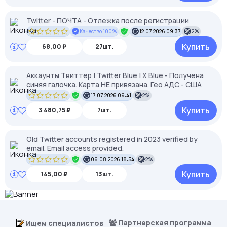
Twitter - ПОЧТА - Отлежка после регистрации
Качество 100%
12.07.2026 09:37
2%
Купить
68,00 ₽
27шт.
Аккаунты Твиттер | Twitter Blue | X Blue - Получена
синяя галочка. Карта НЕ привязана. Гео АДС - США
17.07.2026 09:41
2%
Купить
3 480,75 ₽
7шт.
Old Twitter accounts registered in 2023 verified by
email. Email access provided.
06.08.2026 18:54
2%
Купить
145,00 ₽
13шт.
Партнерская программа
Ищем специалистов