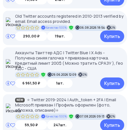
Old Twitter accounts registered in 2010-2013 verified by
email. Email access provided.
Качество 100%
06.08.2026 18:54
2%
Купить
290,00 ₽
19шт.
Аккаунты Твиттер АДС | Twitter Blue | X Ads -
Получена синяя галочка + привязана карточка.
Кредитный лимит 200$ ( Можно тратить СРАЗУ ), Гео
АДС - США
29.06.2026 12:09
2%
Купить
6 961,50 ₽
1шт.
⭐ Twitter 2019-2024 | Auth_token + 2FA | Email
NEW
Microsoft привязан | Профиль оформлен (фото,
обложка, описание)⭐
Качество 100%
07.08.2026 09:13
2%
Купить
59,50 ₽
247шт.