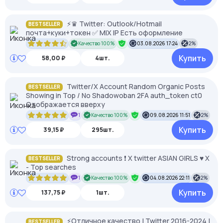
⚡️♛ Twitter: Outlook/Hotmail
BESTSELLER
почта+куки+токен ✅ MIX IP Есть оформление
Качество 100%
03.08.2026 17:24
2%
Купить
58,00 ₽
4шт.
Twitter/X Account Random Organic Posts
BESTSELLER
Showing in Top / No Shadowoban 2FA auth_token ct0
Отображается вверху
1
Качество 100%
09.08.2026 11:51
2%
Купить
39,15 ₽
295шт.
Strong accounts ❗️ X twitter ASIAN GIRLS ♥️ Х
BESTSELLER
- Top searches
1
Качество 100%
04.08.2026 22:11
2%
Купить
137,75 ₽
1шт.
⚡️Отличное качество | Twitter 2016-2024 |
BESTSELLER