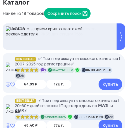
Каталог
Найдено 18 товаров
Сохранить поиск
2328.io — прием крипто платежей
Proxys.io - лучшие прокси 💚 Подберём под ваши
Кешбек до 10% на прокси с NodeMaven.
задачи 🚀 Промокод Store - 20% на всё!
Используй DRK35 для скидки 35%
✅ Твиттер аккаунты высокого качества |
BESTSELLER
2007-2025 год регистрации ✅
1
Качество 100%
06.08.2026 20:50
2%
Купить
64,99 ₽
12шт.
⚡️ Твиттер аккаунты высокого качества |
BESTSELLER
20-60+ дней отлежки | Подтверждены по 𝗠𝗔𝗜𝗟 и
𝗦𝗠𝗦⚡️
Качество 100%
09.08.2026 13:28
2%
Купить
46,40 ₽
77шт.