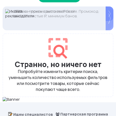
2328.io — прием крипто платежей
Proxys.io - лучшие прокси 💚 Подберём под ваши
-35% на прокси с высоким IP Score. Промокод:
задачи 🚀 Промокод Store - 20% на всё!
MASK35. Чистые IP, минимум банов.
Странно, но ничего нет
Попробуйте изменить критерии поиска,
уменьшить количество используемых фильтров
или посмотрите товары, которые сейчас
покупают чаще всего.
Партнерская программа
Ищем специалистов