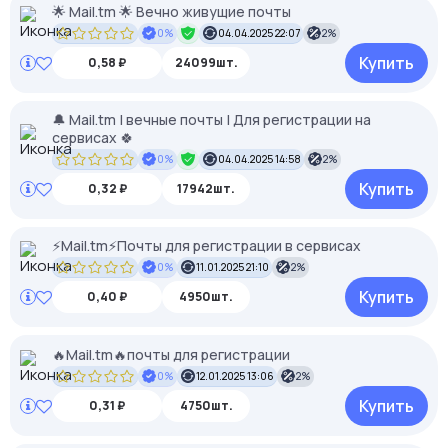
🌟 Mail.tm 🌟 Вечно живущие почты
0%
04.04.2025 22:07
2%
Купить
0,58 ₽
24099шт.
🔔 Mail.tm | вечные почты | Для регистрации на
сервисах 🍀
0%
04.04.2025 14:58
2%
Купить
0,32 ₽
17942шт.
⚡Mail.tm⚡Почты для регистрации в сервисах
0%
11.01.2025 21:10
2%
Купить
0,40 ₽
4950шт.
🔥Mail.tm🔥почты для регистрации
0%
12.01.2025 13:06
2%
Купить
0,31 ₽
4750шт.