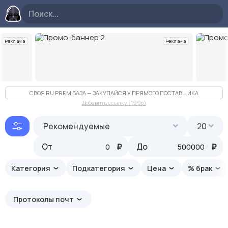
Реклама
Реклама
Слайд 2 из 10
СВОЯ RU PREM БАЗА — ЗАКУПАЙСЯ У ПРЯМОГО ПОСТАВЩИКА
Добавить ссылку (199p)
Рекомендуемые
20
От
₽
До
₽
Категория
Подкатегория
Цена
% брак
Протоколы почт