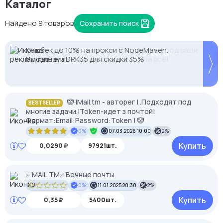
Каталог
Найдено 9 товаров
Сохранить поиск
Proxys.io - лучшие прокси 💚 Подберём под ваши
Кешбек до 10% на прокси с NodeMaven.
задачи 🚀 Промокод Store - 20% на всё!
Используй DRK35 для скидки 35%
🤡 |Mail.tm - авторег | .Подходят под
BESTSELLER
многие задачи.|Token-идет з почтой|
Формат:Email:Password:Token | 🤡
0%
07.03.2026 10:00
2%
Купить
0,0290 ₽
97921шт.
✅MAIL.TM✅Вечные почты
0%
11.01.2025 20:30
2%
Купить
0,35 ₽
5400шт.