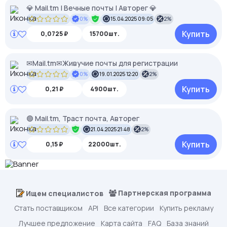
💎 Mail.tm | Вечные почты | Авторег 💎
0%
15.04.2025 09:05
2%
Купить
0,0725 ₽
15700шт.
✉Mail.tm✉Живучие почты для регистрации
0%
19.01.2025 12:20
2%
Купить
0,21 ₽
4900шт.
🟢 Mail.tm, Траст почта, Авторег
21.04.2025 21:48
2%
Купить
0,15 ₽
22000шт.
Партнерская программа
Ищем специалистов
Стать поставщиком
API
Все категории
Купить рекламу
Лучшее предложение
Карта сайта
FAQ
База знаний