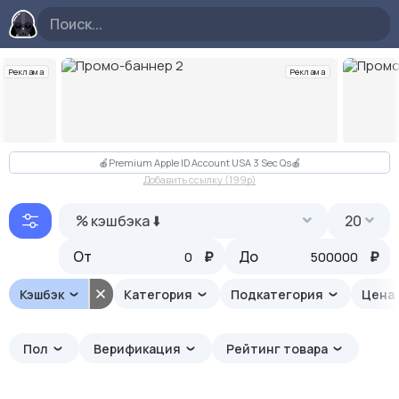
Реклама
Реклама
Слайд 2 из 10
🍎Premium Apple ID Account USA 3 Sec Qs🍎
Добавить ссылку (199p)
% кэшбэка ⬇️
20
От
₽
До
₽
Кэшбэк
Категория
Подкатегория
Цена
Пол
Верификация
Рейтинг товара