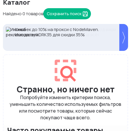
Каталог
Найдено 0 товаров
Сохранить поиск
Кешбек до 10% на прокси с NodeMaven.
2328.io — прием крипто платежей
Proxys.io - лучшие прокси 💚 Подберём под ваши
Используй DRK35 для скидки 35%
задачи 🚀 Промокод Store - 20% на всё!
Странно, но ничего нет
Попробуйте изменить критерии поиска,
уменьшить количество используемых фильтров
или посмотрите товары, которые сейчас
покупают чаще всего.
Часто покупаемые товары