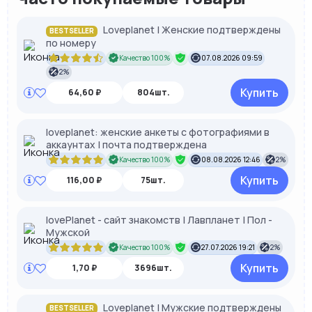
Loveplanet | Женские подтверждены
BESTSELLER
по номеру
Качество 100%
07.08.2026 09:59
2%
Купить
64,60 ₽
804шт.
loveplanet: женские анкеты с фотографиями в
аккаунтах | почта подтверждена
Качество 100%
08.08.2026 12:46
2%
Купить
116,00 ₽
75шт.
lovePlanet - сайт знакомств | Лавпланет | Пол -
Мужской
Качество 100%
27.07.2026 19:21
2%
Купить
1,70 ₽
3696шт.
Loveplanet | Мужские подтверждены
BESTSELLER