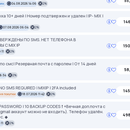
55
мин.
04.08.2026 14:06
2%
ка 10+ дней | Номер подтвержен и удален | IP- MIX |
146
07.08.2026 06:04
2%
ДТВЕРЖДЕНЫ ПО SMS. НЕТ ТЕЛЕФОНА В
 С MIX IP
150
:11
2%
 по смс| Резервная почта с паролем | От 14 дней
58
6:34
2%
 SMS REQUIRED | MIXIP | 2FA included
145
ия покупки
18.07.2026 11:42
2%
PP PASSWORD | 10 BACKUP CODES ❗️ +Вечная доп.почта с
gmail аккаунт можно не входить). Телефон удалён.
498
с. ◆
:11
2%