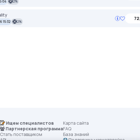
5:04
2%
lity
72
6 15:32
2%
Ищем специалистов
Карта сайта
Партнерская программа
FAQ
Стать поставщиком
База знаний
API
Поддержка маркетплейса