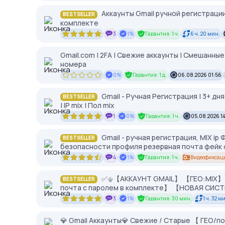
Аккаунты Gmail ручной регистрации
BESTSELLER
комплекте
3
1%
Гарантия: 1 ч.
6 ч. 20 мин.
Gmail.com | 2FA | Свежие аккаунты | Смешанные
номера
0%
Гарантия: 1 д.
06.08.2026 01:56
Gmail - Ручная Регистрация | 3+ дня
BESTSELLER
| IP mix | Пол mix
1
0%
Гарантия: 1 ч.
05.08.2026 14
Gmail - ручная регистрация, MIX ip
BESTSELLER
безопасности профиля резервная почта фейк 
4
1%
Гарантия: 1 ч.
Видеофиксац
✅⚜️【АККАУНТ GMAIL】 【ГЕО:MIX】 
BESTSELLER
почта с паролем в комплекте】 【НОВАЯ С
3
1%
Гарантия: 30 мин.
1 ч. 32 м
💎 Gmail Аккаунты💎 Свежие / Старые 【 ГЕО/по