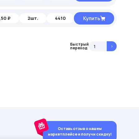
Купить
,50 ₽
2шт.
4410
Быстрый
>
переход
Оставь отзыв о нашем
маркетплейсе и получи скидку!