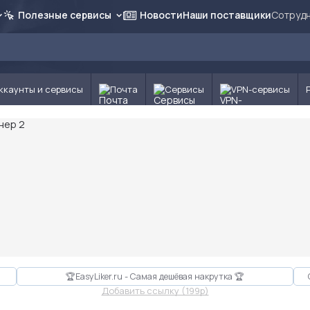
Полезные сервисы
Новости
Наши поставщики
Сотрудн
ккаунты и сервисы
Почта
Сервисы
VPN-сервисы
🏆EasyLiker.ru - Самая дешёвая накрутка 🏆
Добавить ссылку (199p)