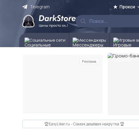
Telegram
Прокси
Социальные сети
Мессенджеры
Игровые а
Реклама
Слайд 2 из 10
🏆EasyLiker.ru - Самая дешёвая накрутка 🏆