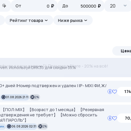
₽
₽
20
От
До
Рейтинг товара
Ниже рынка
Цен
ерём под ваши задачи 🚀 Промокод Store - 20% на всё!
ven. Используй DRK35 для скидки 35%
10+ дней |Номер подтвержен и удален | IP- MIX| ФИ,Ж/
174
01.08.2026 21:11
2%
【ПОЛ:MIX】 【Возраст до 1 месяца】 【Резервная
подтверждения не требует】 【Можно сбросить
70
АБЫЛ ПАРОЛЬ"】
мин.
06.08.2026 02:31
2%