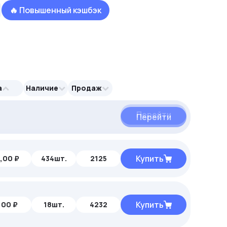
🔥 Повышенный кэшбэк
а
Наличие
Продаж
Перейти
Перейти
Перейти
Купить
,00 ₽
434шт.
2125
Купить
,00 ₽
18шт.
4232