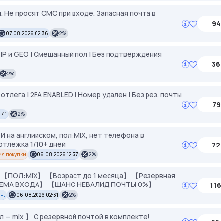
. Не просят СМС при входе. Запасная почта в
94
07.08.2026 02:36
2%
 IP и GEO | Смешанный пол | Без подтверждения
36
2%
 отлега | 2FA ENABLED | Номер удален | Без рез. почты
79
:41
2%
 ФИ на английском, пол:MIX, нет телефона в
отлежка 1/10+ дней
72
ия покупки
06.08.2026 12:37
2%
【ПОЛ:MIX】 【Возраст до 1 месяца】 【Резервная
ИСТЕМА ВХОДА】 【ШАНС НЕВАЛИД ПОЧТЫ 0%】
116
ин.
06.08.2026 02:31
2%
л — mix 】 С резервной почтой в комплекте!