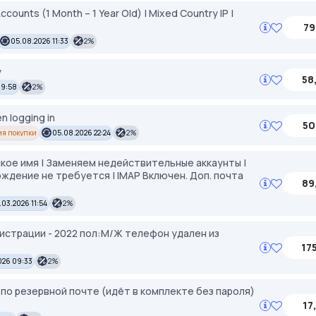
counts (1 Month – 1 Year Old) | Mixed Country IP |
79
05.08.2026 11:33
2%
y
58
19:58
2%
 logging in
50
я покупки
05.08.2026 22:24
2%
ское имя | Заменяем недействительные аккаунты |
рждение не требуется | IMAP Включен. Доп. почта
89
.03.2026 11:54
2%
гистрации - 2022 пол:М/Ж телефон удален из
175
026 09:33
2%
 по резервной почте (идёт в комплекте без пароля)
17