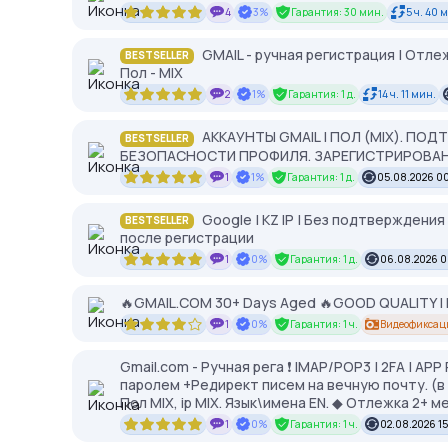
4
3%
Гарантия: 30 мин.
5 ч. 40 
GMAIL - ручная регистрация | Отлеж
BESTSELLER
Пол - MIX
2
1%
Гарантия: 1 д.
14 ч. 11 мин.
АККАУНТЫ GMAIL | ПОЛ (MIX). ПО
BESTSELLER
БЕЗОПАСНОСТИ ПРОФИЛЯ. ЗАРЕГИСТРИРОВАНЫ
1
1%
Гарантия: 1 д.
05.08.2026 00
Google | KZ IP | Без подтверждения
BESTSELLER
после регистрации
1
0%
Гарантия: 1 д.
06.08.2026 0
🔥GMAIL.COM 30+ Days Aged 🔥GOOD QUALITY | NO
1
0%
Гарантия: 1 ч.
Видеофиксац
Gmail.com - Ручная рега ❗️ IMAP/POP3 | 2FA | A
паролем +Редирект писем на вечную почту. (в 
Пол MIX, ip MIX. Язык\имена EN. ◆ Отлежка 2+ ме
1
0%
Гарантия: 1 ч.
02.08.2026 15