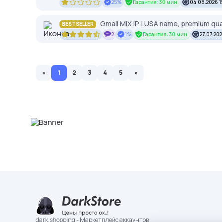
25%
Гарантия: 30 мин.
04.08.2026 1
Gmail MIX IP | USA name, premium qua
BESTSELLER
2
1%
Гарантия: 30 мин.
27.07.202
«
1
2
3
4
5
»
dark.shopping - Маркетплейс аккаунтов