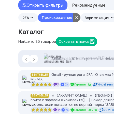
Открыть фильтры
Рекомендуемые
Происхождение
2FA
Верификация
Каталог
Найдено 85 товаров
Сохранить поиск
‹
›
2328.io — прием крипто платежей
Proxys.io - лучшие прокси 💚 Подб
Кешбек до 10% на прокси с NodeMa
Gmail - ручная рега |2FA | Отлежка 
BESTSELLER
М - MIX
3
0%
Гарантия: 1 д.
10 ч. 49 мин.
⚜️【АККАУНТ GMAIL】🔸【ГЕО:MIX】 
BESTSELLER
почта с паролем в комплекте】 【Номер для 
пароль, если попадется не верный, через "З
12
1%
Гарантия: 20 мин.
6 ч. 28 