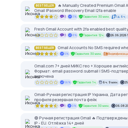
🔥 Manually Created Premium Gmail Ac
BESTSELLER
Gmail |Pasword |Recovery Email |2fa enable
3
3%
Гарантия: 30 мин.
1 д. 6 ч.
Fresh Gmail Account with 2fa enabled best qualit
3
8%
Гарантия: 12 ч.
26.06.2026 
Gmail Accounts No SMS required when
BESTSELLER
5%
Гарантия: 30 мин.
Видеофиксаци
Gmail.com 7+ дней МИКС гео + Хорошее англий
Формат: email:password:submail | SMS-подтве
включена
56%
Гарантия: 1 ч.
6 ч. 9 мин.
25
Gmail-Ручная регистрация IP Украина, Дата ре
профиля резервная почта фейк
1
0%
Гарантия: 30 мин.
06.08.2
🟢 Ручная регистрация Gmail 🔥 Подтверждены
IP - EU. Отлёжка 14+ дней