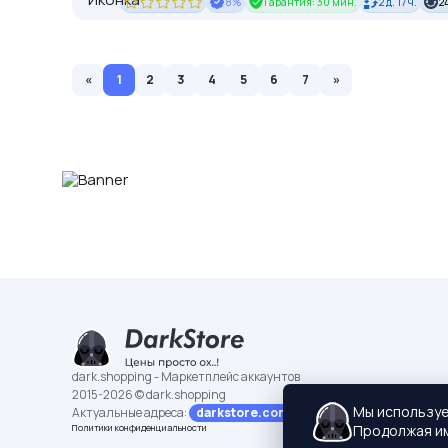
8%
Гарантия: 30 мин.
2 д. 17 ч.
2
«
1
2
3
4
5
6
7
»
dark.shopping - Маркетплейс аккаунтов
2015-2026 © dark.shopping
Мы использу
Актуальные адреса:
darkstore.contact
Продолжая им
Политики конфиденциальности