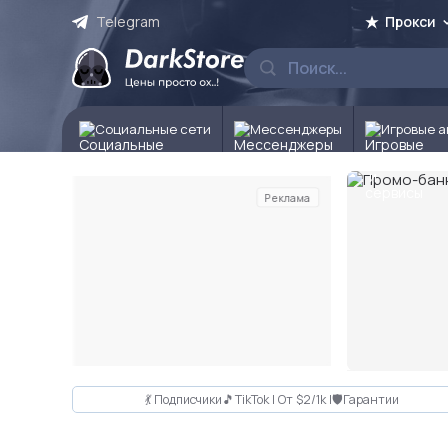
Telegram
Прокси
Социальные сети
Мессенджеры
Игровые а
Реклама
Слайд 2 из 10
💃 Подписчики🎵TikTok | От $2/1k |🛡Гарантии