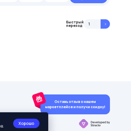
Быстрый
>
переход
Оставь отзыв о нашем
маркетплейсе и получи скидку!
y)
Хорошо
в.