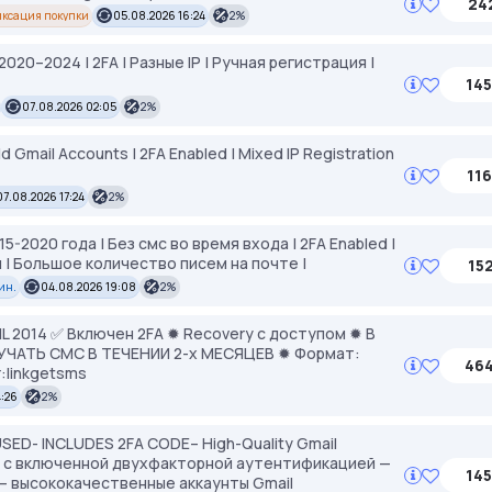
242
ксация покупки
05.08.2026 16:24
2%
2020–2024 | 2FA | Разные IP | Ручная регистрация |
145
07.08.2026 02:05
2%
Gmail Accounts | 2FA Enabled | Mixed IP Registration
116
07.08.2026 17:24
2%
5-2020 года | Без смс во время входа | 2FA Enabled |
ы | Большое количество писем на почте |
152
мин.
04.08.2026 19:08
2%
2014 ✅ Включен 2FA ✹ Recovery с доступом ✹ В
АТЬ СМС В ТЕЧЕНИИ 2-х МЕСЯЦЕВ ✹ Формат:
464
:linkgetsms
4:26
2%
SED- INCLUDES 2FA CODE– High-Quality Gmail
 — с включенной двухфакторной аутентификацией —
145
— высококачественные аккаунты Gmail