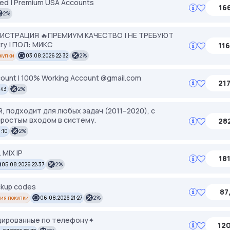
eated | Premium USA Accounts
166
2%
ЕГИСТРАЦИЯ 🔥ПРЕМИУМ КАЧЕСТВО | НЕ ТРЕБУЮТ
try | ПОЛ: МИКС
116
купки
03.08.2026 22:32
2%
ccount I 100% Working Account @gmail.com
217
:43
2%
, подходит для любых задач (2011–2020), с
ростым входом в систему.
282
:10
2%
MIX IP
181
05.08.2026 22:37
2%
ckup codes
87
ия покупки
06.08.2026 21:27
2%
фицированные по телефону✦
120