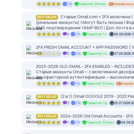
0%
Гарантия: 59 мин.
Видеофиксац
Старые Gmail.com + 2FA включена | 
BESTSELLER
(реальные аккаунты) | Могут быть письма | Фо
SMS-подтверждение | IMAP ВКЛ | Доп. почта в
2
0%
Гарантия: 1 ч.
06.08.2026 1
2FA FRESH GMAIL ACCOUNT + APP PASSWORD ( 100
3
0%
Гарантия: 1 ч.
07.08.2026 1
2023–2026 OLD GMAIL– 2FA ENABLED – INCLUDES 
Старые аккаунты Gmail — с включенной двухф
двухфакторной аутентификации — высококаче
1
0%
Гарантия: 30 мин.
Видеофи
(2 в 1) Gmail GOOGLE 2019 - 2022 Р
BESTSELLER
3
0%
Гарантия: 1 д.
29.07.2026 2
2024-2026 Old Gmail Accounts - 2FA E
BESTSELLER
1
0%
Гарантия: 30 мин.
06.08.20