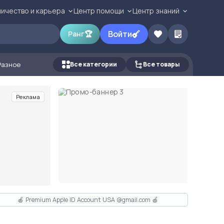
ичество и карьера
Центр помощи
Центр знаний
Войти
Ранг
🏆
Разное
Все категории
Все товары
Реклама
🍎 Premium Apple ID Account USA @gmail.com 🍎