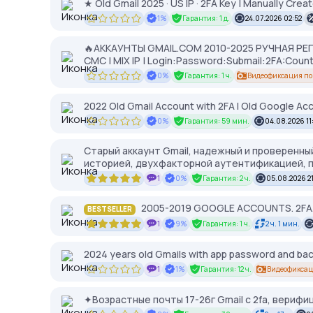
★ Old Gmail 2025 · US IP · 2FA Key | Manually Cr
1%
Гарантия: 1 д.
24.07.2026 02:52
🔥АККАУНТЫ GMAIL.COM 2010-2025 РУЧНАЯ Р
СМС | MIX IP | Login:Password:Submail:2FA:Coun
0%
Гарантия: 1 ч.
Видеофиксация по
2022 Old Gmail Account with 2FA I Old Google A
0%
Гарантия: 59 мин.
04.08.2026 11
Старый аккаунт Gmail, надежный и проверенный
историей, двухфакторной аутентификацией, п
1
0%
Гарантия: 2 ч.
05.08.2026 21
2005-2019 GOOGLE ACCOUNTS. 2FA. 
BESTSELLER
1
9%
Гарантия: 1 ч.
2 ч. 1 мин.
2024 years old Gmails with app password and ba
1
1%
Гарантия: 12 ч.
Видеофиксац
✦Возрастные почты 17-26г Gmail с 2fa, вери