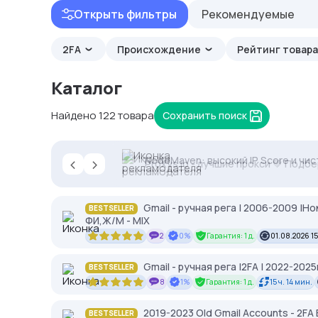
Открыть фильтры
Рекомендуемые
2FA
Происхождение
Рейтинг товар
Каталог
Найдено 122 товара
Сохранить поиск
‹
›
2328.io — прием крипто платежей
NodeMaven: высокий IP Score и чис
Proxys.io - лучшие прокси 💚 Подб
Gmail - ручная рега | 2006-2009 |Но
BESTSELLER
ФИ,Ж/М - MIX
2
0%
Гарантия: 1 д.
01.08.2026 1
Gmail - ручная рега |2FA | 2022-2025
BESTSELLER
8
1%
Гарантия: 1 д.
15 ч. 14 мин.
2019-2023 Old Gmail Accounts - 2FA E
BESTSELLER