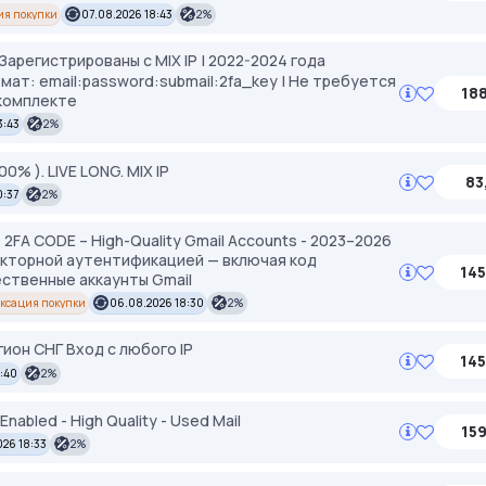
ия покупки
07.08.2026 18:43
2%
Зарегистрированы с MIX IP | 2022-2024 года
рмат: email:password:submail:2fa_key | Не требуется
188
 комплекте
3:43
2%
% ). LIVE LONG. MIX IP
83
0:37
2%
2FA CODE – High-Quality Gmail Accounts - 2023–2026
акторной аутентификацией — включая код
145
ственные аккаунты Gmail
ксация покупки
06.08.2026 18:30
2%
егион СНГ Вход с любого IP
145
2:40
2%
nabled - High Quality - Used Mail
159
26 18:33
2%