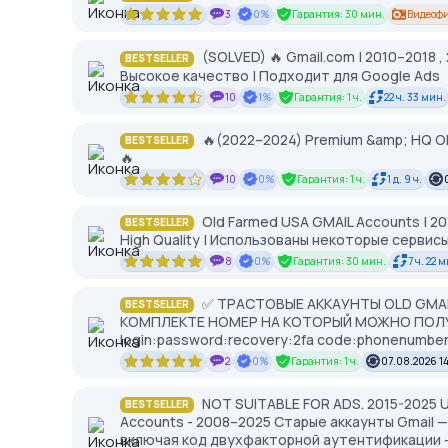
3
0%
Гарантия: 30 мин.
Видеофи
(SOLVED) 🔥 Gmail.com | 2010–2018 , 
BESTSELLER
Высокое качество | Подходит для Google Ads
10
1%
Гарантия: 1 ч.
22 ч. 33 мин.
🔥(2022–2024) Premium &amp; HQ Old 
BESTSELLER
🔥
10
0%
Гарантия: 1 ч.
1 д. 9 ч.
Old Farmed USA GMAIL Accounts | 201
BESTSELLER
High Quality | Использованы некоторые сервис
8
0%
Гарантия: 30 мин.
7 ч. 22 
✅ ТРАСТОВЫЕ АККАУНТЫ OLD GMAIL 
BESTSELLER
КОМПЛЕКТЕ НОМЕР НА КОТОРЫЙ МОЖНО ПОЛУЧ
login:password:recovery:2fa code:phonenumber
2
0%
Гарантия: 1 ч.
07.08.2026 1
NOT SUITABLE FOR ADS. 2015-2025 U
BESTSELLER
Accounts - 2008–2025 Старые аккаунты Gmail
включая код двухфакторной аутентификации 