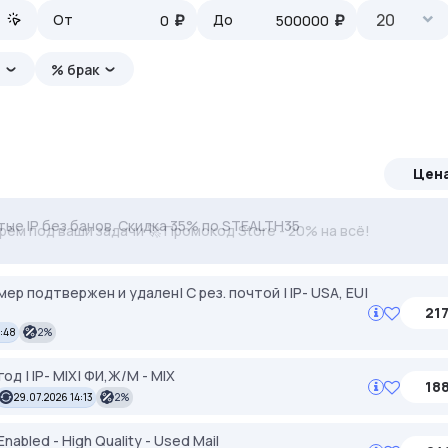
₽
₽
20
От
До
а
% брак
Цен
тые IP без банов. Скидка 35% по STEALTH35
ерём под ваши задачи 🚀 Промокод Store - 20% на всё!
мер подтвержен и удален| С рез. почтой | IP- USA, EU|
217
5:48
2%
год | IP- MIX| ФИ,Ж/М - MIX
188
29.07.2026 14:13
2%
nabled - High Quality - Used Mail