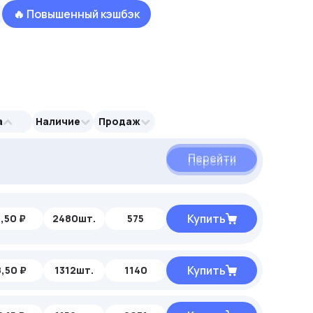
🔥 Повышенный кэшбэк
а
Наличие
Продаж
Перейти
Перейти
Перейти
Купить
,50 ₽
2480шт.
575
Купить
,50 ₽
1312шт.
1140