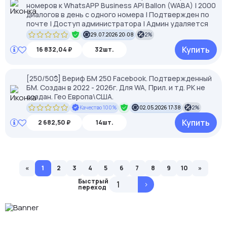
номеров к WhatsAPP Business API Ballon (WABA) | 2000
диалогов в день с одного номера | Подтвержден по
почте | Доступ администратора | Админ удаляется
29.07.2026 20:08
2%
Купить
16 832,04 ₽
32шт.
[250/50$] Вериф БМ 250 Facebook. Подтвержденный
БМ. Создан в 2022 - 2026г. Для WA, Прил. и тд. РК не
создан. Гео Европа\США.
Качество 100%
02.05.2026 17:38
2%
Купить
2 682,50 ₽
14шт.
«
1
2
3
4
5
6
7
8
9
10
»
Быстрый
>
переход