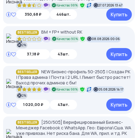
1
Качество 98%
27.07.2026 13:47
Купить
350,68 ₽
446шт.
BM + FP+ without RK
BESTSELLER
2
Качество 90%
08.08.2026 00:06
2%
Купить
37,18 ₽
43шт.
NEW Бизнес-профиль 50-250$ | Создан РК
BESTSELLER
| Права админа | Почта | 2 URL | Лимит быстро растет!
Выход прочих админов с бм!
1
Качество 98%
05.08.2026 14:17
2%
Купить
1 020,00 ₽
43шт.
[250/50$] Верифицированный Бизнес-
BESTSELLER
Менеджер Facebook с WhatsApp. Гео: Европа\Сша. WA
уже привязан. Нет риска бана. Для WA, прил. и тд. РК