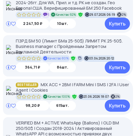
2024-26гг. Для WA, Прил. и тд. РК не создан. Гео
Европа\США. Верифицированный БМ 250 Facebook
1
Качество 92%
29.07.2026 06:19
2%
Купить
2 247,50 ₽
10шт.
ПЗРД БМ 50 (Лимит БМа 25-50$) ЛИМИТ РК 25-50$.
Business manager с Пройденным Запретом
Рекламной Деятельности
Качество 80%
03.04.2026 20:12
Купить
364,71 ₽
84шт.
MIX ACC + 2BM | FARM Mini | SMS | 2FA | User
BESTSELLER
Agent | Cookies
Качество 100%
23.06.2026 18:07
2%
Купить
98,20 ₽
615шт.
VERIFIED BM + ACTIVE WhatsApp (Ballons) | OLD BM
250/50$ | Создан 2018-2024 | Активированный
WhatsAPP API с возможностью привязки двух