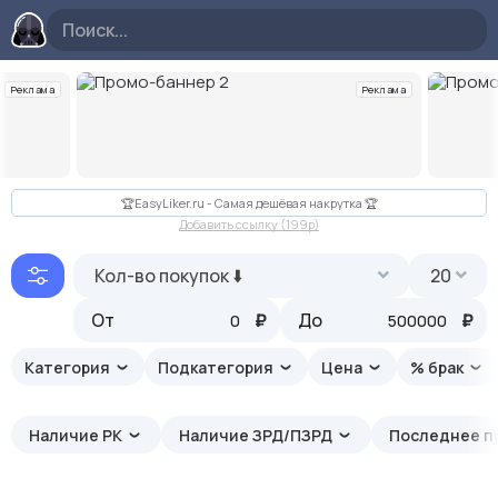
Реклама
Реклама
Слайд 2 из 11
🏆EasyLiker.ru - Самая дешёвая накрутка 🏆
Добавить ссылку (199p)
Кол-во покупок ⬇️
20
От
₽
До
₽
Категория
Подкатегория
Цена
% брак
Наличие РК
Наличие ЗРД/ПЗРД
Последнее п