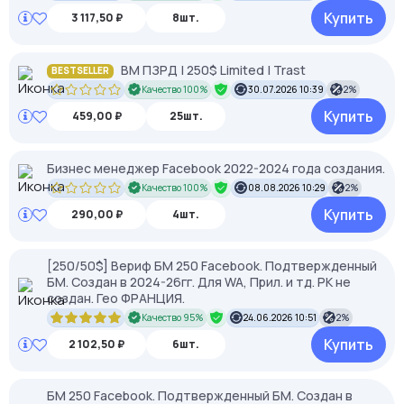
Купить
3 117,50 ₽
8шт.
BM ПЗРД | 250$ Limited | Trast
BESTSELLER
Качество 100%
30.07.2026 10:39
2%
Купить
459,00 ₽
25шт.
Бизнес менеджер Facebook 2022-2024 года создания.
Качество 100%
08.08.2026 10:29
2%
Купить
290,00 ₽
4шт.
[250/50$] Вериф БМ 250 Facebook. Подтвержденный
БМ. Создан в 2024-26гг. Для WA, Прил. и тд. РК не
создан. Гео ФРАНЦИЯ.
Качество 95%
24.06.2026 10:51
2%
Купить
2 102,50 ₽
6шт.
БМ 250 Facebook. Подтвержденный БМ. Создан в