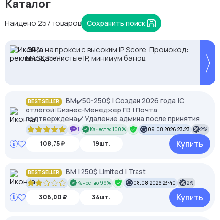
Каталог
Найдено 257 товаров
Сохранить поиск
Proxys.io - лучшие прокси 💚 Подберём под ваши
2328.io — прием крипто платежей
-35% на прокси с высоким IP Score. Промокод:
задачи 🚀 Промокод Store - 20% на всё!
MASK35. Чистые IP, минимум банов.
BM✔️50-250$ | Создан 2026 года |С
BESTSELLER
отлёгой| Бизнес-Менеджер FB | Почта
подтверждена✔️ Удаление админа после принятия
1
Качество 100%
09.08.2026 23:23
2%
Купить
108,75 ₽
19шт.
BM | 250$ Limited | Trast
BESTSELLER
Качество 99%
08.08.2026 23:40
2%
Купить
306,00 ₽
34шт.