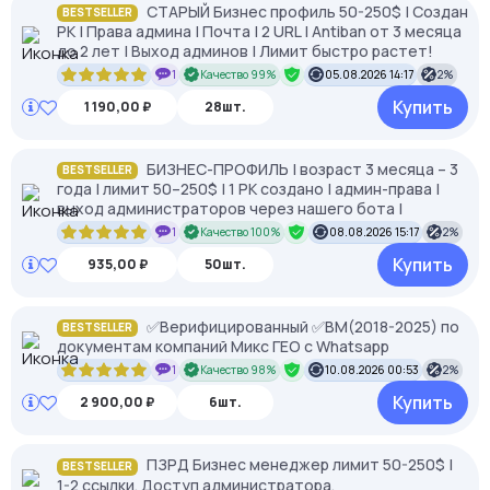
СТАРЫЙ Бизнес профиль 50-250$ | Создан
BESTSELLER
РК | Права админа | Почта | 2 URL | Antiban от 3 месяца
до 2 лет | Выход админов | Лимит быстро растет!
1
Качество 99%
05.08.2026 14:17
2%
Купить
1 190,00 ₽
28шт.
БИЗНЕС-ПРОФИЛЬ | возраст 3 месяца – 3
BESTSELLER
года | лимит 50–250$ | 1 РК создано | админ-права |
выход администраторов через нашего бота |
1
Качество 100%
08.08.2026 15:17
2%
Купить
935,00 ₽
50шт.
✅Верифицированный ✅BM(2018-2025) по
BESTSELLER
документам компаний Микс ГЕО с Whatsapp
1
Качество 98%
10.08.2026 00:53
2%
Купить
2 900,00 ₽
6шт.
ПЗРД Бизнес менеджер лимит 50-250$ |
BESTSELLER
1-2 ссылки. Доступ администратора.