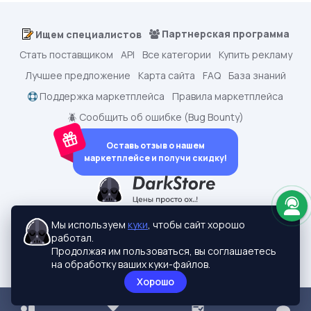
Партнерская программа
Ищем специалистов
Стать поставщиком
API
Все категории
Купить рекламу
Лучшее предложение
Карта сайта
FAQ
База знаний
Поддержка маркетплейса
Правила маркетплейса
🪲 Сообщить об ошибке (Bug Bounty)
Оставь отзыв о нашем
маркетплейсе и получи скидку!
dark.shopping - Маркетплейс аккаунтов
2015-2026 © dark.shopping
Мы используем
куки
, чтобы сайт хорошо
Актуальные адреса:
darkstore.contact
работал.
Политики конфиденциальности
Продолжая им пользоваться, вы соглашаетесь
на обработку ваших куки-файлов.
Хорошо