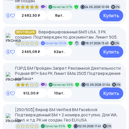
не создан.
1
Качество 97%
24.06.2026 10:58
2%
Купить
2 682,50 ₽
8шт.
Верифицированный БМ3 USA, 3 РК
BESTSELLER
создано. Подтвержден по документам. Лимит 50$.
Качество 100%
18.07.2026 13:43
2%
Купить
2 665,08 ₽
62шт.
ПЗРД БМ Пройден Запрет Рекламной Деятельности
Родная ФП+ Без РК Лимит БМа 250$ Подтверждение
разбана+
2
Качество 98%
10.08.2026 01:04
2%
Купить
612,00 ₽
10шт.
[250/50$] Вериф БМ Verified BM Facebook
Подтвержденный БМ + 2 номера доступно. Для WA,
Прил. и тд. РК не создан. Гео EU\USA.
Качество 89%
02.05.2026 17:41
2%