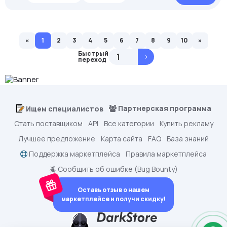
«
1
2
3
4
5
6
7
8
9
10
»
Быстрый
>
переход
Партнерская программа
Ищем специалистов
Стать поставщиком
API
Все категории
Купить рекламу
Лучшее предложение
Карта сайта
FAQ
База знаний
Поддержка маркетплейса
Правила маркетплейса
🪲 Сообщить об ошибке (Bug Bounty)
Оставь отзыв о нашем
маркетплейсе и получи скидку!