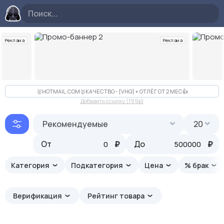
Реклама
Реклама
Слайд 2 из 10
🥇HOTMAIL.COM🥇КАЧЕСТВО - [VHQ] + ОТЛЁГ ОТ 2 МЕС👍
Добавить ссылку (199p)
Рекомендуемые
20
От
₽
До
₽
Категория
Подкатегория
Цена
% брак
Верификация
Рейтинг товара