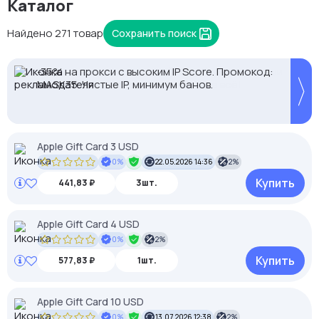
Каталог
Найдено 271 товар
Сохранить поиск
Proxys.io - лучшие прокси 💚 Подберём под ваши
-35% на прокси с высоким IP Score. Промокод:
задачи 🚀 Промокод Store - 20% на всё!
MASK35. Чистые IP, минимум банов.
Apple Gift Card 3 USD
0%
22.05.2026 14:36
2%
Купить
441,83 ₽
3шт.
Apple Gift Card 4 USD
0%
2%
Купить
577,83 ₽
1шт.
Apple Gift Card 10 USD
0%
13.07.2026 12:38
2%