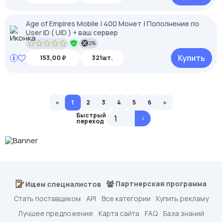
Age of Empires Mobile | 400 Монет | Пополнение по
User ID ( UID ) + ваш сервер
2%
Купить
153,00 ₽
321шт.
«
1
2
3
4
5
6
»
Быстрый
>
переход
Партнерская программа
Ищем специалистов
Стать поставщиком
API
Все категории
Купить рекламу
Лучшее предложение
Карта сайта
FAQ
База знаний