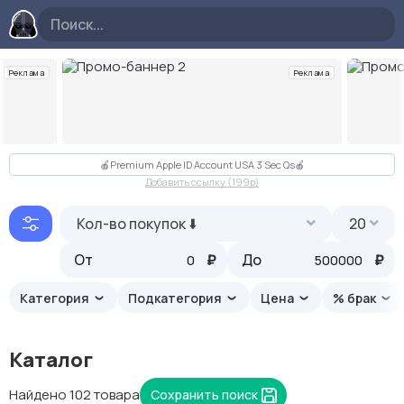
Реклама
Реклама
Слайд 2 из 10
🍎Premium Apple ID Account USA 3 Sec Qs🍎
Добавить ссылку (199p)
Кол-во покупок ⬇️
20
От
₽
До
₽
Категория
Подкатегория
Цена
% брак
Каталог
Найдено 102 товара
Сохранить поиск