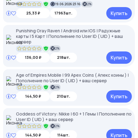
19.06.2026 23:16
2%
Купить
25,33 ₽
17963шт.
Punishing Gray Raven | Android или IOS | Радужные
карты | 5 Карт | Пополнение по User ID ( UID ) + ваш
сервер
2%
Купить
136,00 ₽
218шт.
Age of Empires Mobile | 99 Apex Coins ( Апекс коины ) |
Пополнение по User ID ( UID ) + ваш сервер
2%
Купить
144,50 ₽
210шт.
Goddess of Victory: Nikke | 60 + 1 Гемы | Пополнение по
User ID ( UID ) + ваш сервер
2%
Купить
144,50 ₽
114шт.