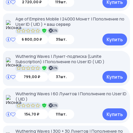
Купить
2 720,00 ₽
119шт.
Age of Empires Mobile | 24000 Монет | Пополнение по
User ID ( UID ) + ваш сервер
2%
Купить
6 800,00 ₽
35шт.
Wuthering Waves | Лунит-подписка (Lunite
Subscription) | Пополнение по User ID ( UID )
2%
Купить
799,00 ₽
37шт.
Wuthering Waves | 60 Лунитов | Пополнение по User ID
( UID )
2%
Купить
154,70 ₽
111шт.
Wuthering Waves | 300 + 30 Лунитов | Пополнение по