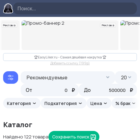
Реклама
Реклама
Слайд 2 из 10
🏆EasyLiker.ru - Самая дешёвая накрутка 🏆
Добавить ссылку (199p)
Рекомендуемые
20
От
₽
До
₽
Категория
Подкатегория
Цена
% брак
Каталог
Найдено 122 товара
Сохранить поиск