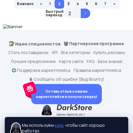
В начало
«
1
2
3
4
5
6
7
»
Быстрый
>
переход
Партнерская программа
Ищем специалистов
Стать поставщиком
API
Все категории
Купить рекламу
Лучшее предложение
Карта сайта
FAQ
База знаний
Поддержка маркетплейса
Правила маркетплейса
🪲 Сообщить об ошибке (Bug Bounty)
Оставь отзыв о нашем
маркетплейсе и получи скидку!
dark.shopping - Маркетплейс аккаунтов
2015-2026 © dark.shopping
Мы используем
куки
, чтобы сайт хорошо
Актуальные адреса:
darkstore.contact
работал.