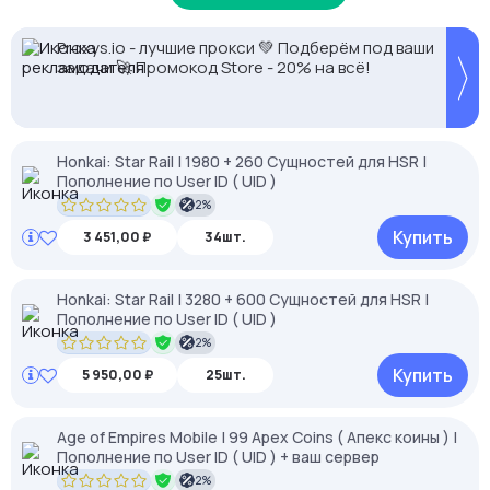
Кешбек до 10% на прокси с NodeMaven.
2328.io — прием крипто платежей
Proxys.io - лучшие прокси 💚 Подберём под ваши
Используй DRK35 для скидки 35%
задачи 🚀 Промокод Store - 20% на всё!
Honkai: Star Rail | 1980 + 260 Сущностей для HSR |
Пополнение по User ID ( UID )
2%
Купить
3 451,00 ₽
34шт.
Honkai: Star Rail | 3280 + 600 Сущностей для HSR |
Пополнение по User ID ( UID )
2%
Купить
5 950,00 ₽
25шт.
Age of Empires Mobile | 99 Apex Coins ( Апекс коины ) |
Пополнение по User ID ( UID ) + ваш сервер
2%