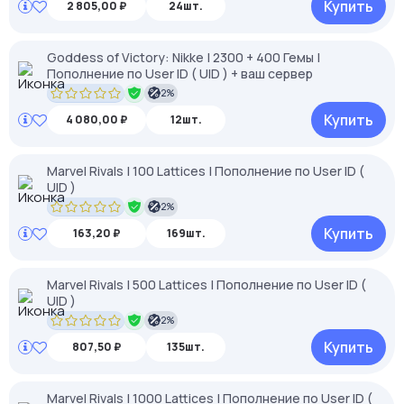
Купить
2 805,00 ₽
24шт.
Goddess of Victory: Nikke | 2300 + 400 Гемы |
Пополнение по User ID ( UID ) + ваш сервер
2%
Купить
4 080,00 ₽
12шт.
Marvel Rivals | 100 Lattices | Пополнение по User ID (
UID )
2%
Купить
163,20 ₽
169шт.
Marvel Rivals | 500 Lattices | Пополнение по User ID (
UID )
2%
Купить
807,50 ₽
135шт.
Marvel Rivals | 1000 Lattices | Пополнение по User ID (