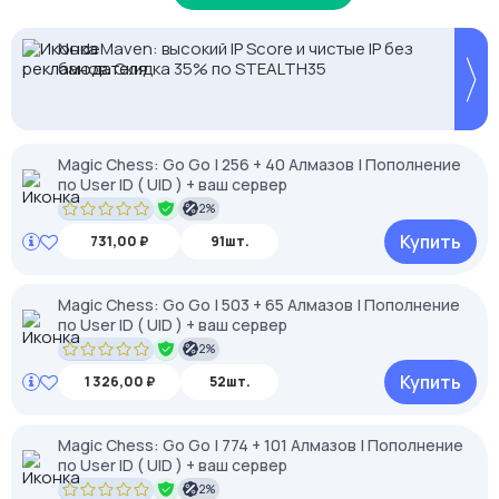
Proxys.io - лучшие прокси 💚 Подберём под ваши
2328.io — прием крипто платежей
NodeMaven: высокий IP Score и чистые IP без
задачи 🚀 Промокод Store - 20% на всё!
банов. Скидка 35% по STEALTH35
Magic Chess: Go Go | 256 + 40 Алмазов | Пополнение
по User ID ( UID ) + ваш сервер
2%
Купить
731,00 ₽
91шт.
Magic Chess: Go Go | 503 + 65 Алмазов | Пополнение
по User ID ( UID ) + ваш сервер
2%
Купить
1 326,00 ₽
52шт.
Magic Chess: Go Go | 774 + 101 Алмазов | Пополнение
по User ID ( UID ) + ваш сервер
2%