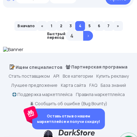
В начало
«
1
2
3
4
5
6
7
»
Быстрый
>
переход
Партнерская программа
Ищем специалистов
Стать поставщиком
API
Все категории
Купить рекламу
Лучшее предложение
Карта сайта
FAQ
База знаний
Поддержка маркетплейса
Правила маркетплейса
🪲 Сообщить об ошибке (Bug Bounty)
Оставь отзыв о нашем
маркетплейсе и получи скидку!