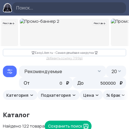
Реклама
Реклама
Слайд 2 из 10
🏆EasyLiker.ru - Самая дешёвая накрутка 🏆
Добавить ссылку (199p)
Рекомендуемые
20
От
₽
До
₽
Категория
Подкатегория
Цена
% брак
Каталог
Найдено 122 товара
Сохранить поиск