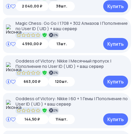
Купить
2 040,00 ₽
38шт.
Magic Chess: Go Go | 1708 + 302 Алмазов | Пополнение
по User ID ( UID ) + ваш сервер
2%
Купить
4 590,00 ₽
13шт.
Goddess of Victory: Nikke | Месячный пропуск |
Пополнение по User ID ( UID ) + ваш сервер
2%
Купить
663,00 ₽
120шт.
Goddess of Victory: Nikke | 60 + 1 Гемы | Пополнение по
User ID ( UID ) + ваш сервер
2%
Купить
144,50 ₽
114шт.