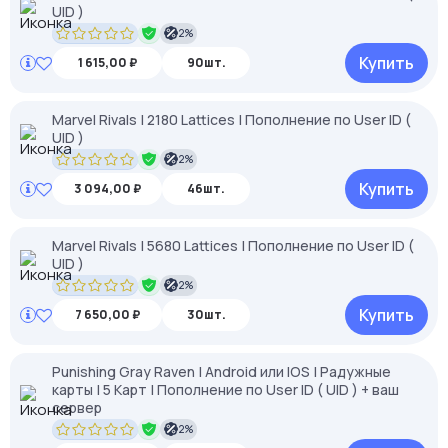
UID )
2%
Купить
1 615,00 ₽
90шт.
Marvel Rivals | 2180 Lattices | Пополнение по User ID (
UID )
2%
Купить
3 094,00 ₽
46шт.
Marvel Rivals | 5680 Lattices | Пополнение по User ID (
UID )
2%
Купить
7 650,00 ₽
30шт.
Punishing Gray Raven | Android или IOS | Радужные
карты | 5 Карт | Пополнение по User ID ( UID ) + ваш
сервер
2%