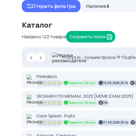
Открыть фильтры
Наличие⬇️
Каталог
Найдено 122 товара
Сохранить поиск
‹
›
Кешбек до 10% на прокси с NodeMa
Proxys.io - лучшие прокси 💚 Подб
2328.io — прием крипто платежей
Peekaboo
Гарантия: 30 мин.
19.06.2026 23:16
ЭКЗАМЕН ПО МЕМАМ: 2025 [MEME EXAM 2025]
Гарантия: 30 мин.
2%
Color Splash: Fruits
Гарантия: 30 мин.
07.05.2026 23:44
Sokocat: Castaway