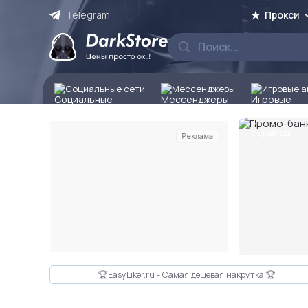
Telegram
Прокси
Социальные сети
Мессенджеры
Игровые а
Реклама
Слайд 2 из 10
🏆EasyLiker.ru - Самая дешёвая накрутка 🏆