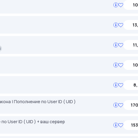
10
13
11
%
10
8,
акона | Пополнение по User ID ( UID )
170
по User ID ( UID ) + ваш сервер
153