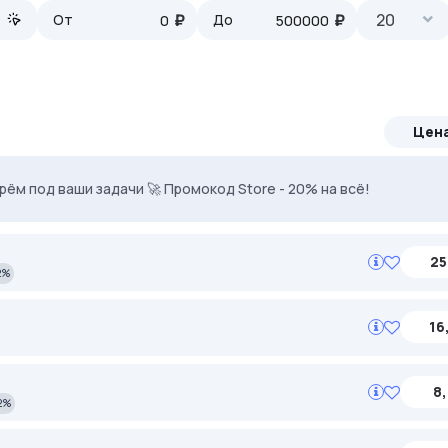
₽
₽
20
От
До
Цен
ven. Используй DRK35 для скидки 35%
ерём под ваши задачи 🚀 Промокод Store - 20% на всё!
25
2%
16
8,
2%