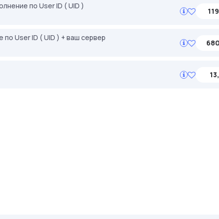
лнение по User ID ( UID )
119
 по User ID ( UID ) + ваш сервер
680
13