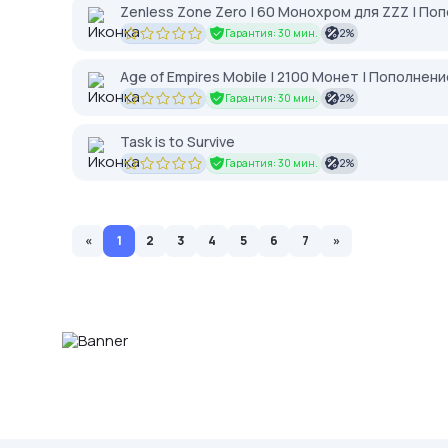
Zenless Zone Zero | 60 Монохром для ZZZ | Попо
Гарантия: 30 мин.
2%
Age of Empires Mobile | 2100 Монет | Пополнение
Гарантия: 30 мин.
2%
Task is to Survive
Гарантия: 30 мин.
2%
«
1
2
3
4
5
6
7
»