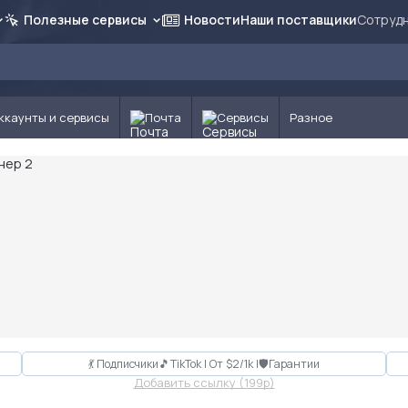
Полезные сервисы
Новости
Наши поставщики
Сотрудн
ккаунты и сервисы
Почта
Сервисы
Разное
💃 Подписчики🎵TikTok | От $2/1k |🛡Гарантии
Добавить ссылку (199p)