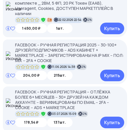
комплекте _ 2BM, 5 ФП, 20 РК Токен (EAAB),
Useragent, Cookies, ДОСТУПЕН МАРКЕТПЛЕЙС В
наличии
22.02.2026 22:54
2%
Купить
1 450,00 ₽
1шт.
FACEBOOK -- РУЧНАЯ РЕГИСТРАЦИЯ 2025 -- 30-100+
ДРУЗЕЙ/ПОДПИСЧИКОВ -- ADS КАБИНЕТ +
MARKETPLACE -- ЗАРЕГИСТРИРОВАНЫ НА IP MIX -- ПОЛ:
MIX -- 2FA + COOKIE
11.06.2026 14:38
2%
Купить
204,00 ₽
215шт.
FACEBOOK -- РУЧНАЯ РЕГИСТРАЦИЯ -- ОТЛЁЖКА
БОЛЕЕ 6+ МЕСЯЦЕВ -- 30+ ДРУЗЕЙ НА КАЖДОМ
АККАУНТЕ -- ВЕРИФИЦРОВАНЫ ПО EMAIL -- 2FA --
COOKIE -- ADS + MARKETPLACE
03.07.2026 15:09
2%
Купить
178,54 ₽
137шт.