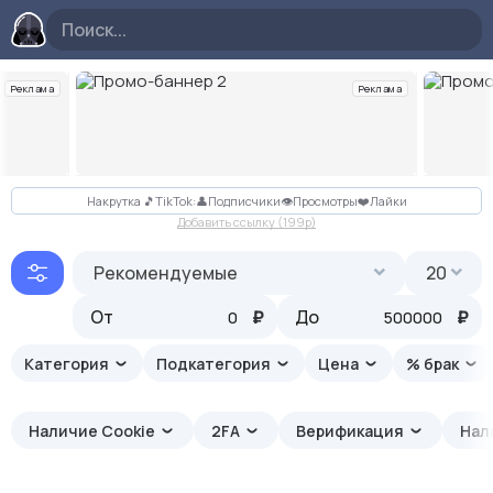
Реклама
Реклама
Слайд 2 из 10
Накрутка 🎵TikTok:👤Подписчики👁Просмотры❤️Лайки
Добавить ссылку (199p)
Рекомендуемые
20
От
₽
До
₽
Категория
Подкатегория
Цена
% брак
Наличие Cookie
2FA
Верификация
Нал