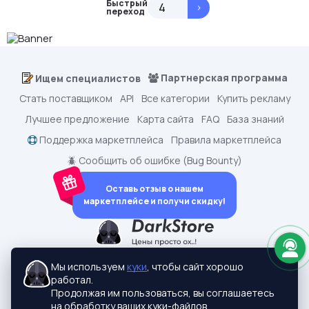
Быстрый
>
переход
Партнерская программа
Ищем специалистов
Стать поставщиком
API
Все категории
Купить рекламу
Лучшее предложение
Карта сайта
FAQ
База знаний
Поддержка маркетплейса
Правила маркетплейса
🪲 Сообщить об ошибке (Bug Bounty)
Оставь отзыв о нашем
маркетплейсе и получи скидку!
dark.shopping - Маркетплейс аккаунтов
2015-2026 © dark.shopping
Мы используем
куки
, чтобы сайт хорошо
Актуальные адреса:
darkstore.contact
работал.
Политики конфиденциальности
Продолжая им пользоваться, вы соглашаетесь
на обработку ваших куки-файлов.