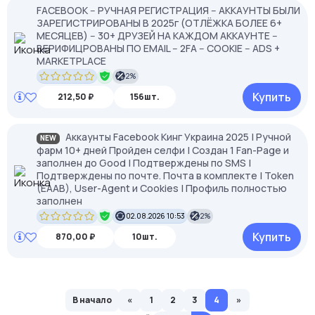
FACEBOOK -- РУЧНАЯ РЕГИСТРАЦИЯ -- АККАУНТЫ БЫЛИ
ЗАРЕГИСТРИРОВАНЫ В 2025г (ОТЛЁЖКА БОЛЕЕ 6+
МЕСЯЦЕВ) -- 30+ ДРУЗЕЙ НА КАЖДОМ АККАУНТЕ --
ВЕРИФИЦРОВАНЫ ПО EMAIL -- 2FA -- COOKIE -- ADS +
MARKETPLACE
2%
Купить
212,50 ₽
156шт.
Аккаунты Facebook Кинг Украина 2025 | Ручной
NEW
фарм 10+ дней Пройден селфи | Создан 1 Fan-Page и
заполнен до Good | Подтверждены по SMS |
Подтверждены по почте. Почта в комплекте | Token
(EAAB), User-Agent и Cookies | Профиль полностью
заполнен
02.08.2026 10:53
2%
Купить
870,00 ₽
10шт.
В начало
«
1
2
3
4
»