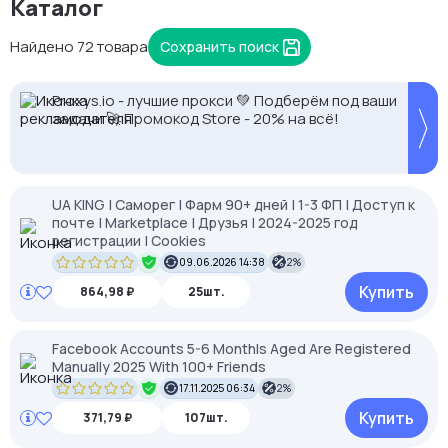
Каталог
Найдено 72 товара
Сохранить поиск
Proxys.io - лучшие прокси 💚 Подберём под ваши
Кешбек до 10% на прокси с NodeMaven.
задачи 🚀 Промокод Store - 20% на всё!
Используй DRK35 для скидки 35%
UA KING | Саморег | Фарм 90+ дней | 1-3 ФП | Доступ к
почте | Marketplace | Друзья | 2024-2025 год
регистрации | Cookies
09.06.2026 14:38
2%
Купить
864,98 ₽
25шт.
Facebook Accounts 5-6 Monthls Aged Are Registered
Manually 2025 With 100+ Friends
17.11.2025 06:34
2%
Купить
371,79 ₽
107шт.