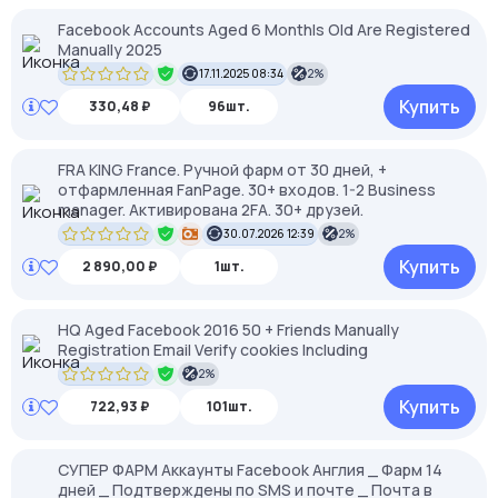
Facebook Accounts Aged 6 Monthls Old Are Registered
Manually 2025
17.11.2025 08:34
2%
Купить
330,48 ₽
96шт.
FRA KING France. Ручной фарм от 30 дней, +
отфармленная FanPage. 30+ входов. 1-2 Business
manager. Активирована 2FA. 30+ друзей.
30.07.2026 12:39
2%
Купить
2 890,00 ₽
1шт.
HQ Aged Facebook 2016 50 + Friends Manually
Registration Email Verify cookies Including
2%
Купить
722,93 ₽
101шт.
СУПЕР ФАРМ Аккаунты Facebook Англия _ Фарм 14
дней _ Подтверждены по SMS и почте _ Почта в