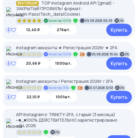
TOP Instagram Android API (gmail) -
BESTSELLER
ЗАКРЫТЫЙ ПРОФИЛЬ! формат:
Login:Pass|Tech_data|Cookie|.
Качество 100%
09.08.2026 06:03
2%
Купить
12,40 ₽
276шт.
Instagram аккаунты ★ Регистрация 2026г ★ 2FA
Качество 100%
05.08.2026 15:04
2%
Купить
20,66 ₽
1000шт.
Instagram аккаунты / Регистрация 2026г / 2FA
Качество 75%
21.07.2026 12:53
2%
Купить
22,10 ₽
1001шт.
API Instagram✮ TRINITY-2FA, старый (3 месяца)
⌐■_■100% ДЕЙСТВИТЕЛЬНО зарегистрировано
~04.2026
2%