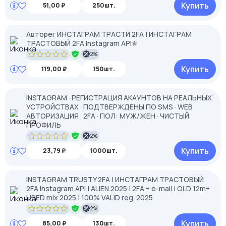
Купить
51,00 ₽
250шт.
Авторег ИНСТАГРАМ ТРАСТИ 2FA | ИНСТАГРАМ
ТРАСТОВЫЙ 2FA Instagram API✮
2%
Купить
119,00 ₽
150шт.
INSTAGRAM · РЕГИСТРАЦИЯ АКАУНТОВ НА РЕАЛЬНЫХ
УСТРОЙСТВАХ · ПОДТВЕРЖДЕНЫ ПО SMS · WEB
АВТОРИЗАЦИЯ · 2FA · ПОЛ: МУЖ/ЖЕН · ЧИСТЫЙ
ПРОФИЛЬ
2%
Купить
23,79 ₽
1000шт.
INSTAGRAM TRUSTY 2FA | ИНСТАГРАМ ТРАСТОВЫЙ
2FA Instagram API | ALIEN 2025 | 2FA + e-mail | OLD 12m+
USED mix 2025 | 100% VALID reg. 2025
2%
Купить
85,00 ₽
130шт.