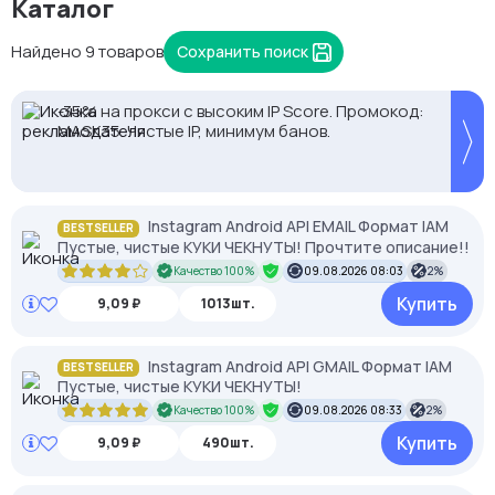
Каталог
Найдено 9 товаров
Сохранить поиск
2328.io — прием крипто платежей
Proxys.io - лучшие прокси 💚 Подберём под ваши
-35% на прокси с высоким IP Score. Промокод:
задачи 🚀 Промокод Store - 20% на всё!
MASK35. Чистые IP, минимум банов.
Instagram Android API EMAIL Формат IAM
BESTSELLER
Пустые, чистые КУКИ ЧЕКНУТЫ! Прочтите описание!!
Качество 100%
09.08.2026 08:03
2%
Купить
9,09 ₽
1013шт.
Instagram Android API GMAIL Формат IAM
BESTSELLER
Пустые, чистые КУКИ ЧЕКНУТЫ!
Качество 100%
09.08.2026 08:33
2%
Купить
9,09 ₽
490шт.