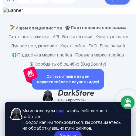
Партнерская программа
Ищем специалистов
Стать поставщиком
API
Все категории
Купить рекламу
Лучшее предложение
Карта сайта
FAQ
База знаний
Поддержка маркетплейса
Правила маркетплейса
🪲 Сообщить об ошибке (Bug Bounty)
Оставь отзыв о нашем
маркетплейсе и получи скидку!
dark.shopping - Маркетплейс аккаунтов
2015-2026 © dark.shopping
Мы используем
куки
, чтобы сайт хорошо
Актуальные адреса:
darkstore.contact
работал.
Политики конфиденциальности
Продолжая им пользоваться, вы соглашаетесь
на обработку ваших куки-файлов.
Хорошо