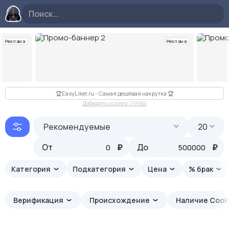
Реклама
Реклама
Слайд 2 из 10
🏆EasyLiker.ru - Самая дешёвая накрутка 🏆
Добавить ссылку (199p)
Рекомендуемые
20
От
₽
До
₽
Категория
Подкатегория
Цена
% брак
Верификация
Происхождение
Наличие Cook