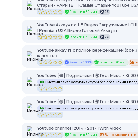
Старый - РАРИТЕТ | Самые Старые YouTube US
Гарантия: 30 мин.
2%
YouTube Аккаунт с 1-5 Видео Загруженных | США
| Premium USA Видео Готовый Аккаунт
Гарантия: 30 мин.
2%
Youtube аккаунт с полной верификацией (все 3
качество
Качество 100%
Гарантия: 30 мин.
Ви
YouTube: [🟠] Подписчики | 🌍 Гео: Микс • ♻️ 30 
Быстрый заказ услуги накрутки без обращения в под
YouTube: [🟢] Подписчики | 🌍 Гео: Микс • ♻️ 30 
Быстрый заказ услуги накрутки без обращения в под
Youtube channel I 2014 - 2017 I With Video
Гарантия: 30 мин.
Видеофиксация поку