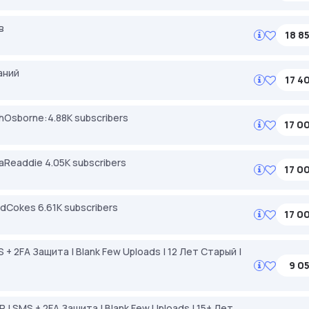
в
18 8
аний
17 4
hOsborne:4.88K subscribers
17 0
Readdie 4.05K subscribers
17 0
dCokes 6.61K subscribers
17 0
 + 2FA Защита | Blank Few Uploads | 12 Лет Старый |
9 05
| SMS + 2FA Защита | Blank Few Uploads | 15+ Лет