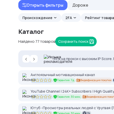
Открыть фильтры
Дороже
Происхождение
2FA
Рейтинг товар
Каталог
Найдено 77 товаров
Сохранить поиск
‹
›
Proxys.io - лучшие прокси 💚 Подб
-35% на прокси с высоким IP Score
2328.io — прием крипто платежей
Англоязычный мотивационный канал
Гарантия: 7 д.
Видеофиксация покупки
YouTube Channel | 24K+ Subscribers | High Quality
Гарантия: 30 мин.
Видеофиксация поку
Ютуб -Просмотры реальных людей с Уругвая (Г
Гарантия: 30 мин.
2%