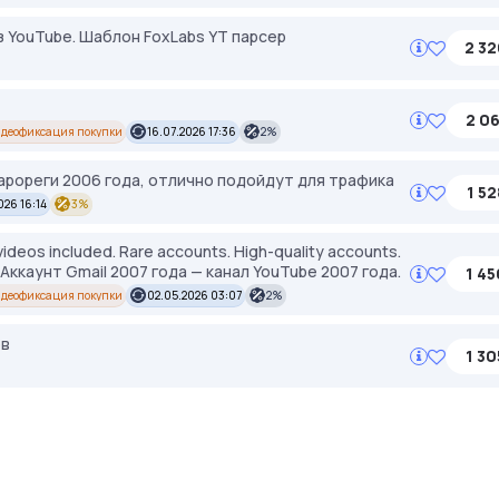
з YouTube. Шаблон FoxLabs YT парсер
2 32
2 06
деофиксация покупки
16.07.2026 17:36
2%
рореги 2006 года, отлично подойдут для трафика
1 52
026 16:14
3%
ideos included. Rare accounts. High-quality accounts.
n! Аккаунт Gmail 2007 года — канал YouTube 2007 года.
1 45
деофиксация покупки
02.05.2026 03:07
2%
ов
1 30