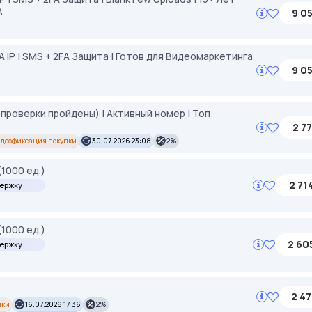
A
9 05
 IP | SMS + 2FA Защита | Готов для Видеомаркетинга
9 05
 проверки пройдены) | Активный номер | Топ
2 77
деофиксация покупки
30.07.2026 23:08
2%
(1000 ед.)
2 71
держку
(1000 ед.)
2 60
держку
2 47
пки
16.07.2026 17:36
2%