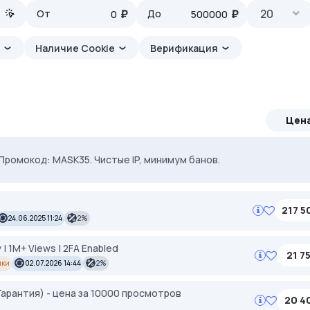
₽
₽
20
От
До
а
Наличие Cookie
Верификация
Цен
ерём под ваши задачи 🚀 Промокод Store - 20% на всё!
. Промокод: MASK35. Чистые IP, минимум банов.
217 5
24.06.2025 11:24
2%
 | 1M+ Views | 2FA Enabled
21 7
пки
02.07.2026 14:44
2%
арантия) - цена за 10000 просмотров
20 4