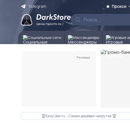
Telegram
Прокси
Социальные сети
Мессенджеры
Игровые а
Реклама
Слайд 2 из 10
🏆EasyLiker.ru - Самая дешёвая накрутка 🏆