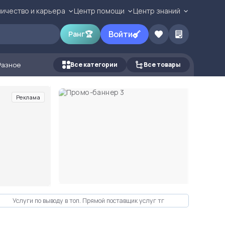
ичество и карьера
Центр помощи
Центр знаний
Войти
Ранг
🏆
Разное
Все категории
Все товары
Реклама
Услуги по выводу в топ. Прямой поставщик услуг тг