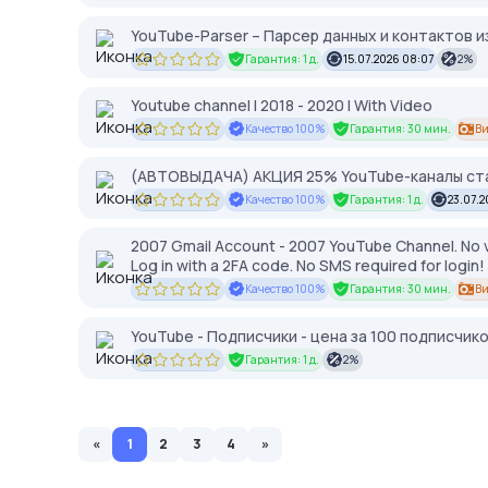
YouTube-Parser – Парсер данных и контактов и
Гарантия: 1 д.
15.07.2026 08:07
2%
Youtube channel I 2018 - 2020 I With Video
Качество 100%
Гарантия: 30 мин.
Ви
(АВТОВЫДАЧА) АКЦИЯ 25% YouTube-каналы ста
Качество 100%
Гарантия: 1 д.
23.07.2
2007 Gmail Account - 2007 YouTube Channel. No v
Log in with a 2FA code. No SMS required for logi
Качество 100%
Гарантия: 30 мин.
Ви
YouTube - Подписчики - цена за 100 подписчик
Гарантия: 1 д.
2%
«
1
2
3
4
»