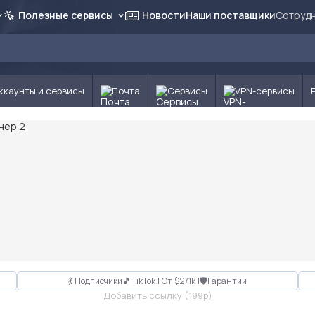
Полезные сервисы
Новости
Наши поставщики
Сотрудн
ккаунты и сервисы
Почта
Сервисы
VPN-сервисы
💃 Подписчики🎵TikTok | От $2/1k |🛡Гарантии
Добавить ссылку (199p)