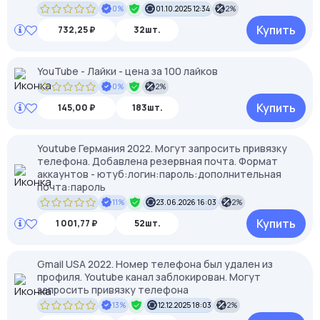
0%
01.10.2025 12:34
2%
Купить
732,25 ₽
32шт.
YouTube - Лайки - цена за 100 лайков
0%
2%
Купить
145,00 ₽
183шт.
Youtube Германия 2022. Могут запросить привязку
телефона. Добавлена резервная почта. Формат
аккаунтов - ютуб:логин:пароль:дополнительная
почта:пароль
11%
23.06.2026 16:03
2%
Купить
1 001,77 ₽
52шт.
Gmail USA 2022. Номер телефона был удален из
профиля. Youtube канал заблокирован. Могут
запросить привязку телефона
13%
12.12.2025 18:03
2%