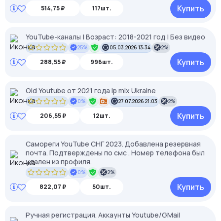
Купить
514,75 ₽
117шт.
YouTube-каналы | Возраст: 2018-2021 год | Без видео
25%
05.03.2026 13:34
2%
Купить
288,55 ₽
996шт.
Old Youtube от 2021 года Ip mix Ukraine
0%
27.07.2026 21:03
2%
Купить
206,55 ₽
12шт.
Самореги YouTube СНГ 2023. Добавлена резервная
почта. Подтверждены по смс . Номер телефона был
удален из профиля.
0%
2%
Купить
822,07 ₽
50шт.
Ручная регистрация. Аккаунты Youtube/GMail