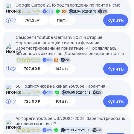
Google Europe 2016 подтверждены по почте и смс
33%
21.04.2026 21:15
2%
Купить
761,25 ₽
11шт.
Самореги Youtube Germany 2021 и старше.
Нормальные немецкие имена и фамилии.
Зарегистрированы на приватные IP. Проявлялась
активность аккаунтов. Добавлена резервная почта.
0%
2%
Купить
707,60 ₽
142шт.
50 Подписчиков на канал Youtube. Гарантия
13%
30.05.2025 10:19
2%
Купить
725,00 ₽
101шт.
Автореги Youtube USA 2023-2024. Зарегистрированы
на приватные usa IP
0%
02.09.2025 23:56
2%