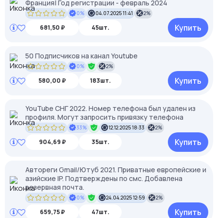
Франция| Год регистрации - февраль 2024
0%
04.07.2025 11:41
2%
Купить
681,50 ₽
45шт.
50 Подписчиков на канал Youtube
0%
2%
Купить
580,00 ₽
183шт.
YouTube СНГ 2022. Номер телефона был удален из
профиля. Могут запросить привязку телефона
33%
12.12.2025 18:33
2%
Купить
904,69 ₽
35шт.
Автореги Gmail/Ютуб 2021. Приватные европейские и
азийские IP. Подтверждены по смс. Добавлена
резервная почта.
0%
24.04.2025 12:59
2%
Купить
659,75 ₽
47шт.