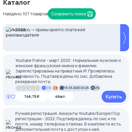
Каталог
Найдено 107 товаров
Сохранить поиск
2328.io — прием крипто платежей
Кешбек до 10% на прокси с NodeMaven.
Proxys.io - лучшие прокси 💚 Подберём под ваши
Используй DRK35 для скидки 35%
задачи 🚀 Промокод Store - 20% на всё!
Youtube France - март 2020 . Нормальные мужские и
женские французские имена и фамилии.
Зарегистрированы на приватные IP. Проявлялась
активность. Подтверждены по смс. Добавлена
резервная почта.
0%
19.03.2025 00:25
2%
Купить
746,75 ₽
46шт.
Ручная регистрация. Аккаунты Youtube/Europe| Год
регистрации - 2022. Подтверждались по смс и по
почте, номер телефона отвязан. В комплекте есть
дополнительная почта с доступом к ней.