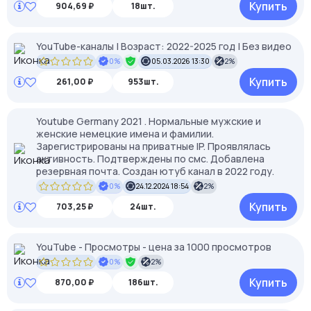
Купить
904,69 ₽
18шт.
YouTube-каналы | Возраст: 2022-2025 год | Без видео
0%
05.03.2026 13:30
2%
Купить
261,00 ₽
953шт.
Youtube Germany 2021 . Нормальные мужские и
женские немецкие имена и фамилии.
Зарегистрированы на приватные IP. Проявлялась
активность. Подтверждены по смс. Добавлена
резервная почта. Создан ютуб канал в 2022 году.
0%
24.12.2024 18:54
2%
Купить
703,25 ₽
24шт.
YouTube - Просмотры - цена за 1000 просмотров
0%
2%
Купить
870,00 ₽
186шт.