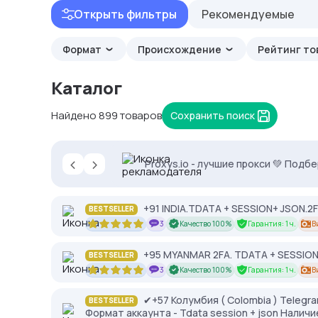
Открыть фильтры
Рекомендуемые
Формат
Происхождение
Рейтинг то
Каталог
Найдено 899 товаров
Сохранить поиск
‹
›
2328.io — прием крипто платежей
Proxys.io - лучшие прокси 💚 Подб
Кешбек до 10% на прокси с NodeMa
+91 INDIA.TDATA + SESSION+ JSON.2
BESTSELLER
3
Качество 100%
Гарантия: 1 ч.
В
+95 MYANMAR 2FA. TDATA + SESSION 
BESTSELLER
3
Качество 100%
Гарантия: 1 ч.
В
✔+57 Колумбия ( Colombia ) Telegr
BESTSELLER
Формат аккаунта - Tdata session + json Наличи