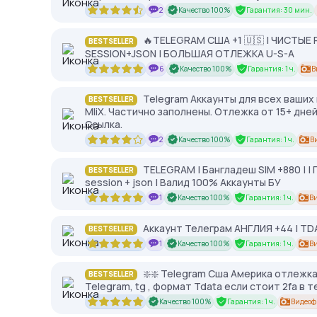
2
Качество 100%
Гарантия: 30 мин.
🔥TELEGRAM США +1 🇺🇸 | ЧИСТЫЕ 
BESTSELLER
SESSION+JSON | БОЛЬШАЯ ОТЛЕЖКА U-S-A
6
Качество 100%
Гарантия: 1 ч.
В
Telegram Аккаунты для всех ваших 
BESTSELLER
MIiX. Частично заполнены. Отлежка от 15+ дн
Ссылка.
2
Качество 100%
Гарантия: 1 ч.
В
TELEGRAM | Бангладеш SIM +880 | | П
BESTSELLER
session + json | Валид 100% Аккаунты БУ
1
Качество 100%
Гарантия: 1 ч.
В
Аккаунт Телеграм АНГЛИЯ +44 | TDA
BESTSELLER
1
Качество 100%
Гарантия: 1 ч.
В
❇️❇️ Telegram Сша Америка отлежка 
BESTSELLER
Telegram, tg , формат Tdata если стоит 2fa в 
Качество 100%
Гарантия: 1 ч.
Видеоф