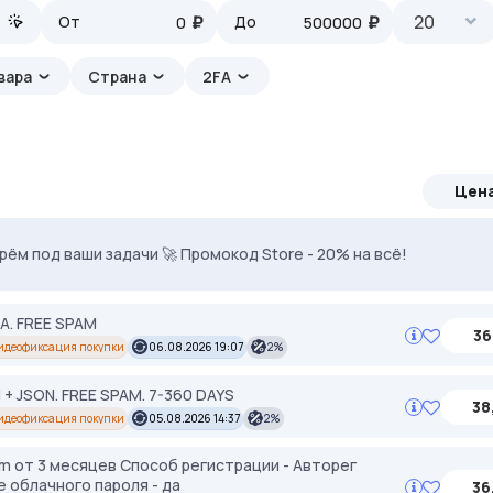
₽
₽
20
От
До
вара
Страна
2FA
Цен
ерём под ваши задачи 🚀 Промокод Store - 20% на всё!
ven. Используй DRK35 для скидки 35%
FA. FREE SPAM
36
идеофиксация покупки
06.08.2026 19:07
2%
+ JSON. FREE SPAM. 7-360 DAYS
38
идеофиксация покупки
05.08.2026 14:37
2%
am от 3 месяцев Способ регистрации - Авторег
е облачного пароля - да
36