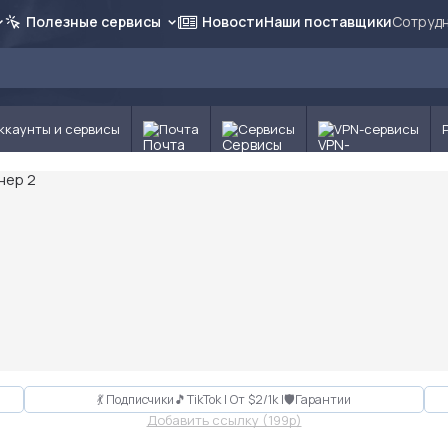
Полезные сервисы
Новости
Наши поставщики
Сотрудн
ккаунты и сервисы
Почта
Сервисы
VPN-сервисы
💃 Подписчики🎵TikTok | От $2/1k |🛡Гарантии
Добавить ссылку (199p)