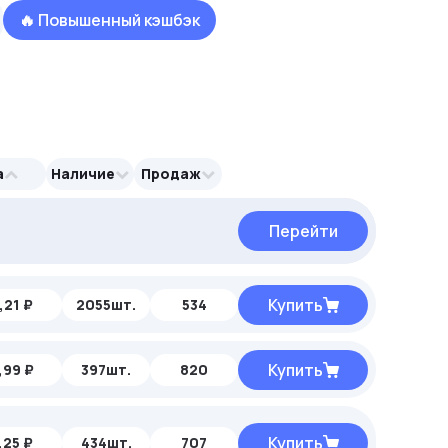
🔥 Повышенный кэшбэк
а
Наличие
Продаж
Перейти
Перейти
Перейти
Купить
,21 ₽
2055шт.
534
Купить
,99 ₽
397шт.
820
Купить
,25 ₽
434шт.
707