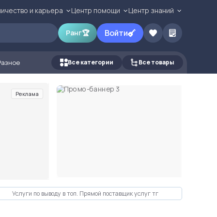
ичество и карьера
Центр помощи
Центр знаний
Войти
Ранг
🏆
Разное
Все категории
Все товары
Реклама
Услуги по выводу в топ. Прямой поставщик услуг тг