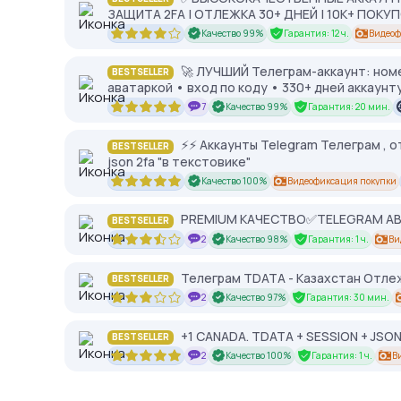
ЗАЩИТА 2FA | ОТЛЕЖКА 30+ ДНЕЙ | 10К+ ПОКУ
Качество 99%
Гарантия: 12 ч.
Видеоф
🚀 ЛУЧШИЙ Телеграм-аккаунт: номер
BESTSELLER
аватаркой • вход по коду • 330+ дней аккаунт
7
Качество 99%
Гарантия: 20 мин.
⚡⚡ Аккаунты Telegram Телеграм , от
BESTSELLER
json 2fa "в текстовике"
Качество 100%
Видеофиксация покупки
PREMIUM КАЧЕСТВО✅TELEGRAM АВТОР
BESTSELLER
2
Качество 98%
Гарантия: 1 ч.
Ви
Телеграм TDATA - Казахстан Отлеж
BESTSELLER
2
Качество 97%
Гарантия: 30 мин.
+1 CANADA. TDATA + SESSION + JSON.
BESTSELLER
2
Качество 100%
Гарантия: 1 ч.
В