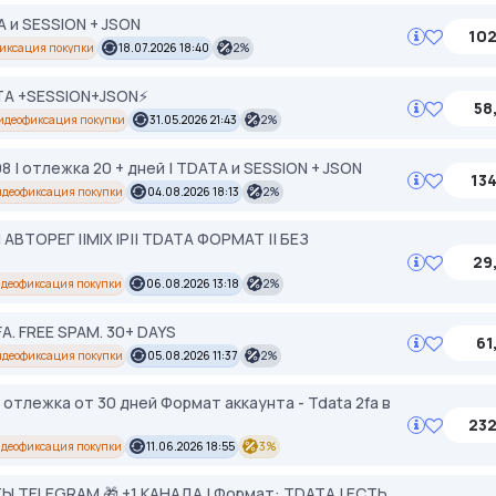
 и SESSION + JSON
102
иксация покупки
18.07.2026 18:40
2%
A +SESSION+JSON⚡️
58
идеофиксация покупки
31.05.2026 21:43
2%
| отлежка 20 + дней | TDATA и SESSION + JSON
134
идеофиксация покупки
04.08.2026 18:13
2%
ТОРЕГ ||MIX IP|| TDATA ФОРМАТ || БЕЗ
29
деофиксация покупки
06.08.2026 13:18
2%
FA. FREE SPAM. 30+ DAYS
61
идеофиксация покупки
05.08.2026 11:37
2%
тлежка от 30 дней Формат аккаунта - Tdata 2fa в
232
деофиксация покупки
11.06.2026 18:55
3%
ELEGRAM 🎁 +1 КАНАДА | Формат: TDATA | ЕСТЬ