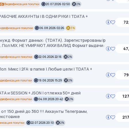
Видеофиксация покупки
20.07.2026 02:50
2%
РАБОЧИЕ АККАУНТЫ | В ОДНИ РУКИ | TDATA +
72
идеофиксация покупки
06.08.2026 02:26
3%
нужд. Формат данных: (TDATA). Зарегистрированы Ip
ей. Пол MIX. НЕ УМИРАЮТ.АККИ ВАЛИД Формат выдачи:
47
идеофиксация покупки
22.06.2026 22:16
2%
ол: Микс | 2FA: в папке | Любые цели | TDATA +
79
идеофиксация покупки
19.06.2026 15:29
2%
TA и SESSION + JSON | отлежка 50+ дней
127
идеофиксация покупки
04.08.2026 20:42
2%
от 150 дней до 360 !!! Аккаунты Телеграмм,
текстовике
217
иксация покупки
22.07.2026 20:10
2%