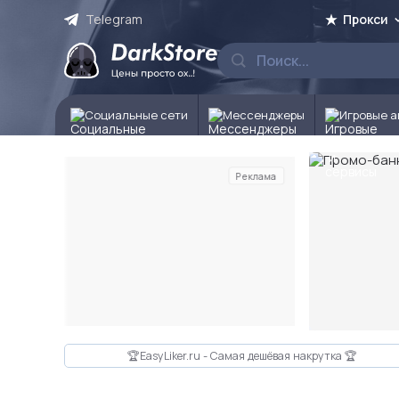
Telegram
Прокси
Социальные сети
Мессенджеры
Игровые а
Реклама
Слайд 2 из 10
🏆EasyLiker.ru - Самая дешёвая накрутка 🏆