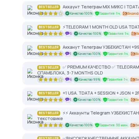
Аккаунт Телеграм MIX МИКС | TDATA
BESTSELLER
Качество 100%
Гарантия: 1 ч.
Видеоф
⚡️TELEGRAM 1 MONTH OLD USA TDAT
BESTSELLER
5
Качество 100%
Гарантия: 1 ч.
В
Акканут Телеграм УЗБЕКИСТАН +998 
BESTSELLER
1
Качество 100%
Гарантия: 1 ч.
В
✅ PREMIUM КАЧЕСТВО ✅ TELEGRAM АВ
BESTSELLER
СПАМБЛОКА, 3-7 MONTHS OLD
6
Качество 99%
Гарантия: 1 ч.
Ви
+1 USA. TDATA + SESSION + JSON + 2
BESTSELLER
1
Качество 100%
Гарантия: 1 ч.
В
⚡⚡ Аккаунты Telegram УЗБЕКИСТАН о
BESTSELLER
текстовике
Качество 100%
Гарантия: 30 мин.
Ви
✅ВЫСОКОКАЧЕСТВЕННЫЕ АККАУНТЫ T
BESTSELLER