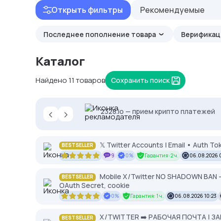
Открыть фильтры
Рекомендуемые
Последнее пополнение товара
Верифика
Каталог
Найдено 11 товаров
Сохранить поиск
‹
›
Proxys.io - лучшие прокси 💚 Подб
2328.io — прием крипто платежей
NodeMaven: высокий IP Score и чис
𝕏 Twitter Accounts | Email • Auth To
BESTSELLER
9
0%
Гарантия: 2 ч.
06.08.2026 
Mobile X/Twitter NO SHADOWN BAN –
BESTSELLER
OAuth Secret, cookie
0%
Гарантия: 1 ч.
06.08.2026 10:23
X/TWITTER ➡️ РАБОЧАЯ ПОЧТА | З
BESTSELLER