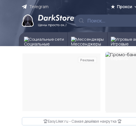
Telegram
Прокси
Социальные сети
Мессенджеры
Игровые а
Реклама
Слайд 2 из 10
🏆EasyLiker.ru - Самая дешёвая накрутка 🏆