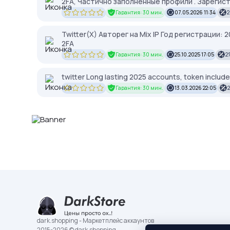
2FA, Частично заполненные профили . Зарегистр
Гарантия: 30 мин.
07.05.2026 11:34
Twitter(X) Авторег на Mix IP Год регистрации:
2FA
Гарантия: 30 мин.
25.10.2025 17:05
2
twitter Long lasting 2025 accounts, token includ
Гарантия: 30 мин.
13.03.2026 22:05
dark.shopping - Маркетплейс аккаунтов
2015-2026 © dark.shopping