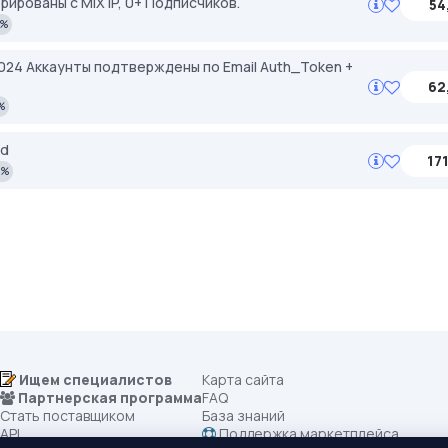
ированы с MIX IP, 0+ Подписчиков.
54
2%
 2024 Аккаунты подтверждены по Email Auth_Token +
62
%
ed
171
2%
Ищем специалистов
Карта сайта
Партнерская программа
FAQ
Стать поставщиком
База знаний
API
Поддержка маркетплейса