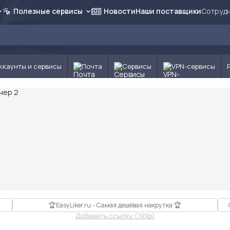
Полезные сервисы
Новости
Наши поставщики
Сотрудн
ккаунты и сервисы
Почта
Сервисы
VPN-сервисы
🏆EasyLiker.ru - Самая дешёвая накрутка 🏆
Добавить ссылку (199p)