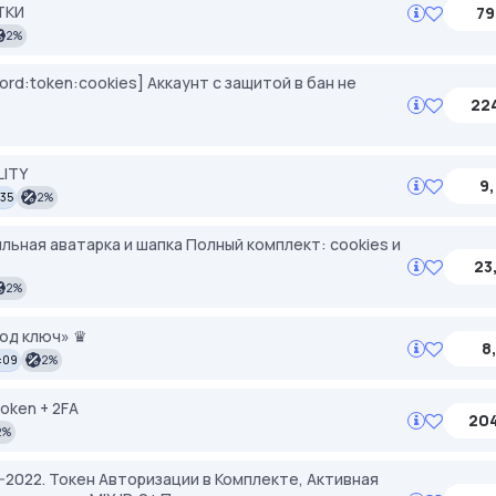
ТКИ
79
2%
rd:token:cookies] Аккаунт с защитой в бан не
224
LITY
9,
:35
2%
ильная аватарка и шапка Полный комплект: cookies и
23
2%
под ключ» ♛
8
:09
2%
token + 2FA
204
2%
-2022. Токен Авторизации в Комплекте, Активная