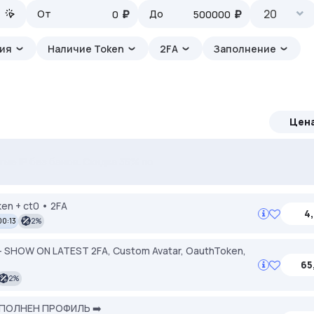
₽
₽
20
От
До
ция
Наличие Token
2FA
Заполнение
Цен
ерём под ваши задачи 🚀 Промокод Store - 20% на всё!
тые IP без банов. Скидка 35% по STEALTH35
ken + ct0 • 2FA
4,
00:13
2%
 SHOW ON LATEST 2FA, Custom Avatar, OauthToken,
65
2%
АПОЛНЕН ПРОФИЛЬ ➡️