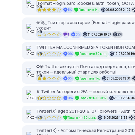
[Format=login:parol:cookies:auth_token] ОСТА
1%
Гарантия: 1 ч.
01.08.2026 21:07
💎🚀_Твиттер с аватаром [Format=login:passwo
уходит
1
0%
31.07.2026 19:27
2%
TWITTER MAIL CONFIRMED 2FA TOKEN HIGH QUA
0%
Гарантия: 30 мин.
19.07.2026 19
⛔️💎 Twitter аккаунты Почта подтверждена, ст
токен — идеальный старт для работы!
0%
Гарантия: 1 ч.
31.07.2026 19:31
♛ Twitter Автореги с 2FA — полный комплект «
0%
Гарантия: 45 мин.
28.07.2026 04
Twitter(X) aged 2011-2019, 0+ Followers + Auth_
Гарантия: 30 мин.
19.05.2026 16:35
Twitter(X) - Автоматическая Регистрация 2010