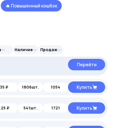
🔥 Повышенный кэшбэк
а
Наличие
Продаж
Перейти
Перейти
Перейти
Купить
35 ₽
1806шт.
1054
Купить
,25 ₽
541шт.
1721