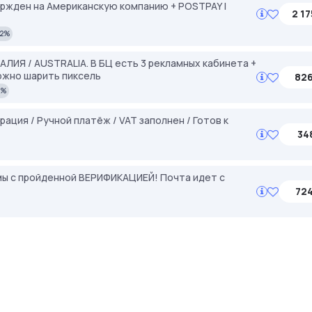
ержден на Американскую компанию + POSTPAY |
2 17
2%
АЛИЯ / AUSTRALIA. В БЦ есть 3 рекламных кабинета +
Можно шарить пиксель
826
2%
ация / Ручной платёж / VAT заполнен / Готов к
348
амы с пройденной ВЕРИФИКАЦИЕЙ! Почта идет с
724