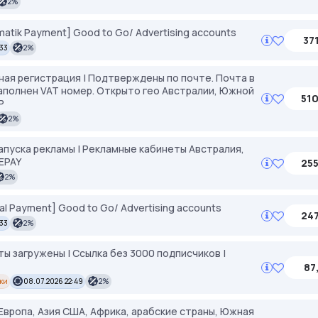
2%
atik Payment] Good to Go/ Advertising accounts
371
:33
2%
чная регистрация | Подтверждены по почте. Почта в
аполнен VAT номер. Открыто гео Австралии, Южной
510
P
2%
 запуска рекламы | Рекламные кабинеты Австралия,
REPAY
255
2%
l Payment] Good to Go/ Advertising accounts
247
:33
2%
ы загружены | Ссылка без 3000 подписчиков |
87
ки
08.07.2026 22:49
2%
 Европа, Азия США, Африка, арабские страны, Южная