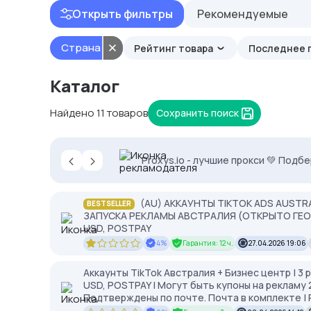
Открыть фильтры
Рекомендуемые
Страна
Рейтинг товара
Последнее 
Каталог
Найдено 11 товаров
Сохранить поиск
‹
›
-35% на прокси с высоким IP Score
Proxys.io - лучшие прокси 💚 Подб
2328.io — прием крипто платежей
(AU) АККАУНТЫ TIKTOK ADS AUSTRA
BESTSELLER
ЗАПУСКА РЕКЛАМЫ АВСТРАЛИЯ (ОТКРЫТО ГЕО 
USD, POSTPAY
4%
Гарантия: 12 ч.
27.04.2026 19:06
Аккаунты TikTok Австралия + Бизнес центр | 3 
USD, POSTPAY | Могут быть купоны на рекламу 2
Подтверждены по почте. Почта в комплекте | Р