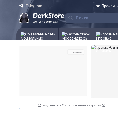
Telegram
Прокси
Социальные сети
Мессенджеры
Игровые а
Реклама
Слайд 2 из 10
🏆EasyLiker.ru - Самая дешёвая накрутка 🏆