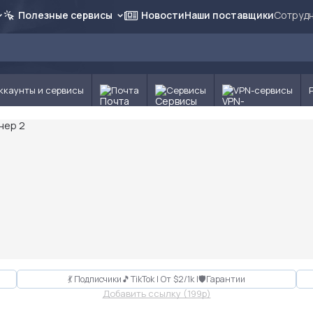
Полезные сервисы
Новости
Наши поставщики
Сотрудн
ккаунты и сервисы
Почта
Сервисы
VPN-сервисы
💃 Подписчики🎵TikTok | От $2/1k |🛡Гарантии
Добавить ссылку (199p)