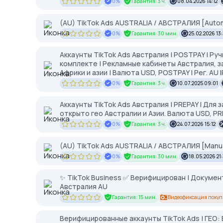
0%
Гарантия: 3 ч.
08.04.2026 14:12
(AU) TikTok Ads AUSTRALIA / АВСТРАЛИЯ [Autom
0%
Гарантия: 30 мин.
25.02.2026 13
Аккаунты TikTok Ads Австралия | POSTPAY | Ру
комплекте | Рекламные кабинеты Австралия, з
Африки и азии | Валюта USD, POSTPAY | Рег. AU I
0%
Гарантия: 3 ч.
10.07.2025 09:01
Аккаунты TikTok Ads Австралия | PREPAY | Для
открыто гео Австралии и Азии. Валюта USD, P
0%
Гарантия: 3 ч.
24.07.2026 15:12
(AU) TikTok Ads AUSTRALIA / АВСТРАЛИЯ [Manua
0%
Гарантия: 30 мин.
18.05.2026 21
✨ TikTok Business ✅ Верифицирован | Документ
Австралия AU
Гарантия: 15 мин.
Видеофиксация покуп
Верифицированные аккаунты TikTok Ads | ГЕО: