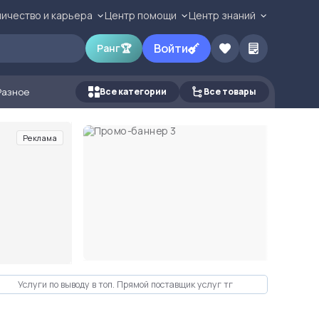
ичество и карьера
Центр помощи
Центр знаний
Войти
Ранг
🏆
Разное
Все категории
Все товары
Реклама
Услуги по выводу в топ. Прямой поставщик услуг тг