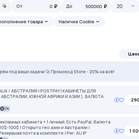
₽
₽
20
От
До
пополнение товара
Наличие Cookie
Цен
. Промокод: MASK35. Чистые IP, минимум банов.
ерём под ваши задачи 🚀 Промокод Store - 20% на всё!
LIA / АВСТРАЛИЯ | POSTPAY | КАБИНЕТЫ ДЛЯ
АВСТРАЛИИ, ЮЖНОЙ АФРИКИ И АЗИИ ), ВАЛЮТА
290
2%
рекламных кабинета + 1 личный. Есть PayPal, Валюта
0$-100$ | Открыто гео азии и Австралии |
1 02
езервная почта в комплекте | Рег. AU IP