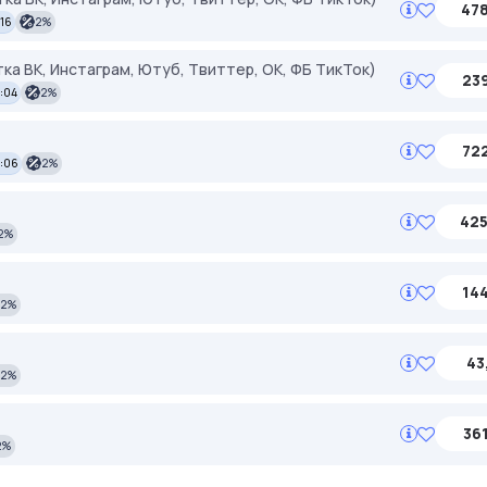
478
:16
2%
тка ВК, Инстаграм, Ютуб, Твиттер, ОК, ФБ ТикТок)
239
:04
2%
722
4:06
2%
425
2%
144
2%
43
2%
361
2%