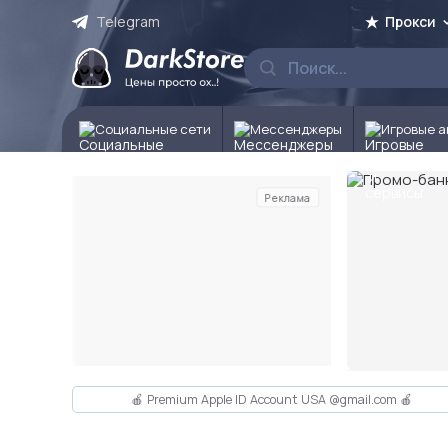
Telegram
Прокси
Социальные сети
Мессенджеры
Игровые а
Реклама
Слайд 2 из 10
🍎 Premium Apple ID Account USA @gmail.com 🍎