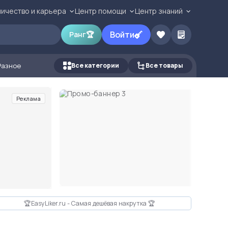
ичество и карьера
Центр помощи
Центр знаний
Войти
Ранг
🏆
Разное
Все категории
Все товары
Реклама
🏆EasyLiker.ru - Самая дешёвая накрутка 🏆