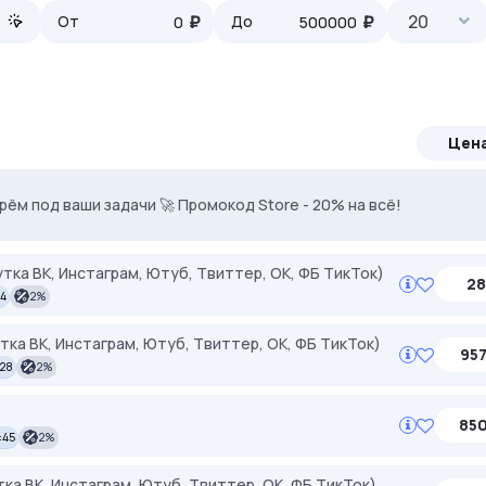
₽
₽
20
От
До
Цен
тые IP без банов. Скидка 35% по STEALTH35
ерём под ваши задачи 🚀 Промокод Store - 20% на всё!
рутка ВК, Инстаграм, Ютуб, Твиттер, ОК, ФБ ТикТок)
28
14
2%
утка ВК, Инстаграм, Ютуб, Твиттер, ОК, ФБ ТикТок)
957
:28
2%
850
:45
2%
тка ВК, Инстаграм, Ютуб, Твиттер, ОК, ФБ ТикТок)