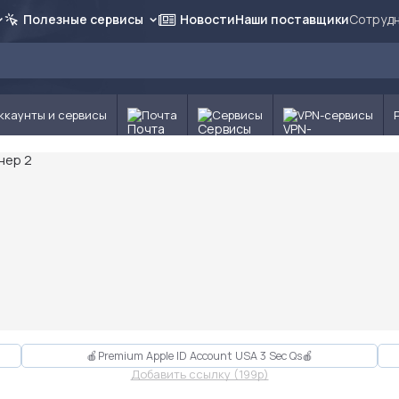
Полезные сервисы
Новости
Наши поставщики
Сотрудн
ккаунты и сервисы
Почта
Сервисы
VPN-сервисы
🍎Premium Apple ID Account USA 3 Sec Qs🍎
Добавить ссылку (199p)