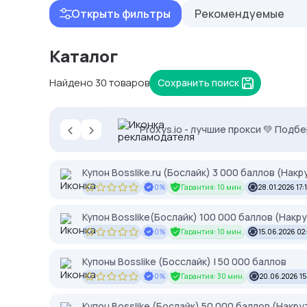
Открыть фильтры
Рекомендуемые
Каталог
Найдено 30 товаров
Сохранить поиск
‹
›
NodeMaven: высокий IP Score и чис
Proxys.io - лучшие прокси 💚 Подб
2328.io — прием крипто платежей
Купон Bosslike.ru (Бослайк) 3 000 баллов (Нак
0%
Гарантия: 10 мин.
28.01.2026 17:
Купон Bosslike(Бослайк) 100 000 баллов (Накр
0%
Гарантия: 10 мин.
15.06.2026 02
Купоны Bosslike (Босслайк) | 50 000 баллов
0%
Гарантия: 30 мин.
20.06.2026 15
Купон Bosslike (Бослайк) 50 000 баллов (Накру