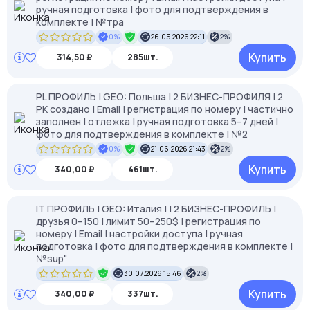
ручная подготовка | фото для подтверждения в
комплекте | №тра
0%
26.05.2026 22:11
2%
Купить
314,50 ₽
285шт.
PL ПРОФИЛЬ | GEO: Польша | 2 БИЗНЕС-ПРОФИЛЯ | 2
РК создано | Email | регистрация по номеру | частично
заполнен | отлежка | ручная подготовка 5–7 дней |
фото для подтверждения в комплекте | №2
0%
21.06.2026 21:43
2%
Купить
340,00 ₽
461шт.
IT ПРОФИЛЬ | GEO: Италия | | 2 БИЗНЕС-ПРОФИЛЬ |
друзья 0–150 | лимит 50–250$ | регистрация по
номеру | Email | настройки доступа | ручная
подготовка | фото для подтверждения в комплекте |
№sup"
30.07.2026 15:46
2%
Купить
340,00 ₽
337шт.