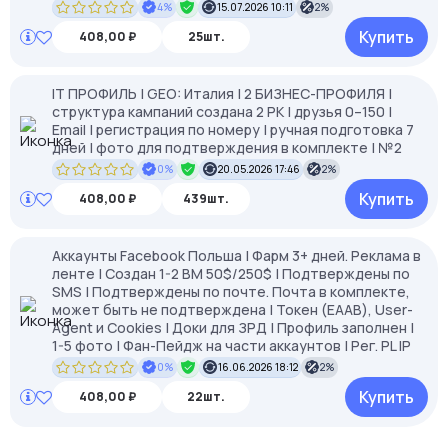
4%
15.07.2026 10:11
2%
Купить
408,00 ₽
25шт.
IT ПРОФИЛЬ | GEO: Италия | 2 БИЗНЕС-ПРОФИЛЯ |
структура кампаний создана 2 РК | друзья 0–150 |
Email | регистрация по номеру | ручная подготовка 7
дней | фото для подтверждения в комплекте | №2
0%
20.05.2026 17:46
2%
Купить
408,00 ₽
439шт.
Аккаунты Facebook Польша | Фарм 3+ дней. Реклама в
ленте | Создан 1-2 BM 50$/250$ | Подтверждены по
SMS | Подтверждены по почте. Почта в комплекте,
может быть не подтверждена | Токен (EAAB), User-
Agent и Cookies | Доки для ЗРД | Профиль заполнен |
1-5 фото | Фан-Пейдж на части аккаунтов | Рег. PL IP
0%
16.06.2026 18:12
2%
Купить
408,00 ₽
22шт.