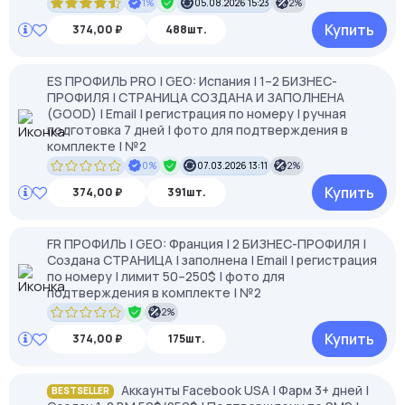
1%
05.08.2026 15:23
2%
Купить
374,00 ₽
488шт.
ES ПРОФИЛЬ PRO | GEO: Испания | 1–2 БИЗНЕС-
ПРОФИЛЯ | СТРАНИЦА СОЗДАНА И ЗАПОЛНЕНА
(GOOD) | Email | регистрация по номеру | ручная
подготовка 7 дней | фото для подтверждения в
комплекте | №2
0%
07.03.2026 13:11
2%
Купить
374,00 ₽
391шт.
FR ПРОФИЛЬ | GEO: Франция | 2 БИЗНЕС-ПРОФИЛЯ |
Создана СТРАНИЦА | заполнена | Email | регистрация
по номеру | лимит 50–250$ | фото для
подтверждения в комплекте | №2
2%
Купить
374,00 ₽
175шт.
Аккаунты Facebook USA | Фарм 3+ дней |
BESTSELLER