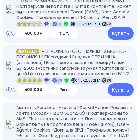
Создан 1-2 BM 50$/250$ | Подтверждены по SMS |
Подтверждены по почте. Почта в комплекте, может
быть не подтверждена | Токен (EAAB), User-Agent и
Cookies | Профиль заполнен | 1-5 фото | Рег. USA IP
1
1%
08.07.2026 14:11
2%
Купить
408,00 ₽
11шт.
PL ПРОФИЛЬ | GEO: Польша | 2 БИЗНЕС-
BESTSELLER
ПРОФИЛЯ | 2 РК создано | Создана СТРАНИЦА
(заполнена) | Email | регистрация по номеру | лимит
50–250$ | частично заполнен | ручная подготовка 5–7
дней | фото для подтверждения в комплекте | №1/2
1
3%
24.07.2026 21:17
2%
Купить
408,00 ₽
7шт.
Аккаунты Facebook Украина | Фарм 3+ дней. Реклама в
ленте | Создан 1-2 BM 50$/250$ | Подтверждены по
SMS | Подтверждены по почте. Почта в комплекте,
может быть не подтверждена | Токен (EAAB), User-
Agent и Cookies | Доки для ЗРД | Профиль заполнен |
1-5 фото | Фан-Пейдж на части аккаунтов | Рег. UA IP