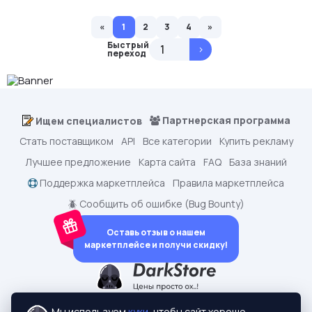
«
1
2
3
4
»
Быстрый
>
переход
Партнерская программа
Ищем специалистов
Стать поставщиком
API
Все категории
Купить рекламу
Лучшее предложение
Карта сайта
FAQ
База знаний
Поддержка маркетплейса
Правила маркетплейса
🪲 Сообщить об ошибке (Bug Bounty)
Оставь отзыв о нашем
маркетплейсе и получи скидку!
dark.shopping - Маркетплейс аккаунтов
2015-2026 © dark.shopping
Мы используем
куки
, чтобы сайт хорошо