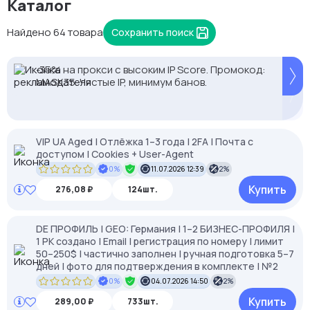
Каталог
Найдено 64 товара
Сохранить поиск
2328.io — прием крипто платежей
Proxys.io - лучшие прокси 💚 Подберём под ваши
-35% на прокси с высоким IP Score. Промокод:
задачи 🚀 Промокод Store - 20% на всё!
MASK35. Чистые IP, минимум банов.
VIP UA Aged | Отлёжка 1–3 года | 2FA | Почта с
доступом | Cookies + User-Agent
0%
11.07.2026 12:39
2%
Купить
276,08 ₽
124шт.
DE ПРОФИЛЬ | GEO: Германия | 1–2 БИЗНЕС-ПРОФИЛЯ |
1 РК создано | Email | регистрация по номеру | лимит
50–250$ | частично заполнен | ручная подготовка 5–7
дней | фото для подтверждения в комплекте | №2
0%
04.07.2026 14:50
2%
Купить
289,00 ₽
733шт.