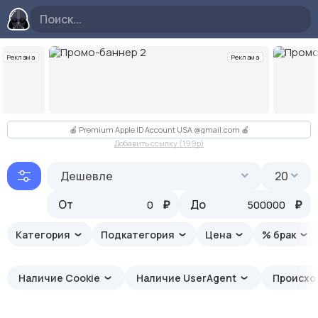
Реклама
Реклама
Слайд 2 из 10
🍎 Premium Apple ID Account USA @gmail.com 🍎
Добавить ссылку (199p)
Дешевле
20
От
₽
До
₽
Категория
Подкатегория
Цена
% брак
Наличие Cookie
Наличие UserAgent
Происх