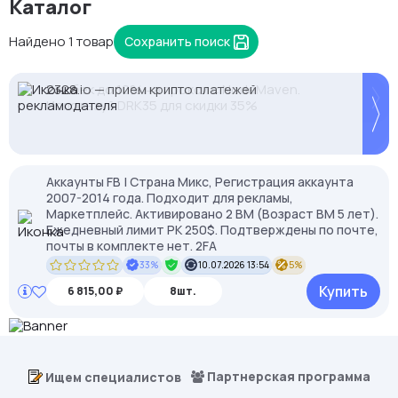
Каталог
Найдено 1 товар
Сохранить поиск
2328.io — прием крипто платежей
Proxys.io - лучшие прокси 💚 Подберём под ваши
Кешбек до 10% на прокси с NodeMaven.
задачи 🚀 Промокод Store - 20% на всё!
Используй DRK35 для скидки 35%
Аккаунты FB | Страна Микс, Регистрация аккаунта
2007-2014 года. Подходит для рекламы,
Маркетплейс. Активировано 2 BM (Возраст BM 5 лет).
Ежедневный лимит РК 250$. Подтверждены по почте,
почты в комплекте нет. 2FA
33%
10.07.2026 13:54
5%
Купить
6 815,00 ₽
8шт.
Партнерская программа
Ищем специалистов