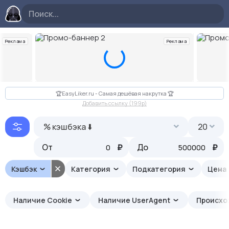
Реклама
Реклама
Слайд 2 из 10
🏆EasyLiker.ru - Самая дешёвая накрутка 🏆
Добавить ссылку (199p)
% кэшбэка ⬇️
20
От
₽
До
₽
Кэшбэк
Категория
Подкатегория
Цена
Наличие Cookie
Наличие UserAgent
Происх