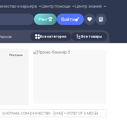
ичество и карьера
Центр помощи
Центр знаний
Войти
Ранг
🏆
Разное
Все категории
Все товары
Реклама
🥇HOTMAIL.COM🥇КАЧЕСТВО - [VHQ] + ОТЛЁГ ОТ 2 МЕС👍