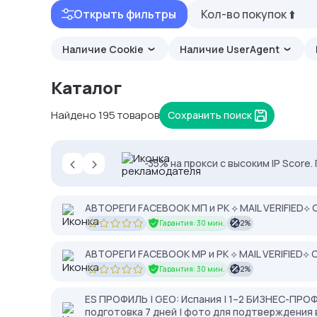
Открыть фильтры
Кол-во покупок ⬆️
Наличие Cookie
Наличие UserAgent
Каталог
Найдено 195 товаров
Сохранить поиск
‹
›
-35% на прокси с высоким IP Score
Proxys.io - лучшие прокси 💚 Подб
АВТОРЕГИ FACEBOOK МП и РК ⟡ MAIL VERIFIED⟡ 
Гарантия: 30 мин.
2%
АВТОРЕГИ FACEBOOK MP и РК ⟡ MAIL VERIFIED⟡ C
Гарантия: 30 мин.
2%
ES ПРОФИЛЬ | GEO: Испания | 1–2 БИЗНЕС-ПРОФИЛ
подготовка 7 дней | фото для подтверждения 