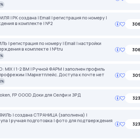
2%
Я | РК создана | Email | регистрация по номеру |
ждения в комплекте | №2
306
Ь | регистрация по номеру | Email | настройки
ерждения в комплекте | №tru
306
2%
О: MIX | 1-2 BM | Ручной ФАРМ | заполнен профиль
 профрежим | Маркетплейс. Доступа к почте нет
309
2%
 Token, FP GOOD Доки для Селфи и ЗРД
323
ОФИЛЬ | создана СТРАНИЦА (заполнена) |
ступа | ручная подготовка | фото для подтверждения
323