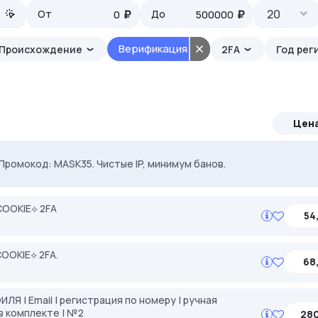
₽
₽
20
От
До
Верификация
Происхождение
2FA
Год рег
Цен
. Промокод: MASK35. Чистые IP, минимум банов.
ерём под ваши задачи 🚀 Промокод Store - 20% на всё!
COOKIE⟡ 2FA
54
OOKIE⟡ 2FA.
68
Я | Email | регистрация по номеру | ручная
в комплекте | №2
280