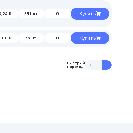
Купить
,24 ₽
391шт.
0
Купить
,00 ₽
36шт.
0
Быстрый
>
переход