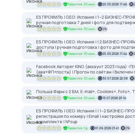
Гарантия: 30 мин.
20.05.2026 17:46
ES ПРОФИЛЬ | GEO: Испания | 1–2 БИЗНЕС-ПРОФИЛ
ручная подготовка 7 дней | фото для подтвер
Гарантия: 30 мин.
2%
ES ПРОФИЛЬ | GEO: Испания | | 2 БИЗНЕС-ПРОФИЛ
доступа | ручная подготовка | фото для подтв
Гарантия: 30 мин.
20.05.2026 17:44
Facebook Авторег KING (аккаунт 2023 года) -ГЕ
(ава+ФП+посты) | Прогон по сайтам | Включен
Гарантия: 30 мин.
30.07.2026 22:08
Польша Фарм с 2 БМ, E-mail+, Cookies+, Foto+,
Гарантия: 30 мин.
15.07.2026 23:14
ES ПРОФИЛЬ | GEO: Испания | | 1–2 БИЗНЕС-ПР
регистрация по номеру | Email | настройки до
в комплекте | №sup
Гарантия: 1 д.
01.06.2026 21:41
2%