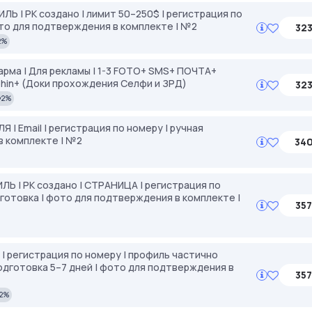
ЛЬ | РК создано | лимит 50–250$ | регистрация по
фото для подтверждения в комплекте | №2
323
2%
 фарма | Для рекламы | 1-3 FOTO+ SMS+ ПОЧТА+
phin+ (Доки прохождения Селфи и ЗРД)
323
2%
 | Email | регистрация по номеру | ручная
в комплекте | №2
340
ЛЬ | РК создано | СТРАНИЦА | регистрация по
одготовка | фото для подтверждения в комплекте |
357
| регистрация по номеру | профиль частично
 подготовка 5–7 дней | фото для подтверждения в
357
2%