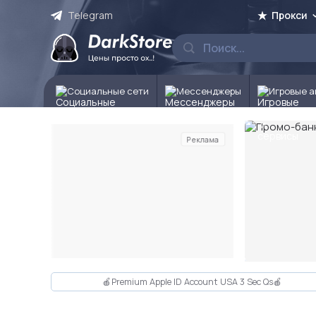
Telegram
Прокси
Социальные сети
Мессенджеры
Игровые а
Реклама
Слайд 2 из 10
🍎Premium Apple ID Account USA 3 Sec Qs🍎