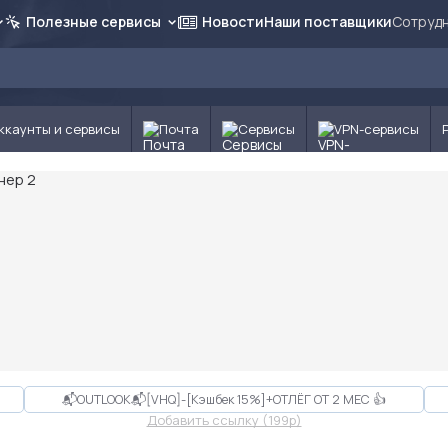
Полезные сервисы
Новости
Наши поставщики
Сотрудн
ккаунты и сервисы
Почта
Сервисы
VPN-сервисы
📬OUTLOOK📬[VHQ]-[Кэшбек 15%]+ОТЛЁГ ОТ 2 МЕС 👍
Добавить ссылку (199p)