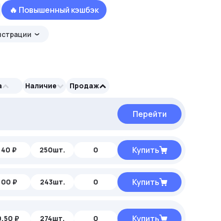
🔥 Повышенный кэшбэк
истрации
а
Наличие
Продаж
Перейти
Перейти
Купить
,40 ₽
250шт.
0
Купить
,00 ₽
243шт.
0
Купить
,50 ₽
274шт.
0