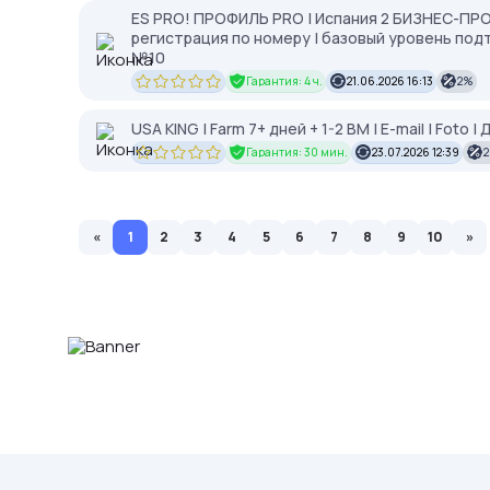
ES PRO! ПРОФИЛЬ PRO | Испания 2 БИЗНЕС-ПРОФ
регистрация по номеру | базовый уровень под
№10
Гарантия: 4 ч.
21.06.2026 16:13
2%
USA KING | Farm 7+ дней + 1-2 BM | E-mail | Foto 
Гарантия: 30 мин.
23.07.2026 12:39
«
1
2
3
4
5
6
7
8
9
10
»