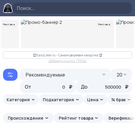
Реклама
Реклама
Слайд 2 из 10
🏆EasyLiker.ru - Самая дешёвая накрутка 🏆
Добавить ссылку (199p)
Рекомендуемые
20
От
₽
До
₽
Категория
Подкатегория
Цена
% брак
Происхождение
Рейтинг товара
Верификац