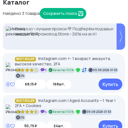
Каталог
Найдено 3 товара
Сохранить поиск
Proxys.io - лучшие прокси 💚 Подберём под ваши
2328.io — прием крипто платежей
-35% на прокси с высоким IP Score. Промокод:
задачи 🚀 Промокод Store - 20% на всё!
MASK35. Чистые IP, минимум банов.
Instagram.com +- 1 возраст аккаунта,
BESTSELLER
высокое качество, 2FA
5
Качество 100%
09.08.2026 01:53
2%
Купить
68,15 ₽
168шт.
Instagram.com | Aged Accounts ~1 Year |
BESTSELLER
2FA + Cookies
4
Качество 100%
09.08.2026 01:53
2%
Купить
50,75 ₽
24шт.