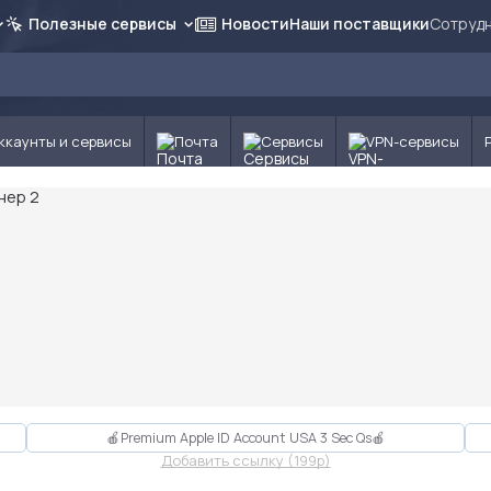
Полезные сервисы
Новости
Наши поставщики
Сотрудн
ккаунты и сервисы
Почта
Сервисы
VPN-сервисы
🍎Premium Apple ID Account USA 3 Sec Qs🍎
Добавить ссылку (199p)