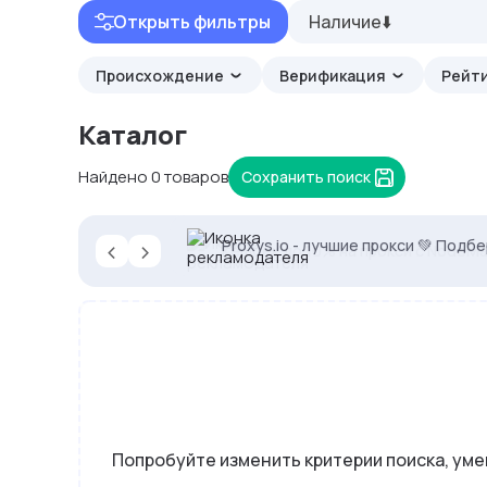
Открыть фильтры
Наличие⬇️
Происхождение
Верификация
Рейти
Каталог
Найдено 0 товаров
Сохранить поиск
‹
›
Proxys.io - лучшие прокси 💚 Подб
Кешбек до 10% на прокси с NodeMa
Попробуйте изменить критерии поиска, ум