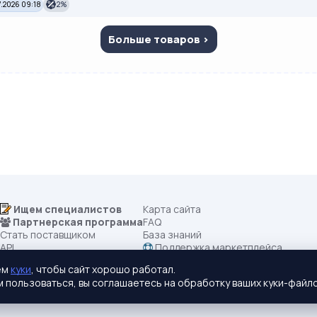
.2026 09:18
2%
Больше товаров >
Ищем специалистов
Карта сайта
Партнерская программа
FAQ
Стать поставщиком
База знаний
API
Поддержка маркетплейса
Все категории
Правила маркетплейса
ем
куки
, чтобы сайт хорошо работал.
Купить рекламу
🪲 Сообщить об ошибке (Bug Bount
 пользоваться, вы соглашаетесь на обработку ваших куки-файло
Лучшее предложение