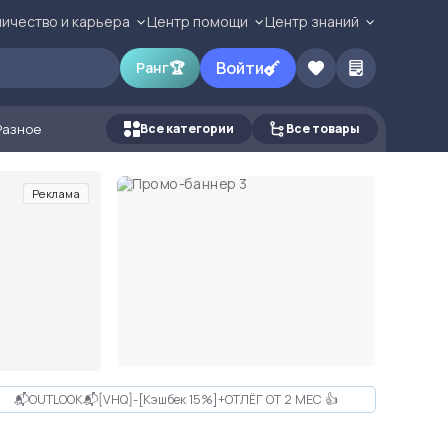
ичество и карьера
Центр помощи
Центр знаний
Войти
Ранг
🏆
Разное
Все категории
Все товары
Реклама
📬OUTLOOK📬[VHQ]-[Кэшбек 15%]+ОТЛЁГ ОТ 2 МЕС 👍