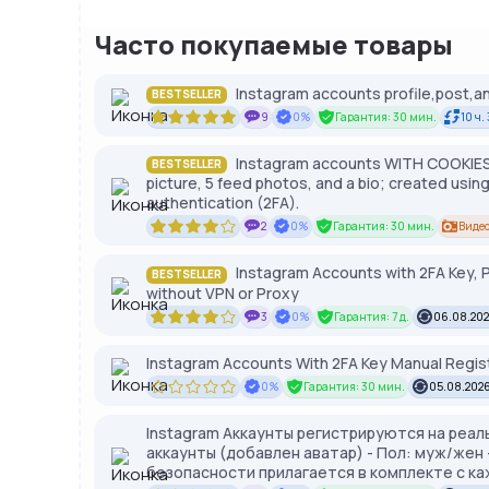
Часто покупаемые товары
Instagram accounts profile,post,an
BESTSELLER
9
0%
Гарантия: 30 мин.
10 ч.
Instagram accounts WITH COOKIES c
BESTSELLER
picture, 5 feed photos, and a bio; created usi
authentication (2FA).
2
0%
Гарантия: 30 мин.
Виде
Instagram Accounts with 2FA Key, P
BESTSELLER
without VPN or Proxy
3
0%
Гарантия: 7 д.
06.08.202
Instagram Accounts With 2FA Key Manual Regis
0%
Гарантия: 30 мин.
05.08.2026
Instagram Аккаунты регистрируются на реал
аккаунты (добавлен аватар) - Пол: муж/жен 
безопасности прилагается в комплекте с к