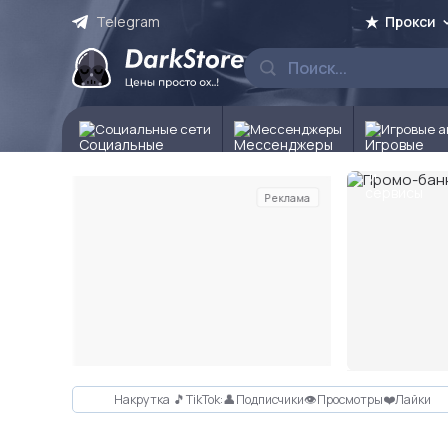
Telegram
Прокси
Социальные сети
Мессенджеры
Игровые а
Реклама
Слайд 2 из 10
Накрутка 🎵TikTok:👤Подписчики👁Просмотры❤️Лайки