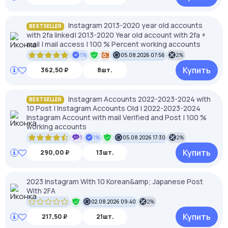
Instagram 2013-2020 year old accounts
BESTSELLER
with 2fa linked| 2013-2020 Year old account with 2fa +
mail | mail access | 100 % Percent working accounts
1%
05.08.2026 07:56
2%
Купить
362,50 ₽
8шт.
Instagram Accounts 2022-2023-2024 with
BESTSELLER
10 Post | Instagram Accounts Old | 2022-2023-2024
Instagram Account with mail Verified and Post | 100 %
working accounts
1
1%
05.08.2026 17:30
2%
Купить
290,00 ₽
13шт.
2023 Instagram With 10 Korean&amp; Japanese Post
With 2FA
02.08.2026 09:40
2%
Купить
217,50 ₽
21шт.