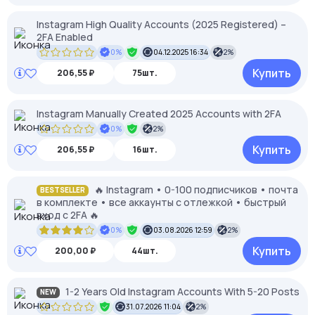
Instagram High Quality Accounts (2025 Registered) –
2FA Enabled
0%
04.12.2025 16:34
2%
Купить
206,55 ₽
75шт.
Instagram Manually Created 2025 Accounts with 2FA
0%
2%
Купить
206,55 ₽
16шт.
🔥 Instagram • 0-100 подписчиков • почта
BESTSELLER
в комплекте • все аккаунты с отлежкой • быстрый
вход с 2FA 🔥
0%
03.08.2026 12:59
2%
Купить
200,00 ₽
44шт.
1-2 Years Old Instagram Accounts With 5-20 Posts
NEW
31.07.2026 11:04
2%