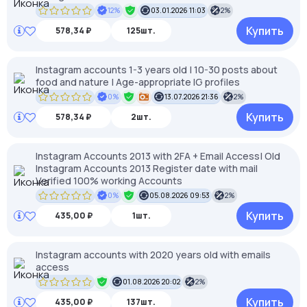
12%
03.01.2026 11:03
2%
Купить
578,34 ₽
125шт.
Instagram accounts 1-3 years old | 10-30 posts about
food and nature | Age-appropriate IG profiles
0%
13.07.2026 21:36
2%
Купить
578,34 ₽
2шт.
Instagram Accounts 2013 with 2FA + Email Access| Old
Instagram Accounts 2013 Register date with mail
Verified 100% working Accounts
0%
05.08.2026 09:53
2%
Купить
435,00 ₽
1шт.
Instagram accounts with 2020 years old with emails
access
01.08.2026 20:02
2%
Купить
435,00 ₽
137шт.