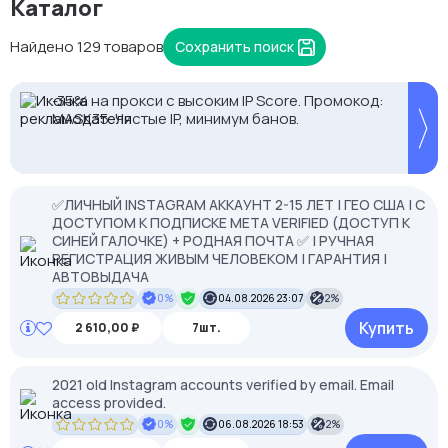
Каталог
Найдено 129 товаров
Сохранить поиск
Proxys.io - лучшие прокси 💚 Подберём под ваши
-35% на прокси с высоким IP Score. Промокод:
задачи 🚀 Промокод Store - 20% на всё!
MASK35. Чистые IP, минимум банов.
✅ЛИЧНЫЙ INSTAGRAM АККАУНТ 2-15 ЛЕТ | ГЕО США | С
ДОСТУПОМ К ПОДПИСКЕ META VERIFIED (ДОСТУП К
СИНЕЙ ГАЛОЧКЕ) + РОДНАЯ ПОЧТА ✅ | РУЧНАЯ
РЕГИСТРАЦИЯ ЖИВЫМ ЧЕЛОВЕКОМ | ГАРАНТИЯ |
АВТОВЫДАЧА
0%
04.08.2026 23:07
2%
Купить
2 610,00 ₽
7шт.
2021 old Instagram accounts verified by email. Email
access provided.
0%
06.08.2026 18:53
2%