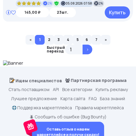
2%
05.08.2026 07:58
2%
Купить
145,00 ₽
23шт.
«
1
2
3
4
5
6
7
»
Быстрый
>
переход
Партнерская программа
Ищем специалистов
Стать поставщиком
API
Все категории
Купить рекламу
Лучшее предложение
Карта сайта
FAQ
База знаний
Поддержка маркетплейса
Правила маркетплейса
🪲 Сообщить об ошибке (Bug Bounty)
Оставь отзыв о нашем
маркетплейсе и получи скидку!