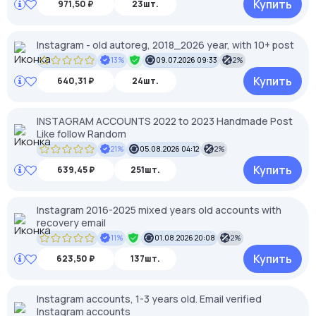
Купить
971,50 ₽
23шт.
Instagram - old autoreg, 2018_2026 year, with 10+ post
13%
09.07.2026 09:33
2%
Купить
640,31 ₽
24шт.
INSTAGRAM ACCOUNTS 2022 to 2023 Handmade Post
Like follow Random
21%
05.08.2026 04:12
2%
Купить
639,45 ₽
251шт.
Instagram 2016-2025 mixed years old accounts with
recovery email
11%
01.08.2026 20:08
2%
Купить
623,50 ₽
137шт.
Instagram accounts, 1-3 years old. Email verified
Instagram accounts