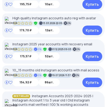
Купить
195,75 ₽
10шт.
High quality instagram accounts auto reg with avatar
13.03.2026 22:05
2%
Купить
179,70 ₽
12шт.
Instagram 2025 year accounts with recovery email
0%
01.12.2025 09:03
2%
Купить
175,57 ₽
52шт.
10_15 months old Instagram accounts with mail access
0%
19.07.2026 11:37
2%
Купить
154,92 ₽
86шт.
Instagram Accounts 2023-2024-2025 |
BESTSELLER
Instagram Account 1 to 3 year old | Old Instagram
Accounts mail verified | 100 % working accounts