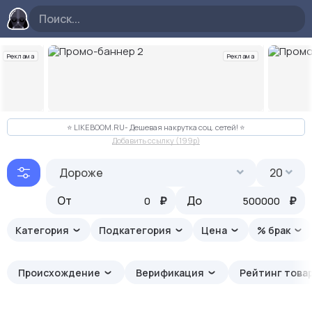
Реклама
Реклама
Слайд 2 из 10
⭐️ LIKEBOOM.RU- Дешевая накрутка соц. сетей! ⭐️
Добавить ссылку (199p)
Дороже
20
От
₽
До
₽
Категория
Подкатегория
Цена
% брак
Происхождение
Верификация
Рейтинг това