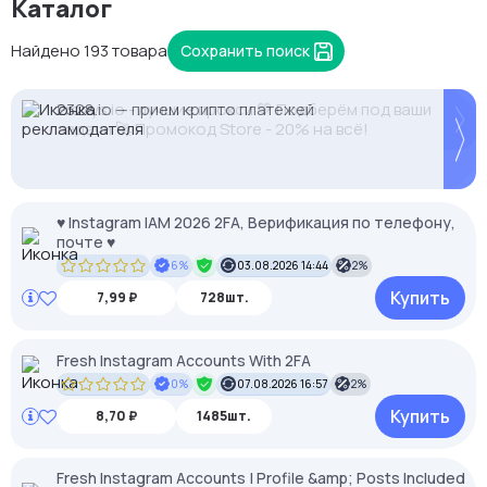
Каталог
Найдено 193 товара
Сохранить поиск
2328.io — прием крипто платежей
-35% на прокси с высоким IP Score. Промокод:
Proxys.io - лучшие прокси 💚 Подберём под ваши
MASK35. Чистые IP, минимум банов.
задачи 🚀 Промокод Store - 20% на всё!
♥ Instagram IAM 2026 2FA, Верификация по телефону,
почте ♥
6%
03.08.2026 14:44
2%
Купить
7,99 ₽
728шт.
Fresh Instagram Accounts With 2FA
0%
07.08.2026 16:57
2%
Купить
8,70 ₽
1485шт.
Fresh Instagram Accounts | Profile &amp; Posts Included