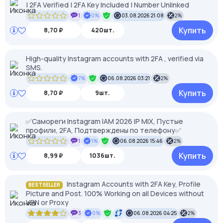
| 2FA Verified | 2FA Key Included | Number Unlinked
1
0%
03.08.2026 21:08
2%
Купить
8,70 ₽
420шт.
High-quality Instagram accounts with 2FA , verified via
SMS.
7%
06.08.2026 03:21
2%
Купить
8,70 ₽
9шт.
✅Самореги Instagram IAM 2026 IP MIX, Пустые
профили, 2FA, Подтверждены по телефону✅
1
1%
06.08.2026 15:46
2%
Купить
8,99 ₽
1036шт.
Instagram Accounts with 2FA Key, Profile
BESTSELLER
Picture and Post. 100% Working on all Devices without
VPN or Proxy
3
0%
06.08.2026 04:25
2%