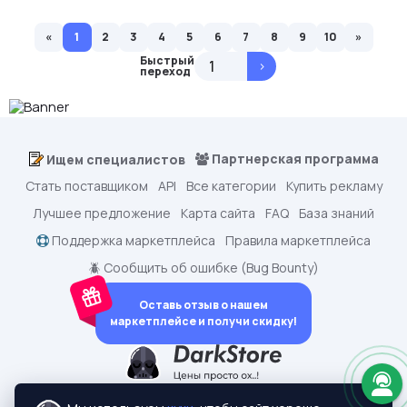
«
1
2
3
4
5
6
7
8
9
10
»
Быстрый
>
переход
Партнерская программа
Ищем специалистов
Стать поставщиком
API
Все категории
Купить рекламу
Лучшее предложение
Карта сайта
FAQ
База знаний
Поддержка маркетплейса
Правила маркетплейса
🪲 Сообщить об ошибке (Bug Bounty)
Оставь отзыв о нашем
маркетплейсе и получи скидку!
dark.shopping - Маркетплейс аккаунтов
2015-2026 © dark.shopping