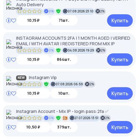
Auto Delivery
0%
07.08.2026 23:10
2%
Купить
10,15 ₽
71шт.
INSTAGRAM ACCOUNTS 2FA | 1 MONTH AGED | VERIFIED
EMAIL | WITH AVATAR | REGISTERED FROM MIX IP
0%
04.08.2026 19:29
2%
Купить
10,15 ₽
864шт.
Instagram Vip
NEW
07.08.2026 06:59
2%
Купить
10,15 ₽
10шт.
Instagram Account - Mix IP - login:pass:2fa ✅
0%
27.07.2026 13:51
2%
Купить
10,50 ₽
379шт.