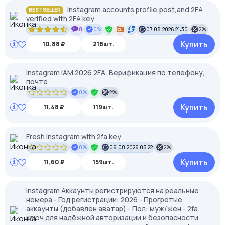
Instagram accounts profile,post,and 2FA
BESTSELLER
verified with 2FA key
8
0%
07.08.2026 21:30
2%
Купить
10,88 ₽
218шт.
Instagram IAM 2026 2FA, Верификация по телефону,
почте
0%
2%
Купить
11,48 ₽
119шт.
Fresh Instagram with 2fa key
0%
06.08.2026 05:22
2%
Купить
11,60 ₽
159шт.
Instagram Аккаунты регистрируются на реальные
номера - Год регистрации: 2026 - Прогретые
аккаунты (добавлен аватар) - Пол: муж/жен - 2fa
ключ для надёжной авторизации и безопасности