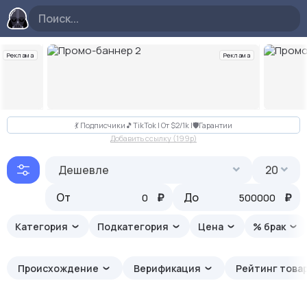
Реклама
Реклама
Слайд 2 из 10
💃 Подписчики🎵TikTok | От $2/1k |🛡Гарантии
Добавить ссылку (199p)
Дешевле
20
От
₽
До
₽
Категория
Подкатегория
Цена
% брак
Происхождение
Верификация
Рейтинг това