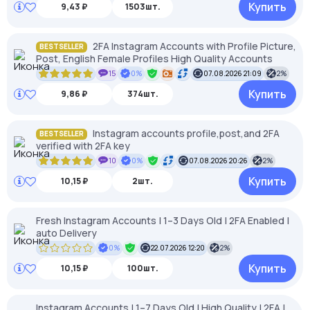
Купить
9,43 ₽
1503шт.
2FA Instagram Accounts with Profile Picture,
BESTSELLER
Post, English Female Profiles High Quality Accounts
15
0%
07.08.2026 21:09
2%
Купить
9,86 ₽
374шт.
Instagram accounts profile,post,and 2FA
BESTSELLER
verified with 2FA key
10
0%
07.08.2026 20:26
2%
Купить
10,15 ₽
2шт.
Fresh Instagram Accounts | 1–3 Days Old | 2FA Enabled |
auto Delivery
0%
22.07.2026 12:20
2%
Купить
10,15 ₽
100шт.
Instagram Accounts | 1–7 Days Old | High Quality | 2FA |